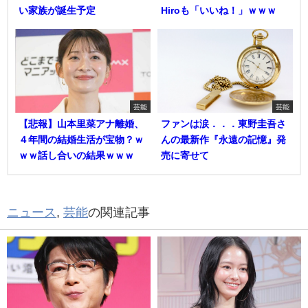
い家族が誕生予定
Hiroも「いいね！」ｗｗｗ
芸能
芸能
【悲報】山本里菜アナ離婚、
ファンは涙．．．東野圭吾さ
４年間の結婚生活が宝物？ｗ
んの最新作『永遠の記憶』発
ｗｗ話し合いの結果ｗｗｗ
売に寄せて
ニュース
,
芸能
の関連記事