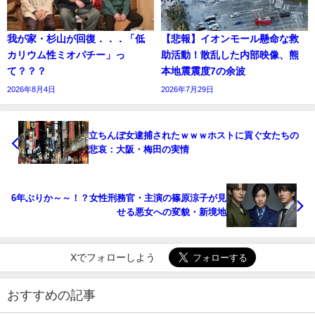
我が家・杉山が回復．．．「低
【悲報】イオンモール懸命な救
カリウム性ミオパチー」っ
助活動！散乱した内部映像、熊
て？？？
本地震震度7の余波
2026年8月4日
2026年7月29日
立ちんぼ女逮捕されたｗｗｗホストに貢ぐ女たちの
悲哀：大阪・梅田の実情
6年ぶりか～～！？女性刑務官・主演の篠原涼子が見
せる悪女への変貌・新境地
Xでフォローしよう
おすすめの記事