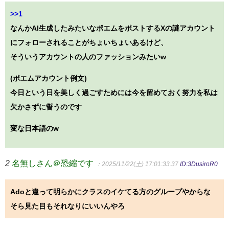
>>1
なんかAI生成したみたいなポエムをポストするXの謎アカウント
にフォローされることがちょいちょいあるけど、
そういうアカウントの人のファッションみたいw
(ポエムアカウント例文)
今日という日を美しく過ごすためには今を留めておく努力を私は
欠かさずに誓うのです
変な日本語のw
2
名無しさん＠恐縮です
：2025/11/22(土) 17:01:33.37
ID:3DusiroR0
Adoと違って明らかにクラスのイケてる方のグループやからな
そら見た目もそれなりにいいんやろ