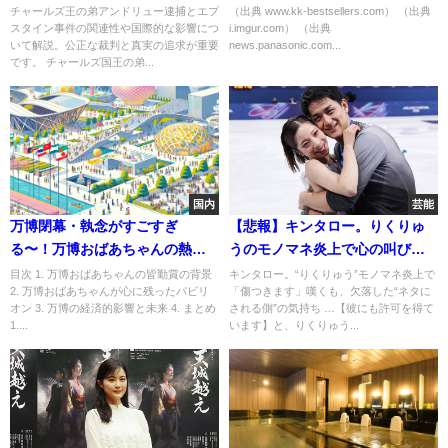
エプスタイン事件の真相は？
渚との身長差が話題にｗｗ
チャールズ王の弟アンドリュー逮捕とエプ
（出典 www.kk-bestsellers.com） （出典
スタイン事件の関連性や国際的な影響につ
i.imgur.com） （出典
いて解説。公正な裁判と真実の追求が重要
news.panasonic.com...
です。 チャールズ国王の弟...
国内
芸能
万博閉幕・執念がすごすぎ
【悲報】キンタロー。りくりゅ
る〜！万博おばあちゃんの熱い
うのモノマネ炎上で心の叫び
想い！
「傷つきます」ｗｗｗ
目次 1. 万博おばあちゃんの皆勤賞の背景
キンタロー。“りくりゅう”モノマネ炎上で
2. 万博おばあちゃんが心に残ったパビリ
「傷つきます」嘆くも、欠落した“ネタに
オン 3. 万博の経済的影響と未来 4. まとめ
される側”の気持ち …【彼にも許可を得て
1....
います】と、りくりゅう...