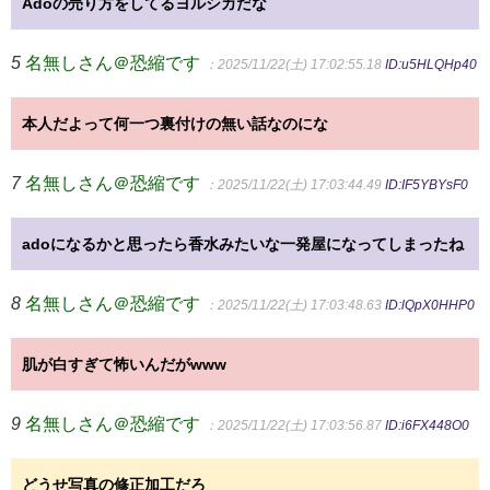
Adoの売り方をしてるヨルシカだな
5
名無しさん＠恐縮です
：2025/11/22(土) 17:02:55.18
ID:u5HLQHp40
本人だよって何一つ裏付けの無い話なのにな
7
名無しさん＠恐縮です
：2025/11/22(土) 17:03:44.49
ID:IF5YBYsF0
adoになるかと思ったら香水みたいな一発屋になってしまったね
8
名無しさん＠恐縮です
：2025/11/22(土) 17:03:48.63
ID:lQpX0HHP0
肌が白すぎて怖いんだがwww
9
名無しさん＠恐縮です
：2025/11/22(土) 17:03:56.87
ID:i6FX448O0
どうせ写真の修正加工だろ