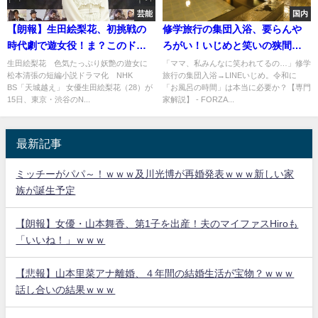
芸能
国内
【朗報】生田絵梨花、初挑戦の
修学旅行の集団入浴、要らんや
時代劇で遊女役！ま？このドキ
ろがい！いじめと笑いの狭間で
ドキ感たまらん！
考える・必要？
生田絵梨花 色気たっぷり妖艶の遊女に
「ママ、私みんなに笑われてるの…」修学
松本清張の短編小説ドラマ化 NHK
旅行の集団入浴→LINEいじめ。令和に
BS「天城越え」 女優生田絵梨花（28）が
「お風呂の時間」は本当に必要か？【専門
15日、東京・渋谷のN...
家解説】 - FORZA...
最新記事
ミッチーがパパ～！ｗｗｗ及川光博が再婚発表ｗｗｗ新しい家
族が誕生予定
【朗報】女優・山本舞香、第1子を出産！夫のマイファスHiroも
「いいね！」ｗｗｗ
【悲報】山本里菜アナ離婚、４年間の結婚生活が宝物？ｗｗｗ
話し合いの結果ｗｗｗ