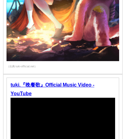
（出典 tuki-official.net）
tuki.『晩餐歌』Official Music Video -
YouTube