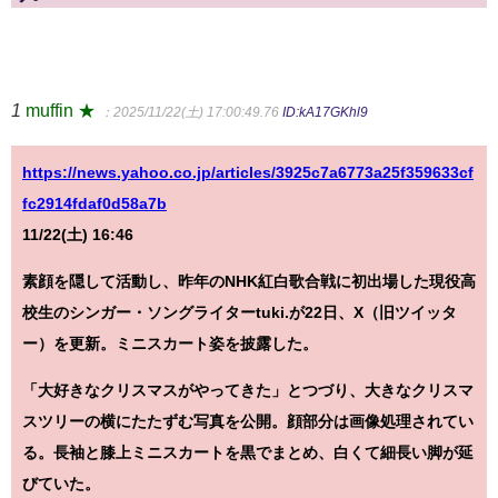
1
muffin ★
：2025/11/22(土) 17:00:49.76
ID:kA17GKhl9
https://news.yahoo.co.jp/articles/3925c7a6773a25f359633cf
fc2914fdaf0d58a7b
11/22(土) 16:46
素顔を隠して活動し、昨年のNHK紅白歌合戦に初出場した現役高
校生のシンガー・ソングライターtuki.が22日、X（旧ツイッタ
ー）を更新。ミニスカート姿を披露した。
「大好きなクリスマスがやってきた」とつづり、大きなクリスマ
スツリーの横にたたずむ写真を公開。顔部分は画像処理されてい
る。長袖と膝上ミニスカートを黒でまとめ、白くて細長い脚が延
びていた。