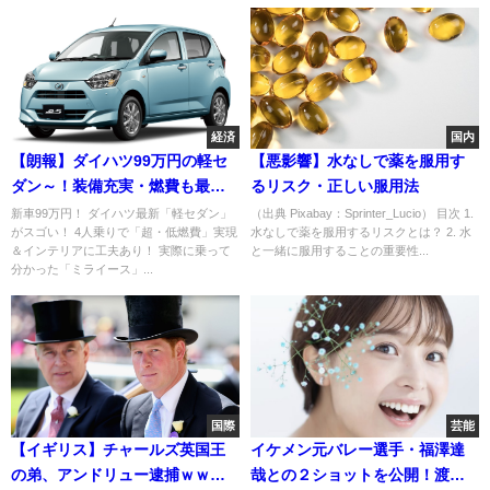
経済
国内
【朗報】ダイハツ99万円の軽セ
【悪影響】水なしで薬を服用す
ダン～！装備充実・燃費も最強
るリスク・正しい服用法
やろがい！
新車99万円！ ダイハツ最新「軽セダン」
（出典 Pixabay：Sprinter_Lucio） 目次 1.
がスゴい！ 4人乗りで「超・低燃費」実現
水なしで薬を服用するリスクとは？ 2. 水
＆インテリアに工夫あり！ 実際に乗って
と一緒に服用することの重要性...
分かった「ミライース」...
国際
芸能
【イギリス】チャールズ英国王
イケメン元バレー選手・福澤達
の弟、アンドリュー逮捕ｗｗｗ
哉との２ショットを公開！渡邊