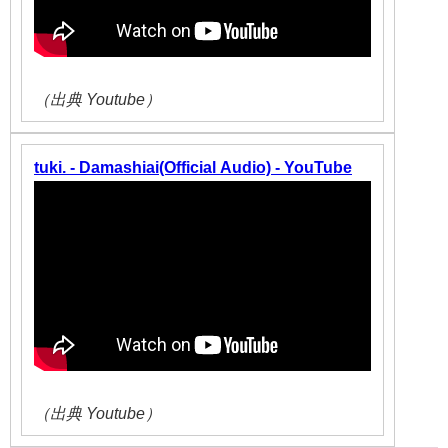
（出典 Youtube）
tuki. - Damashiai(Official Audio) - YouTube
（出典 Youtube）