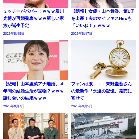
ミッチーがパパ～！ｗｗｗ及川
【朗報】女優・山本舞香、第1子
光博が再婚発表ｗｗｗ新しい家
を出産！夫のマイファスHiroも
族が誕生予定
「いいね！」ｗｗｗ
2026年8月8日
2026年8月7日
【悲報】山本里菜アナ離婚、４
ファンは涙．．．東野圭吾さん
年間の結婚生活が宝物？ｗｗｗ
の最新作『永遠の記憶』発売に
話し合いの結果ｗｗｗ
寄せて
2026年8月7日
2026年8月5日