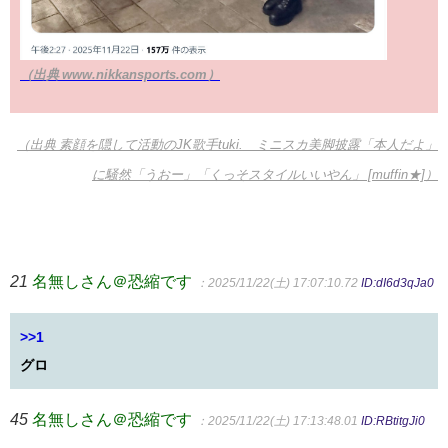
（出典 www.nikkansports.com）
（出典 素顔を隠して活動のJK歌手tuki. ミニスカ美脚披露「本人だよ」
に騒然「うおー」「くっそスタイルいいやん」 [muffin★]）
21
名無しさん＠恐縮です
：2025/11/22(土) 17:07:10.72
ID:dI6d3qJa0
>>1
グロ
45
名無しさん＠恐縮です
：2025/11/22(土) 17:13:48.01
ID:RBtitgJi0