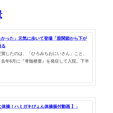
景
良かった」元気に歩いて登場「股関節から下が
語る
」を受賞したのは、「ひろみちおにいさん」こと、
、去年6月に『脊髄梗塞』を発症して入院。下半
体操！ハミガキぴょん体操振付動画 】 -