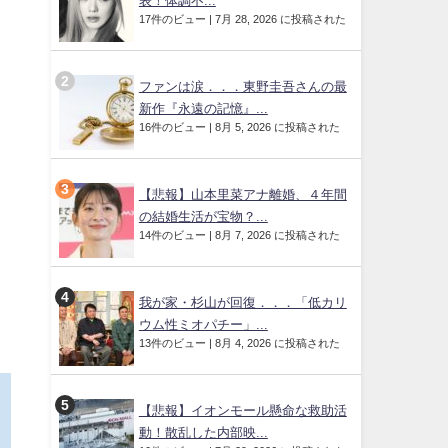
表！体調不...
17件のビュー
|
7月 28, 2026 に投稿された
ファンは涙．．．東野圭吾さんの最
新作『永遠の記憶』...
16件のビュー
|
8月 5, 2026 に投稿された
【悲報】山本里菜アナ離婚、４年間
の結婚生活が宝物？...
14件のビュー
|
8月 7, 2026 に投稿された
我が家・杉山が回復．．．「低カリ
ウム性ミオパチー」...
13件のビュー
|
8月 4, 2026 に投稿された
く
【悲報】イオンモール懸命な救助活
動！散乱した内部映...