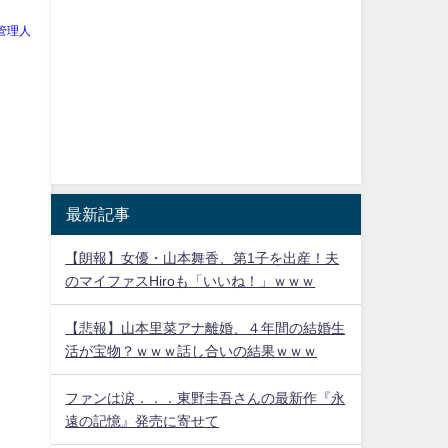
管理人
最新記事
【朗報】女優・山本舞香、第1子を出産！夫
のマイファスHiroも「いいね！」ｗｗｗ
【悲報】山本里菜アナ離婚、４年間の結婚生
活が宝物？ｗｗｗ話し合いの結果ｗｗｗ
ファンは涙．．．東野圭吾さんの最新作『永
遠の記憶』発売に寄せて