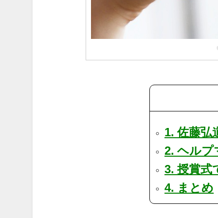
（
1. 佐藤
2. ヘル
3. 授賞
4. まとめ