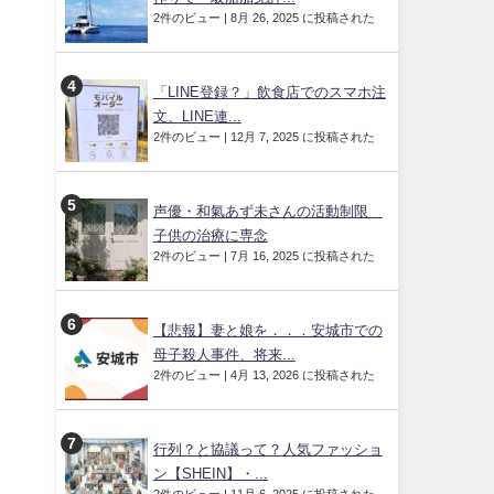
2件のビュー
|
8月 26, 2025 に投稿された
「LINE登録？」飲食店でのスマホ注
文、LINE連...
2件のビュー
|
12月 7, 2025 に投稿された
声優・和氣あず未さんの活動制限
子供の治療に専念
2件のビュー
|
7月 16, 2025 に投稿された
【悲報】妻と娘を．．．安城市での
母子殺人事件、将来...
2件のビュー
|
4月 13, 2026 に投稿された
行列？と協議って？人気ファッショ
ン【SHEIN】・...