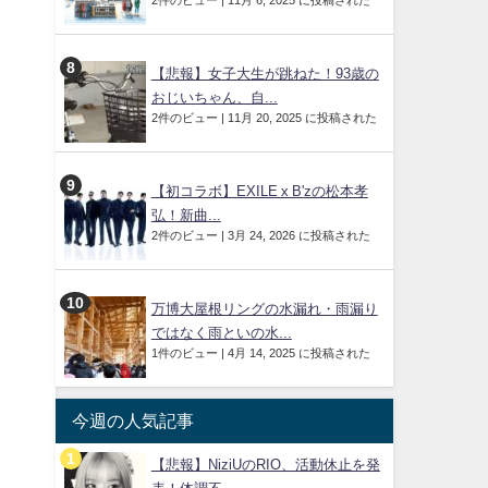
2件のビュー
|
11月 6, 2025 に投稿された
【悲報】女子大生が跳ねた！93歳の
おじいちゃん、自...
2件のビュー
|
11月 20, 2025 に投稿された
【初コラボ】EXILE x B'zの松本孝
弘！新曲...
2件のビュー
|
3月 24, 2026 に投稿された
万博大屋根リングの水漏れ・雨漏り
ではなく雨といの水...
1件のビュー
|
4月 14, 2025 に投稿された
今週の人気記事
【悲報】NiziUのRIO、活動休止を発