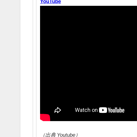
YouTube
（出典 Youtube）