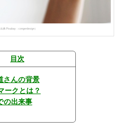
出典 Pixabay：congerdesign）
目次
弘道さんの背景
プマークとは？
式での出来事