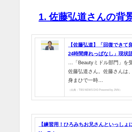
1. 佐藤弘道さんの背
【佐藤弘道】「回復できて
24時間痺れっぱなし」現状
…「Beautyミドル部門
佐藤弘道さん。佐藤さんは
身まひで一時…
（出典：TBS NEWS DIG Powered by JNN）
【練習用！ひろみちお兄さんといっしょに