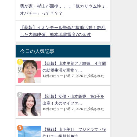
我が家・杉山が回復．．．「低カリウム性ミ
オパチー」って？？？
【悲報】イオンモール懸命な救助活動！散乱
した内部映像、熊本地震震度7の余波
今日の人気記事
【悲報】山本里菜アナ離婚、４年間
の結婚生活が宝物？...
14件のビュー
|
8月 7, 2026 に投稿された
【朗報】女優・山本舞香、第1子を
出産！夫のマイファ...
10件のビュー
|
8月 7, 2026 に投稿された
【挑戦】山下美月、フジドラマ・役
作りで一級船舶免許...