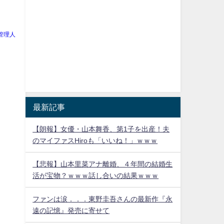
管理人
最新記事
【朗報】女優・山本舞香、第1子を出産！夫
のマイファスHiroも「いいね！」ｗｗｗ
【悲報】山本里菜アナ離婚、４年間の結婚生
活が宝物？ｗｗｗ話し合いの結果ｗｗｗ
ファンは涙．．．東野圭吾さんの最新作『永
遠の記憶』発売に寄せて