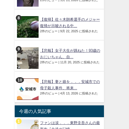
2件のビュー
|
3月 13, 2026 に投稿された
【復帰】佐々木朗希選手のメジャー
復帰が示唆される中...
2件のビュー
|
9月 22, 2025 に投稿された
【悲報】女子大生が跳ねた！93歳の
おじいちゃん、自...
2件のビュー
|
11月 20, 2025 に投稿された
【悲報】妻と娘を．．．安城市での
母子殺人事件、将来...
2件のビュー
|
4月 13, 2026 に投稿された
今週の人気記事
ファンは涙．．．東野圭吾さんの最