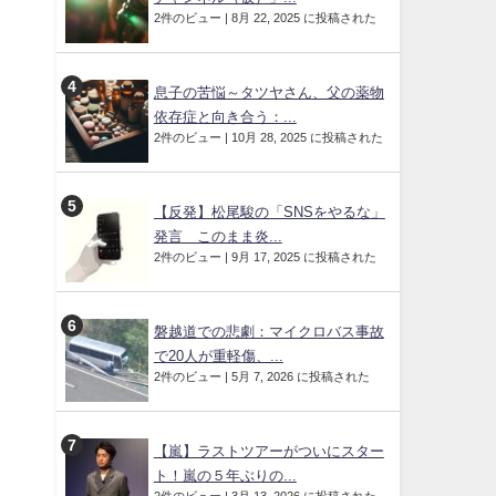
2件のビュー
|
8月 22, 2025 に投稿された
息子の苦悩～タツヤさん、父の薬物
依存症と向き合う：...
2件のビュー
|
10月 28, 2025 に投稿された
【反発】松尾駿の「SNSをやるな」
発言 このまま炎...
2件のビュー
|
9月 17, 2025 に投稿された
磐越道での悲劇：マイクロバス事故
で20人が重軽傷、...
2件のビュー
|
5月 7, 2026 に投稿された
【嵐】ラストツアーがついにスター
ト！嵐の５年ぶりの...