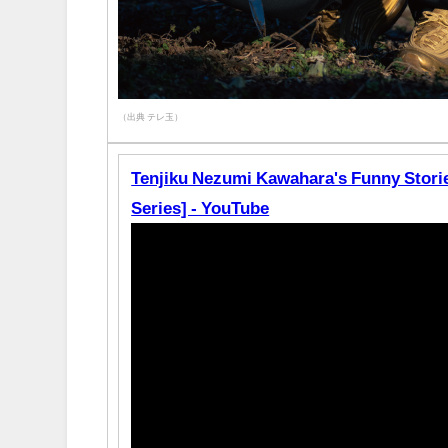
（出典 テレ玉）
Tenjiku Nezumi Kawahara's Funny Stori
Series] - YouTube