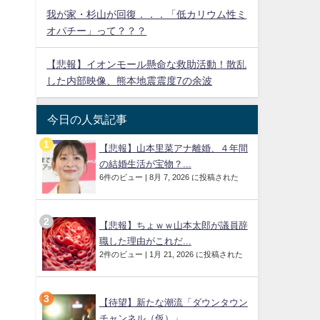
我が家・杉山が回復．．．「低カリウム性ミ
オパチー」って？？？
【悲報】イオンモール懸命な救助活動！散乱
した内部映像、熊本地震震度7の余波
今日の人気記事
【悲報】山本里菜アナ離婚、４年間
の結婚生活が宝物？...
6件のビュー
|
8月 7, 2026 に投稿された
【悲報】ちょｗｗ山本太郎が議員辞
職した理由がこれだ...
2件のビュー
|
1月 21, 2026 に投稿された
【待望】新たな潮流「ダウンタウン
チャンネル（仮）」...