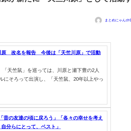
まとめにゃんch
川原 改名を報告 今後は「天竺川原」で活動
 「天竺鼠」を巡っては、川原と瀬下豊の2人
ルにそろって出演し、「天竺鼠、20年以上やっ
 「昔の友達の頃に戻ろう」「各々の幸せを考え
、自分らにとって、ベスト」