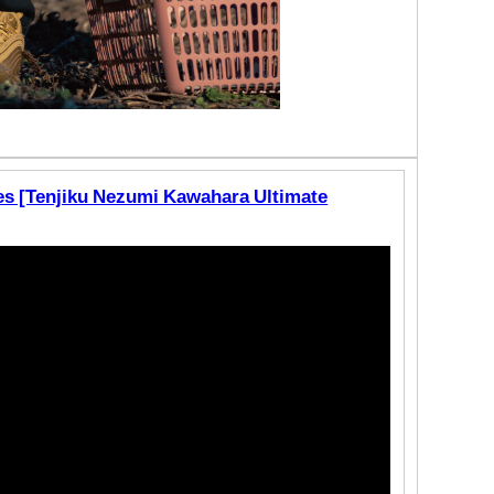
es [Tenjiku Nezumi Kawahara Ultimate