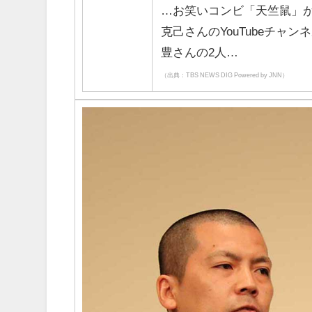
…お笑いコンビ「天竺鼠」
克己さんのYouTubeチャ
豊さんの2人…
（出典：TBS NEWS DIG Powered by JNN）