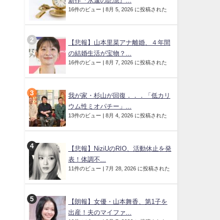
新作『永遠の記憶』...
16件のビュー
|
8月 5, 2026 に投稿された
【悲報】山本里菜アナ離婚、４年間
の結婚生活が宝物？...
16件のビュー
|
8月 7, 2026 に投稿された
我が家・杉山が回復．．．「低カリ
ウム性ミオパチー」...
13件のビュー
|
8月 4, 2026 に投稿された
【悲報】NiziUのRIO、活動休止を発
表！体調不...
11件のビュー
|
7月 28, 2026 に投稿された
【朗報】女優・山本舞香、第1子を
出産！夫のマイファ...