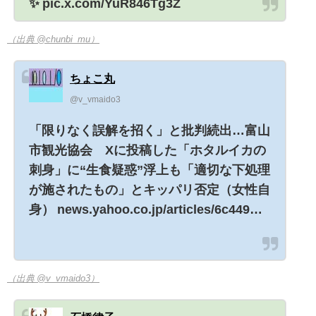
✨ pic.x.com/YuR846Tg3Z
（出典 @chunbi_mu）
ちょこ丸
@v_vmaido3
「限りなく誤解を招く」と批判続出…富山
市観光協会 Xに投稿した「ホタルイカの
刺身」に“生食疑惑”浮上も「適切な下処理
が施されたもの」とキッパリ否定（女性自
身） news.yahoo.co.jp/articles/6c449…
（出典 @v_vmaido3）