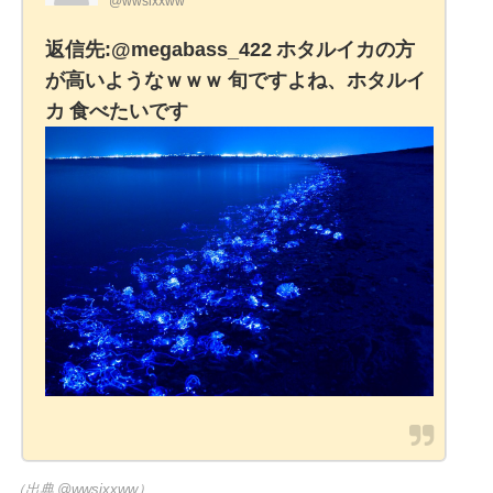
@wwsixxww
返信先:@megabass_422 ホタルイカの方
が高いようなｗｗｗ 旬ですよね、ホタルイ
カ 食べたいです
（出典 @wwsixxww）