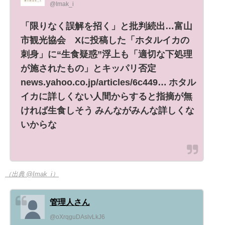
@Imak_i
「限りなく誤解を招く」と批判続出…富山
市観光協会 Xに投稿した「ホタルイカの
刺身」に“生食疑惑”浮上も「適切な下処理
が施されたもの」とキッパリ否定
news.yahoo.co.jp/articles/6c449… ホタル
イカに詳しくない人間からすると指摘が無
ければ生食しそう みんながみんな詳しくな
いからな
（出典 @Imak_i）
管理人さん
@oXrqguDAslvLkJ6