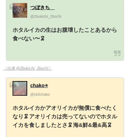
つぼきち®️
@2bokichi_2bochi
ホタルイカの生はお腹壊したことあるから
食べない〜🦑
（出典 @2bokichi_2bochi）
chako⭐️
@ck3chako
ホタルイカかアオリイカが無償に食べたく
なり🦑アオリイカは売ってないのでホタル
イカを食しましたとさ🦑海&鮮&最&高🦑