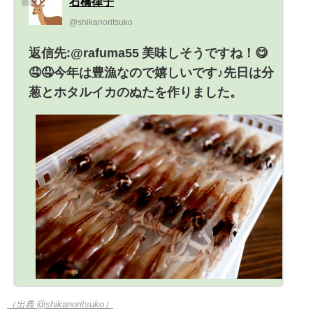
石橋律子
@shikanoritsuko
返信先:@rafuma55 美味しそうですね！😋
🤤🤤今年は豊漁なので嬉しいです♪先日は分
葱とホタルイカのぬたを作りました。
（出典 @shikanoritsuko）