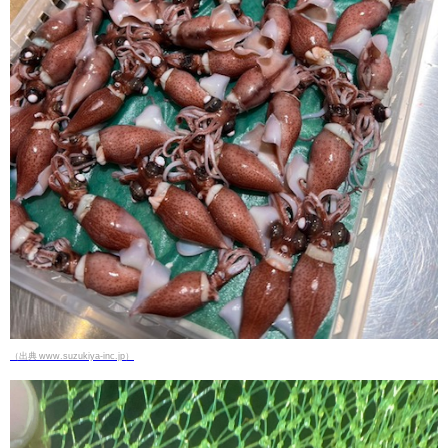
（出典 www.suzukiya-inc.jp）