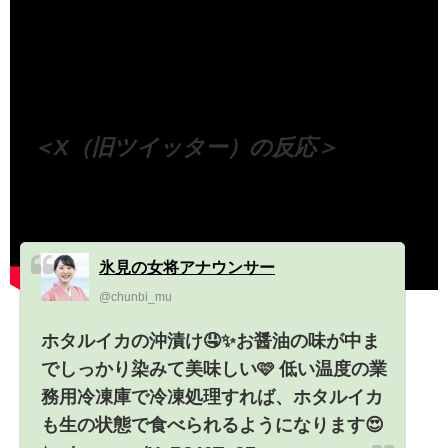
（出典 Youtube）
＜X（旧ツイッター）の反応＞
氷見の女将アナウンサー
@chunbi_mu
ホタルイカの沖漬け🤤✨お醤油の味が中ま
でしっかり染みて美味しい🩷 低い温度の業
務用冷凍庫で冷凍処理すれば、ホタルイカ
も生の状態で食べられるようになります😍