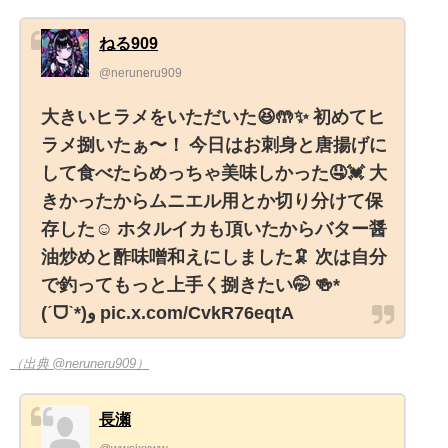
ねる909
@neruneru909
大きいヒラメをいただいた😆🤲✨️ 初めてヒ
ラメ捌いたぁ〜！ 今日はお刺身と唐揚げに
して食べたらめっちゃ美味しかった🤤💓 大
きかったからムニエル用とか切り分けて保
存した☺️ ホタルイカも頂いたからバター醤
油炒めと酢味噌和えにしました🦑 次は自分
で釣ってもっと上手く捌きたい🤭 🍻*
(ˊᗜˋ*)و pic.x.com/CvkR76eqtA
（出典 @neruneru909）
長瀬