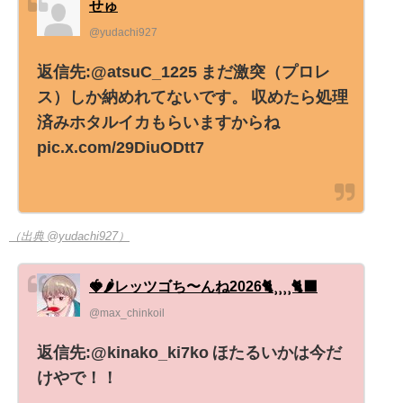
せゅ
@yudachi927
返信先:@atsuC_1225 まだ激突（プロレ
ス）しか納めれてないです。 収めたら処理
済みホタルイカもらいますからね
pic.x.com/29DiuODtt7
（出典 @yudachi927）
🍓🌶レッツゴち〜んね2026🐈⸒⸒⸒⸒🐈‍⬛
@max_chinkoil
返信先:@kinako_ki7ko ほたるいかは今だ
けやで！！