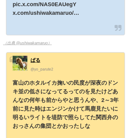
pic.x.com/NAS0EAUegY
x.com/ushiwakamaruo/…
（出典 @ushiwakamaruo）
ぱる
@yo_parute2
富山のホタルイカ掬いの民度が深夜のドン
キ並の低さになってるってのを見たけどあ
んなの何年も前からやと思うんや、2～3年
前に見た時はエンジンかけて馬鹿見たいに
明るいライトを堤防で照らしてた関西弁の
おっさんの集団とかおったしな