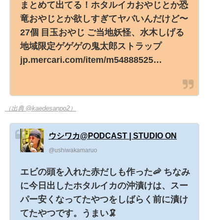
まとめて出てる！ホタルイカおやじとか恐
竜おやじとか欲しすぎてヤバいんだけど〜
27個 目玉おやじ ご当地妖怪、水木しげる
地域限定ゲゲゲの鬼太郎ストラップ
jp.mercari.com/item/m54888525…
（出典 @kaedesanpo2）
ウシワカ@PODCAST | STUDIO ON
@ushiwakamaruo
エビの頭を入れた赤だしも作った🦐 ちなみ
に今日出したホタルイカの沖漬けは、スー
パー安くなってたやつをしばらく前に漬け
てたやつです。うまい🦑