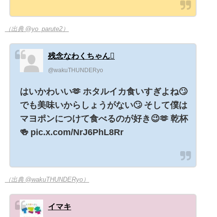
（出典 @yo_parute2）
残念なわくちゃん🫩
@wakuTHUNDERyo
はいかわいい🫶 ホタルイカ食いすぎよね🙄
でも美味いからしょうがない🙄 そして僕は
マヨポンにつけて食べるのが好き😉🫶 乾杯
🍻 pic.x.com/NrJ6PhL8Rr
（出典 @wakuTHUNDERyo）
イマキ