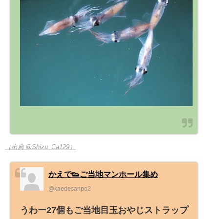
（出典 @Shizu_Ca129）
かえで👟ご当地マンホール集め
@kaedesanpo2
うわー27個もご当地目玉おやじストラップ