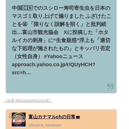
中国🇨🇳でのスシロー寿司寄生虫を日本の
マスゴミ取り上げて煽りました ふざけたこ
とを🤬 「限りなく誤解を招く」と批判続
出…富山市観光協会 Xに投稿した「ホタ
ルイカの刺身」に“生食疑惑”浮上も「適切
な下処理が施されたもの」とキッパリ否定
（女性自身） #Yahooニュース
approach.yahoo.co.jp/r/QUyHCH?
src=h…
（出典 @oXrqguDAslvLkJ6）
富山カナマルchの日常🍣
@toyama_kanamaru