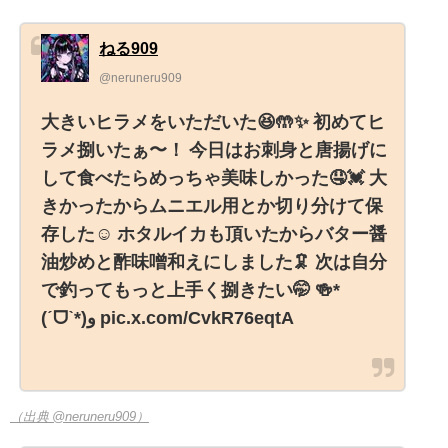
ねる909
@neruneru909
大きいヒラメをいただいた😆🤲✨️ 初めてヒ
ラメ捌いたぁ〜！ 今日はお刺身と唐揚げに
して食べたらめっちゃ美味しかった🤤💓 大
きかったからムニエル用とか切り分けて保
存した☺️ ホタルイカも頂いたからバター醤
油炒めと酢味噌和えにしました🦑 次は自分
で釣ってもっと上手く捌きたい🤭 🍻*
(ˊᗜˋ*)و pic.x.com/CvkR76eqtA
（出典 @neruneru909）