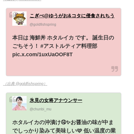
こぎぺ@ゆうがお&コタに侵食されちう
@goldfishspring
本日は 海鮮丼 ホタルイカ です。 誕生日の
ごちそう！ #アストルティア料理部
pic.x.com/1uxUaOOF8T
（出典 @goldfishspring）
氷見の女将アナウンサー
@chunbi_mu
ホタルイカの沖漬け🤤✨お醤油の味が中ま
でしっかり染みて美味しい🩷 低い温度の業