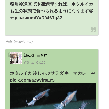
務用冷凍庫で冷凍処理すれば、ホタルイカ
も生の状態で食べられるようになります😍
✨ pic.x.com/YuR846Tg3Z
（出典 @chunbi_mu）
謎تShiiiㄘｬ*
@Shizu_Ca129
ホタルイカ 冷しゃぶサラダ キーマカレー🍛
pic.x.com/aZ9VjrsErS