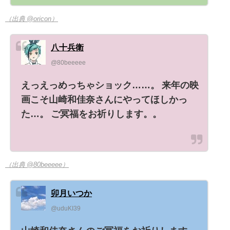
（出典 @oricon）
八十兵衛
@80beeeee
えっえっめっちゃショック……。 来年の映
画こそ山崎和佳奈さんにやってほしかっ
た…。 ご冥福をお祈りします。。
（出典 @80beeeee）
卯月いつか
@uduKI39