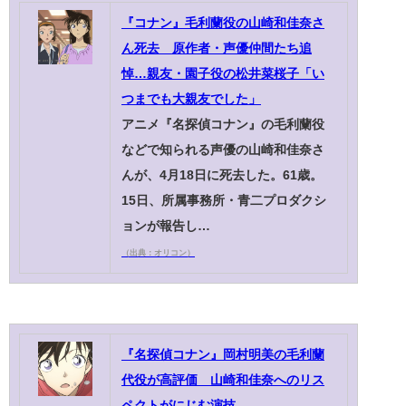
『コナン』毛利蘭役の山崎和佳奈さ
ん死去 原作者・声優仲間たち追
悼…親友・園子役の松井菜桜子「い
つまでも大親友でした」
アニメ『名探偵コナン』の毛利蘭役
などで知られる声優の山崎和佳奈さ
んが、4月18日に死去した。61歳。
15日、所属事務所・青二プロダクシ
ョンが報告し…
（出典：オリコン）
『名探偵コナン』岡村明美の毛利蘭
代役が高評価 山崎和佳奈へのリス
ペクトがにじむ演技