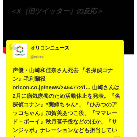
＜X（旧ツイッター）の反応＞
オリコンニュース
@oricon
声優・山崎和佳奈さん死去 『名探偵コナ
ン』毛利蘭役
oricon.co.jp/news/2454772/f… 山崎さんは
2月に病気療養のため活動休止を発表。『名
探偵コナン』”蘭姉ちゃん”、『ひみつのア
ッコちゃん』加賀美あつこ役、『ママレー
ド・ボーイ』秋月茗子役などのほか、『サ
ンジャポ』ナレーションなども担当してい