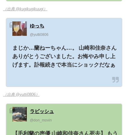
（出典 @kugikugikuugi）
ゆっち
@yutti0806
まじか…蘭ねーちゃん…。 山崎和佳奈さん
ありがとうございました。お悔やみ申し上
げます。訃報続きで本当にショックだなぁ
（出典 @yutti0806）
ラビッシュ
@don_movin
【毛利蘭の声優 山崎和佳奈さん死去】 もう