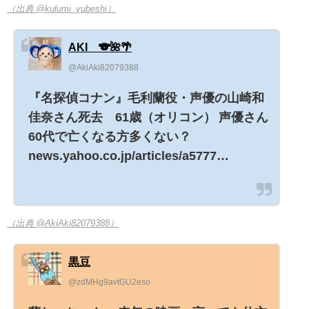
（出典 @kulumi_yubeshi）
AKI∞🐨🌺🌴
@AkiAki82079388
『名探偵コナン』毛利蘭役・声優の山崎和
佳奈さん死去 61歳（オリコン） 声優さん
60代で亡くなる方多くない？
news.yahoo.co.jp/articles/a5777…
（出典 @AkiAki82079388）
黒豆
@zdMHg9avtGU2eso