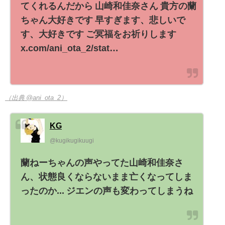
てくれるんだから 山崎和佳奈さん 貴方の蘭
ちゃん大好きです 早すぎます、悲しいで
す、大好きです ご冥福をお祈りします
x.com/ani_ota_2/stat…
（出典 @ani_ota_2）
KG
@kugikugikuugi
蘭ねーちゃんの声やってた山崎和佳奈さ
ん、状態良くならないまま亡くなってしま
ったのか... ジエンの声も変わってしまうね