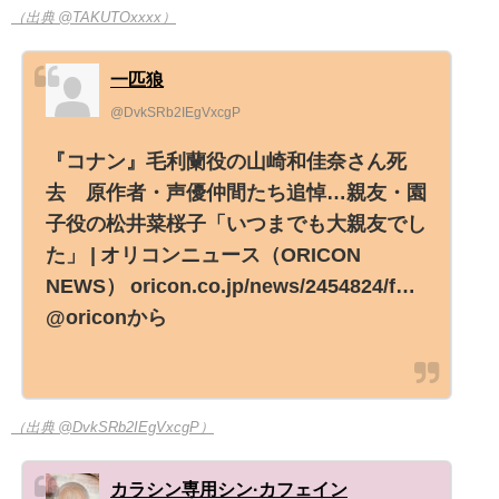
（出典 @TAKUTOxxxx）
一匹狼
@DvkSRb2IEgVxcgP
『コナン』毛利蘭役の山崎和佳奈さん死
去 原作者・声優仲間たち追悼…親友・園
子役の松井菜桜子「いつまでも大親友でし
た」 | オリコンニュース（ORICON
NEWS） oricon.co.jp/news/2454824/f…
@oriconから
（出典 @DvkSRb2IEgVxcgP）
カラシン専用シン·カフェイン