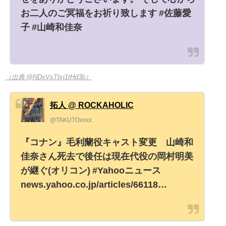
お二人のご冥福をお祈り致します #佐藤愛
子 #山崎和佳奈
（出典 @NDxVsTtxj1tHd3b）
拓人 @ ROCKAHOLIC
@TAKUTOxxxx
『コナン』毛利蘭役キャスト変更 山崎和
佳奈さん死去で後任は現在代役の岡村明美
が継ぐ(オリコン) #Yahooニュース
news.yahoo.co.jp/articles/66118…