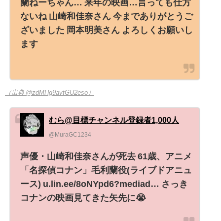
蘭ねーちゃん… 来年の映画…言っても仕方
ないね 山崎和佳奈さん 今までありがとうご
ざいました 岡本明美さん よろしくお願いし
ます
（出典 @zdMHg9avtGU2eso）
むら@目標チャンネル登録者1,000人
@MuraGC1234
声優・山崎和佳奈さんが死去 61歳、アニメ
「名探偵コナン」毛利蘭役(ライブドアニュ
ース) u.lin.ee/8oNYpd6?mediad… さっき
コナンの映画見てきた矢先に😭