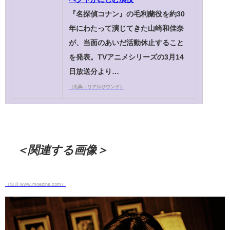
『名探偵コナン』の毛利蘭役を約30
年にわたって演じてきた山崎和佳奈
が、当面のあいだ活動休止すること
を発表。TVアニメシリーズの3月14
日放送分より…
（出典：リアルサウンド）
＜関連する画像＞
（出典 www.moezine.com）