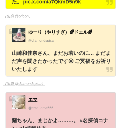
た。 pic.x.com/a7QkmD5n9k
（出典 @oricon）
ゆーり（やりすぎ）🌈ドエル🌈
@diamondspica
山崎和佳奈さん、まだお若いのに… まだま
だ声を聞きたかったです😢 ご冥福をお祈り
いたします
（出典 @diamondspica）
エマ
@ema_ema556
蘭ちゃん、まじかよ………。 #名探偵コナ