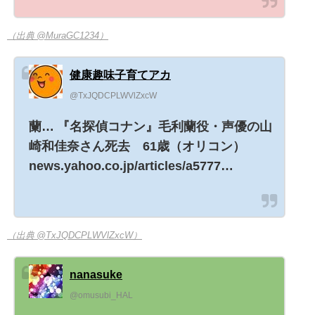
（出典 @MuraGC1234）
健康趣味子育てアカ
@TxJQDCPLWVlZxcW
蘭… 『名探偵コナン』毛利蘭役・声優の山
崎和佳奈さん死去 61歳（オリコン）
news.yahoo.co.jp/articles/a5777…
（出典 @TxJQDCPLWVlZxcW）
nanasuke
@omusubi_HAL