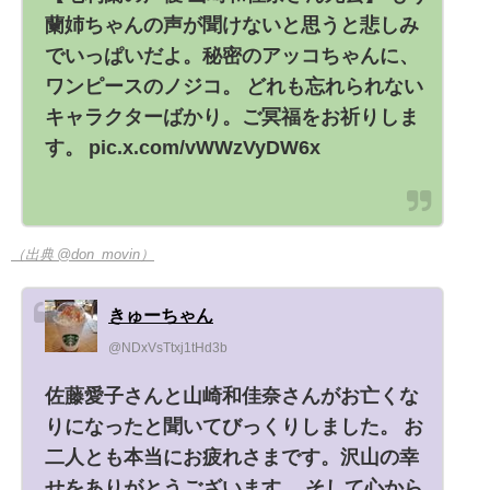
蘭姉ちゃんの声が聞けないと思うと悲しみ
でいっぱいだよ。秘密のアッコちゃんに、
ワンピースのノジコ。 どれも忘れられない
キャラクターばかり。ご冥福をお祈りしま
す。 pic.x.com/vWWzVyDW6x
（出典 @don_movin）
きゅーちゃん
@NDxVsTtxj1tHd3b
佐藤愛子さんと山崎和佳奈さんがお亡くな
りになったと聞いてびっくりしました。 お
二人とも本当にお疲れさまです。沢山の幸
せをありがとうございます。 そして心から