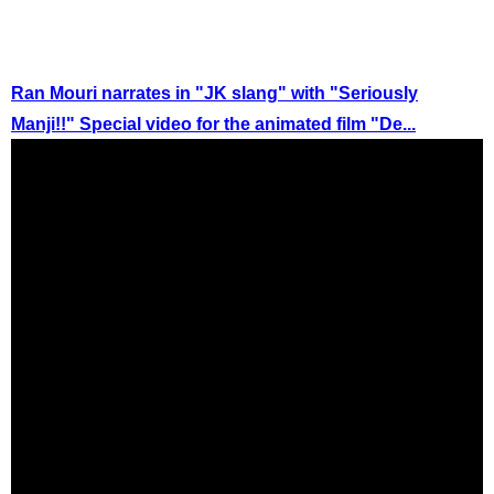
Ran Mouri narrates in "JK slang" with "Seriously
Manji!!" Special video for the animated film "De...
（出典 Youtube）