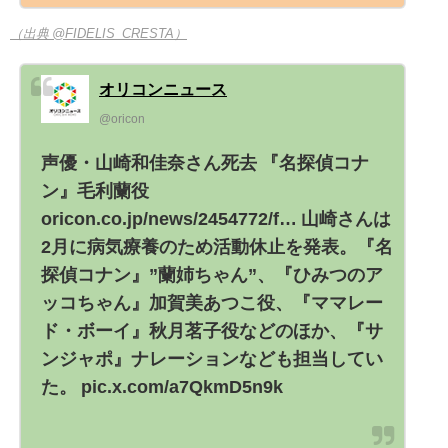
（出典 @FIDELIS_CRESTA）
オリコンニュース
@oricon
声優・山崎和佳奈さん死去 『名探偵コナ
ン』毛利蘭役
oricon.co.jp/news/2454772/f… 山崎さんは
2月に病気療養のため活動休止を発表。『名
探偵コナン』”蘭姉ちゃん”、『ひみつのア
ッコちゃん』加賀美あつこ役、『ママレー
ド・ボーイ』秋月茗子役などのほか、『サ
ンジャポ』ナレーションなども担当してい
た。 pic.x.com/a7QkmD5n9k