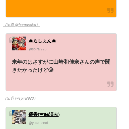
（出典 @hamusoku）
🔥らしぇん🔥
@spiral928
来年のはさすがに山崎和佳奈さんの声で聞
きたかったけど🥲
（出典 @spiral928）
優香(🪽🏍️済み)
@yuka_coai