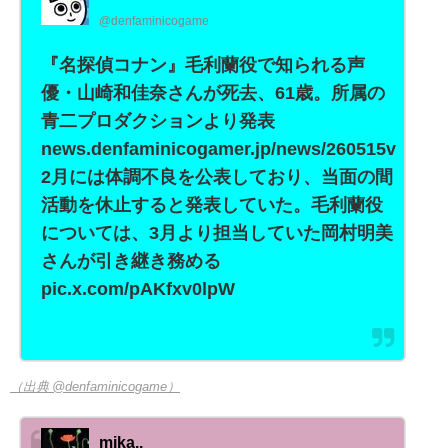
@denfaminicogame
『名探偵コナン』毛利蘭役で知られる声
優・山崎和佳奈さんが死去、61歳。所属の
青二プロダクションより発表
news.denfaminicogamer.jp/news/260515v
2月には体調不良を公表しており、当面の間
活動を休止すると発表していた。毛利蘭役
については、3月より担当していた岡村明美
さんが引き継き務める
pic.x.com/pAKfxv0lpW
（出典 @denfaminicogame）
mika..