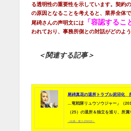
る透明性の重要性を示しています。契約
の原因となることを考えると、業界全体
「容認するこ
尾碕さんの声明文には
われており、事務所側との対話がどのよ
＜関連する記事＞
尾碕真花の退所トラブル泥沼化 
…竜戦隊リュウソウジャー」（20
（25）の退所＆独立を巡り、所
（出典：東スポWEB）