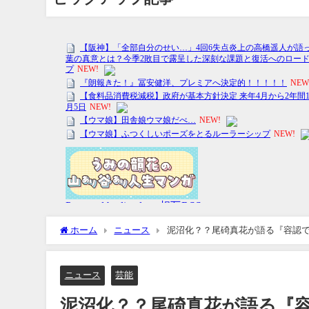
ホーム
ニュース
泥沼化？？尾碕真花が語る『容認
ニュース
芸能
泥沼化？？尾碕真花が語る『