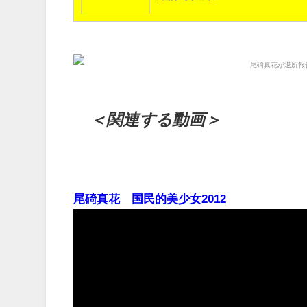
＜関連する動画＞
尾碕真花 国民的美少女2012