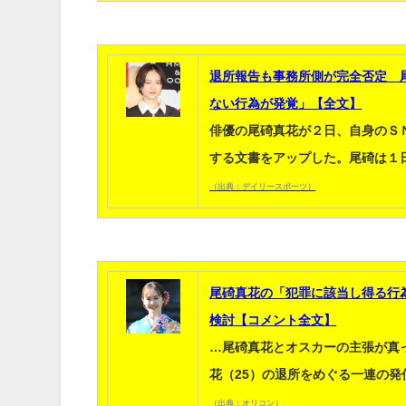
退所報告も事務所側が完全否定 
ない行為が発覚」【全文】
俳優の尾碕真花が２日、自身のＳ
する文書をアップした。尾碕は１
（出典：デイリースポーツ）
尾碕真花の「犯罪に該当し得る行
検討【コメント全文】
…尾碕真花とオスカーの主張が真
花（25）の退所をめぐる一連の
（出典：オリコン）