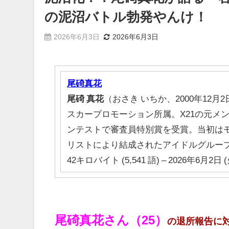
の泥沼バトル勃発やんけ！
2026年6月3日
2026年6月3日
尾碕
真
花
尾碕
真
花
（おさき いちか、2000年12
スカープロモーション所属。X21の元メン
ンテストで審査員特別賞を受賞。当初は
リストにより結成されたアイドルグルー
42キロバイト (5,541 語) – 2026年6月2日 (火
尾碕真花さん（25）
の退所報告に