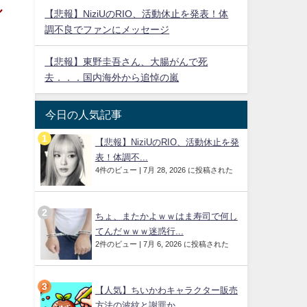
ル
【悲報】NiziUのRIO、活動休止を発表！体
調不良でファンにメッセージ
【悲報】東野圭吾さん、大腸がんで死
去．．．国内海外から追悼の嵐
今日の人気記事
【悲報】NiziUのRIO、活動休止を発
表！体調不...
4件のビュー
|
7月 28, 2026 に投稿された
ちょ、またかよｗｗはま寿司で何し
てんだｗｗｗ迷惑行...
2件のビュー
|
7月 6, 2026 に投稿された
【人気】ちいかわキャラクター販売
方法の波紋と謝罪か...