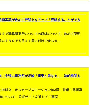
尾碕真花が改めて声明文をアップ「容認することができ
ＮＳで事務所退所についての経緯について、改めて説明
日にＳＮＳで５月３１日に付けでオスカ…
為」主張に事務所が反論「事実と異なる」 法的措置も
っ向対立 オスカープロモーションは2日、俳優・尾碕真
発信について、公式サイトを通じて「事実…