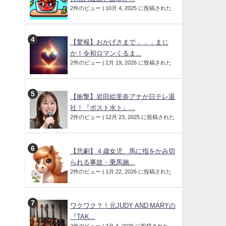
2件のビュー
|
10月 4, 2025 に投稿された
【驚報】おかげさまで．．．まじ
か！令和ロマンくるま...
2件のビュー
|
2月 19, 2026 に投稿された
【衝撃】岩田絵里奈アナが日テレ退
社！『ポスト水ト』...
2件のビュー
|
12月 23, 2025 に投稿された
【悲劇】４歳女児、馬に指をかみ切
られる事故・乗馬施...
2件のビュー
|
1月 22, 2026 に投稿された
ワクワク？！元JUDY AND MARYの
『TAK...