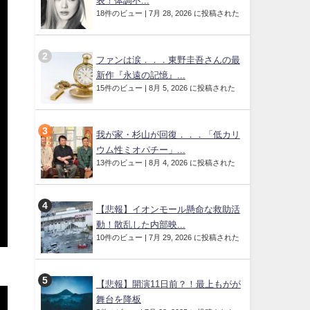
表！体調不...
18件のビュー
|
7月 28, 2026 に投稿された
ファンは涙．．．東野圭吾さんの最
新作『永遠の記憶』...
15件のビュー
|
8月 5, 2026 に投稿された
我が家・杉山が回復．．．「低カリ
ウム性ミオパチー」...
13件のビュー
|
8月 4, 2026 に投稿された
【悲報】イオンモール懸命な救助活
動！散乱した内部映...
10件のビュー
|
7月 29, 2026 に投稿された
【悲報】開演11日前？！最上もがが
舞台を降板