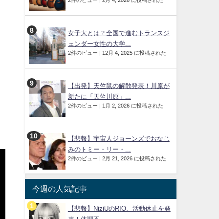
2件のビュー
|
2月 4, 2026 に投稿された
女子大とは？全国で進むトランスジ
ェンダー女性の大学...
2件のビュー
|
12月 4, 2025 に投稿された
【出発】天竺鼠の解散発表！川原が
新たに「天竺川原」...
2件のビュー
|
1月 2, 2026 に投稿された
【悲報】宇宙人ジョーンズでおなじ
みのトミー・リー・...
2件のビュー
|
2月 21, 2026 に投稿された
今週の人気記事
【悲報】NiziUのRIO、活動休止を発