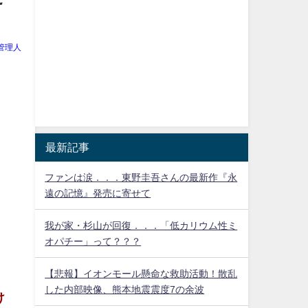
管理人
最新記事
ファンは涙．．．東野圭吾さんの最新作『永
遠の記憶』発売に寄せて
我が家・杉山が回復．．．「低カリウム性ミ
オパチー」って？？？
【悲報】イオンモール懸命な救助活動！散乱
した内部映像、熊本地震震度7の余波
け