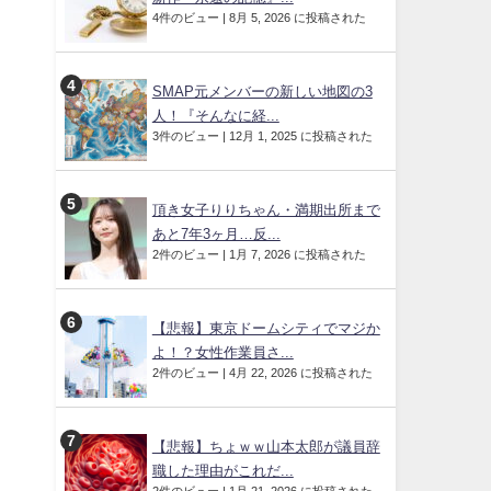
4件のビュー
|
8月 5, 2026 に投稿された
SMAP元メンバーの新しい地図の3
人！『そんなに経...
3件のビュー
|
12月 1, 2025 に投稿された
頂き女子りりちゃん・満期出所まで
あと7年3ヶ月…反...
2件のビュー
|
1月 7, 2026 に投稿された
【悲報】東京ドームシティでマジか
よ！？女性作業員さ...
2件のビュー
|
4月 22, 2026 に投稿された
【悲報】ちょｗｗ山本太郎が議員辞
職した理由がこれだ...