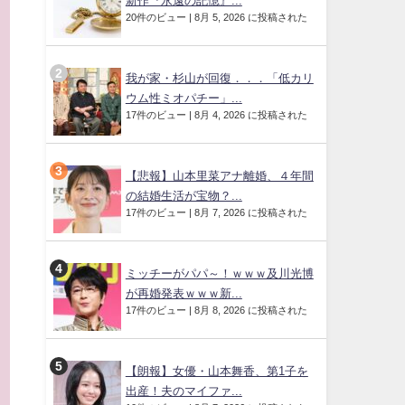
新作『永遠の記憶』...
20件のビュー
|
8月 5, 2026 に投稿された
我が家・杉山が回復．．．「低カリ
ウム性ミオパチー」...
17件のビュー
|
8月 4, 2026 に投稿された
【悲報】山本里菜アナ離婚、４年間
の結婚生活が宝物？...
17件のビュー
|
8月 7, 2026 に投稿された
ミッチーがパパ～！ｗｗｗ及川光博
が再婚発表ｗｗｗ新...
17件のビュー
|
8月 8, 2026 に投稿された
【朗報】女優・山本舞香、第1子を
の
出産！夫のマイファ...