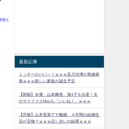
管理人
最新記事
ミッチーがパパ～！ｗｗｗ及川光博が再婚発
表ｗｗｗ新しい家族が誕生予定
【朗報】女優・山本舞香、第1子を出産！夫
のマイファスHiroも「いいね！」ｗｗｗ
【悲報】山本里菜アナ離婚、４年間の結婚生
活が宝物？ｗｗｗ話し合いの結果ｗｗｗ