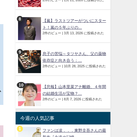
2件のビュー
|
1月 21, 2026 に投稿された
【嵐】ラストツアーがついにスター
ト！嵐の５年ぶりの...
2件のビュー
|
3月 13, 2026 に投稿された
息子の苦悩～タツヤさん、父の薬物
依存症と向き合う：...
2件のビュー
|
10月 28, 2025 に投稿された
【悲報】山本里菜アナ離婚、４年間
心
の結婚生活が宝物？...
2件のビュー
|
8月 7, 2026 に投稿された
今週の人気記事
ファンは涙．．．東野圭吾さんの最