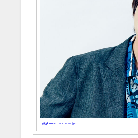
（出典 www.mensnonno.jp）