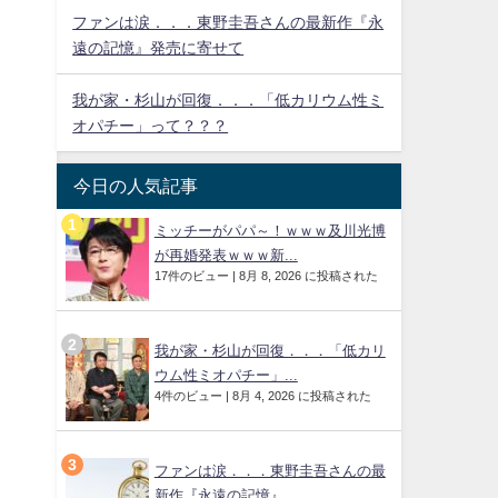
ファンは涙．．．東野圭吾さんの最新作『永
遠の記憶』発売に寄せて
我が家・杉山が回復．．．「低カリウム性ミ
オパチー」って？？？
今日の人気記事
ミッチーがパパ～！ｗｗｗ及川光博
が再婚発表ｗｗｗ新...
17件のビュー
|
8月 8, 2026 に投稿された
我が家・杉山が回復．．．「低カリ
ウム性ミオパチー」...
4件のビュー
|
8月 4, 2026 に投稿された
ファンは涙．．．東野圭吾さんの最
新作『永遠の記憶』...