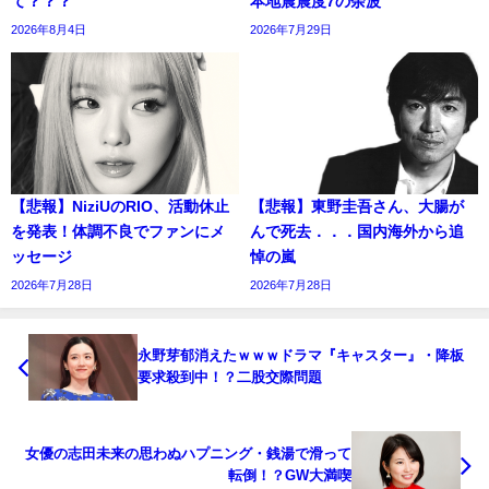
て？？？
本地震震度7の余波
2026年8月4日
2026年7月29日
【悲報】NiziUのRIO、活動休止
【悲報】東野圭吾さん、大腸が
を発表！体調不良でファンにメ
んで死去．．．国内海外から追
ッセージ
悼の嵐
2026年7月28日
2026年7月28日
永野芽郁消えたｗｗｗドラマ『キャスター』・降板
要求殺到中！？二股交際問題
女優の志田未来の思わぬハプニング・銭湯で滑って
転倒！？GW大満喫