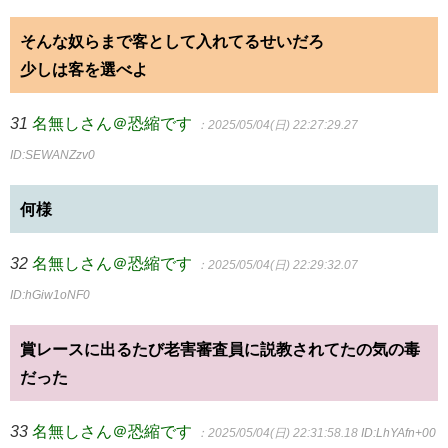
そんな奴らまで客として入れてるせいだろ
少しは客を選べよ
31
名無しさん＠恐縮です
：2025/05/04(日) 22:27:29.27
ID:SEWANZzv0
何様
32
名無しさん＠恐縮です
：2025/05/04(日) 22:29:32.07
ID:hGiw1oNF0
賞レースに出るたび老害審査員に説教されてたの気の毒
だった
33
名無しさん＠恐縮です
：2025/05/04(日) 22:31:58.18
ID:LhYAfn+00