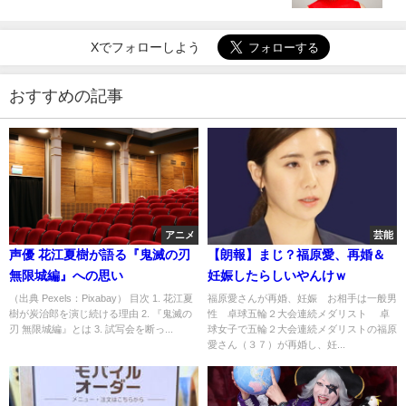
Xでフォローしよう
おすすめの記事
アニメ
芸能
声優 花江夏樹が語る『鬼滅の刃
【朗報】まじ？福原愛、再婚＆
無限城編』への思い
妊娠したらしいやんけｗ
（出典 Pexels：Pixabay） 目次 1. 花江夏
福原愛さんが再婚、妊娠 お相手は一般男
樹が炭治郎を演じ続ける理由 2. 『鬼滅の
性 卓球五輪２大会連続メダリスト 卓
刃 無限城編』とは 3. 試写会を断っ...
球女子で五輪２大会連続メダリストの福原
愛さん（３７）が再婚し、妊...