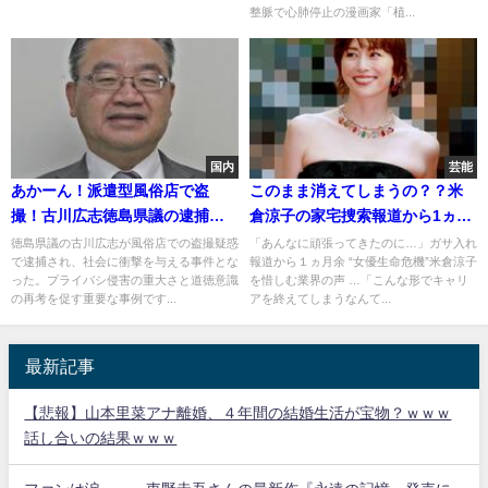
整脈で心肺停止の漫画家「植...
国内
芸能
あかーん！派遣型風俗店で盗
このまま消えてしまうの？？米
撮！古川広志徳島県議の逮捕に
倉涼子の家宅捜索報道から1ヵ
迫る真相
月、「ドクターX」新構想破談
徳島県議の古川広志が風俗店での盗撮疑惑
「あんなに頑張ってきたのに…」ガサ入れ
で逮捕され、社会に衝撃を与える事件とな
報道から１ヵ月余 “女優生命危機”米倉涼子
った。プライバシ侵害の重大さと道徳意識
を惜しむ業界の声 …「こんな形でキャリ
の再考を促す重要な事例です...
アを終えてしまうなんて...
最新記事
【悲報】山本里菜アナ離婚、４年間の結婚生活が宝物？ｗｗｗ
話し合いの結果ｗｗｗ