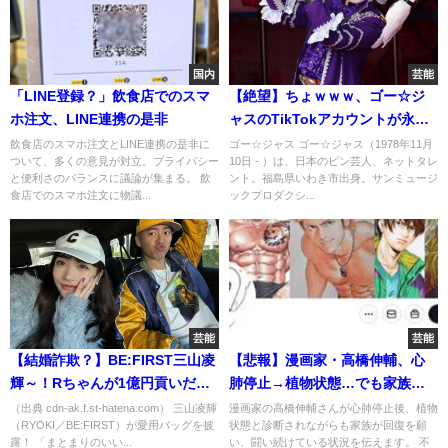
国内
芸能
「LINE登録？」飲食店でのスマ
【絶望】ちょｗｗｗ、ゴー☆ジ
ホ注文、LINE連携の是非
ャスのTikTokアカウントが永久
停止ｗｗｗ
飲食店のスマホ注文とLINE連携の是非に
ゴー☆ジャス ゴー☆ジャス（1978年11月
ついて、多くの意見が対立。プライバシー
10日 - ）は、日本のピン芸人、ネットタレ
と便利さのバランスに議論が集まる。 飲
ント。福島県いわき市出身。サンミュージ
食店でのスマホ注文に物議...
ックプロダクシ...
芸能
芸能
【結婚詐欺？】BE:FIRST三山凌
【悲報】漫画家・高橋伸輔、心
輝～！Rちゃんが1億円貢いだっ
肺停止→植物状態…でも家族は
てマジか？もう無理やろがい！
諦めてない！
（出典 cdn-ak.f.st-hatena.com） 三山凌輝
漫画家の高橋伸輔さんが心肺停止後、植物
（RYOKI／BE:FIRST）が愛用バッグを披
状態と診断されながらも家族が回復を願
露！ 「まとまりのいい...
い、闘い続けている状況を伝えます。 不