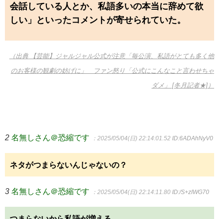
会話している人とか、私語多いの本当に辞めて欲
しい」といったコメントが寄せられていた。
（出典 【芸能】ジャルジャル公式が注意「毎公演、私語がとても多く他
のお客様の観劇の妨げに」 ファン怒り「公式にこんなこと言わせちゃ
ダメ」 [冬月記者★]）
2
名無しさん＠恐縮です
：2025/05/04(日) 22:14:01.52
ID:6ADAhNyV0
ネタがつまらないんじゃないの？
3
名無しさん＠恐縮です
：2025/05/04(日) 22:14:11.80
ID:/S+zIWG70
つまらないから私語が増える