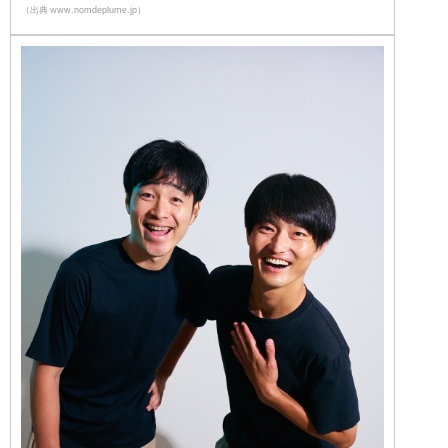
（出典 www.nomdeplume.jp）