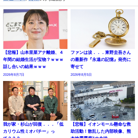
【悲報】山本里菜アナ離婚、４
ファンは涙．．．東野圭吾さん
年間の結婚生活が宝物？ｗｗｗ
の最新作『永遠の記憶』発売に
話し合いの結果ｗｗｗ
寄せて
2026年8月7日
2026年8月5日
我が家・杉山が回復．．．「低
【悲報】イオンモール懸命な救
カリウム性ミオパチー」っ
助活動！散乱した内部映像、熊