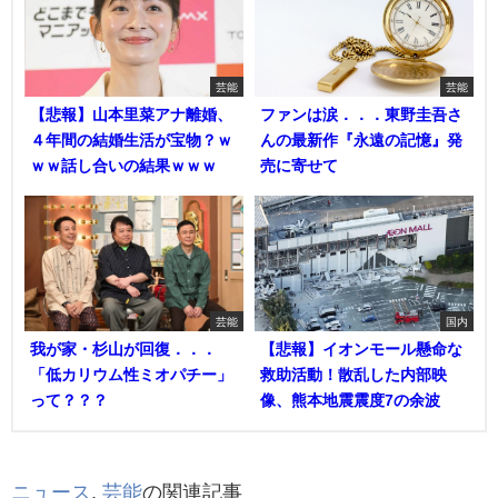
芸能
芸能
【悲報】山本里菜アナ離婚、
ファンは涙．．．東野圭吾さ
４年間の結婚生活が宝物？ｗ
んの最新作『永遠の記憶』発
ｗｗ話し合いの結果ｗｗｗ
売に寄せて
芸能
国内
我が家・杉山が回復．．．
【悲報】イオンモール懸命な
「低カリウム性ミオパチー」
救助活動！散乱した内部映
って？？？
像、熊本地震震度7の余波
ニュース
,
芸能
の関連記事