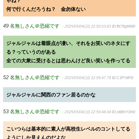
ゃね？
何で行くんだろうね？ 金勿体ない
49
名無しさん＠恐縮です
：2025/05/04(日) 22:50:03.83
ID:fN78gf4M0
ジャルジャルは着眼点が凄い、それをお笑いのネタにす
る？っていうのがある
全ての大衆に受けるとは思わんけど良い笑いを作ってる
52
名無しさん＠恐縮です
：2025/05/04(日) 22:59:47.79
ID:C3FYtIF/0
ジャルジャルに関西のファン居るのかな
53
名無しさん＠恐縮です
：2025/05/04(日) 22:59:48.04
ID:zIiBhYOH0
こいつらは基本的に素人が高校生レベルのコントしてる
ようにしか見えんのだよな