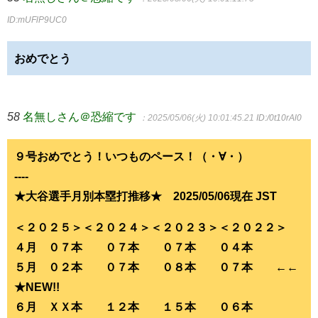
ID:mUFlP9UC0
おめでとう
58
名無しさん＠恐縮です
：2025/05/06(火) 10:01:45.21
ID:/0t10rAl0
９号おめでとう！いつものペース！（・∀・）
----
★大谷選手月別本塁打推移★ 2025/05/06現在 JST
＜２０２５＞＜２０２４＞＜２０２３＞＜２０２２＞
４月 ０７本 ０７本 ０７本 ０４本
５月 ０２本 ０７本 ０８本 ０７本 ←←
★NEW!!
６月 ＸＸ本 １２本 １５本 ０６本