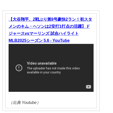
【大谷翔平、2戦ぶり第9号豪快2ラン！初スタ
メンのキム・ヘソンは2安打1打点の活躍】ド
ジャースvsマーリンズ 試合ハイライト
MLB2025シーズン 5.6 - YouTube
（出典 Youtube）