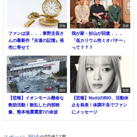
芸能
芸能
ファンは涙．．．東野圭吾さ
我が家・杉山が回復．．．
んの最新作『永遠の記憶』発
「低カリウム性ミオパチー」
売に寄せて
って？？？
国内
芸能
【悲報】イオンモール懸命な
【悲報】NiziUのRIO、活動休
救助活動！散乱した内部映
止を発表！体調不良でファン
像、熊本地震震度7の余波
にメッセージ