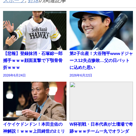
スポーツ
,
野球
の関連記事
【悲報】登録抹消・石塚綜一郎
第2子出産！大谷翔平wwwドジャ
捕手ｗｗｗ顔面直撃で下顎骨骨
ース12失点惨敗…父の日バット
折ｗｗｗ
に込めた思い
2026年6月24日
2026年6月22日
イケイケドンドン！本田圭佑の
W杯初戦・日本代表が土壇場で奇
神解説！ｗｗｗ上田綺世の2ミリ
跡ｗｗｗチーム一丸でオランダ