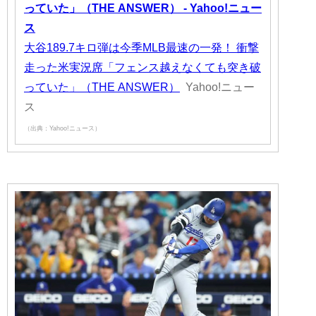
っていた」（THE ANSWER） - Yahoo!ニュー
ス
大谷189.7キロ弾は今季MLB最速の一発！ 衝撃
走った米実況席「フェンス越えなくても突き破
っていた」（THE ANSWER）
Yahoo!ニュー
ス
（出典：Yahoo!ニュース）