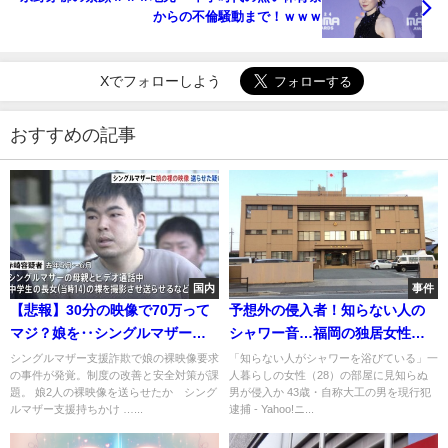
からの不倫騒動まで！ｗｗｗ
Xでフォローしよう
おすすめの記事
国内
事件
【悲報】30分の映像で70万って
予想外の侵入者！知らない人の
マジ？娘を‥シングルマザー経
シャワー音…福岡の独居女性が
済支援ってあかんｗｗ
直面した衝撃の瞬間
シングルマザー支援詐欺で娘の裸映像要求
「知らない人がシャワーを浴びている」一
の事件が発覚。制度の改善と安全対策が課
人暮らしの女性（28）の部屋に見知らぬ
題。 娘2人の裸映像を送らせたか シング
男が侵入か 43歳・自称大工の男を現行犯
ルマザー支援持ちかけ …...
逮捕 - Yahoo!ニ...