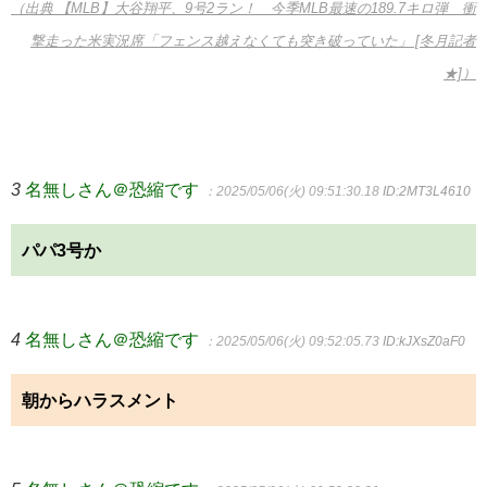
（出典 【MLB】大谷翔平、9号2ラン！ 今季MLB最速の189.7キロ弾 衝
撃走った米実況席「フェンス越えなくても突き破っていた」 [冬月記者
★]）
3
名無しさん＠恐縮です
：2025/05/06(火) 09:51:30.18
ID:2MT3L4610
パパ3号か
4
名無しさん＠恐縮です
：2025/05/06(火) 09:52:05.73
ID:kJXsZ0aF0
朝からハラスメント