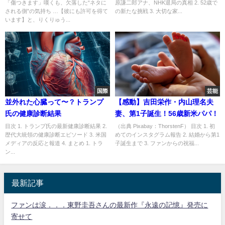
「傷つきます」嘆くも、欠落した“ネタに
原謙二郎アナ、NHK退局の真相 2. 52歳で
される側”の気持ち …【彼にも許可を得て
の新たな挑戦 3. 大切な家...
います】と、りくりゅう...
国際
芸能
並外れた心臓って〜？トランプ
【感動】吉田栄作・内山理名夫
氏の健康診断結果
妻、第1子誕生！56歳新米パパ！
目次 1. トランプ氏の最新健康診断結果 2.
（出典 Pixabay：ThorstenF） 目次 1. 初
歴代大統領の健康診断エピソード 3. 米国
めてのインスタグラム報告 2. 結婚から第1
メディアの反応と報道 4. まとめ 1. トラ
子誕生まで 3. ファンからの祝福...
ン...
最新記事
ファンは涙．．．東野圭吾さんの最新作『永遠の記憶』発売に
寄せて