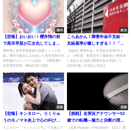
国内
政治
【悲報】おいおい！櫻井翔の前
こらあかん！障害年金不支給・
で高市早苗が乙女化してしまっ
支給基準が厳しすぎる！！「本
た件ｗｗ
当に必要な人が受給できない状
櫻井翔と高市早苗首相の対面シーンが話
【独自】障害年金、不支給が倍増3万人
題。櫻井の魅力に乙女化した高市首相や木
に 24年度、幹部交代で厳格化か 障害者
況って？」3万人が涙目．．．
村拓哉のエピソードも紹介。 【衆院選】
に支給される国の障害年金を申請して
高市早苗首相、番組共演で笑顔...
2024年度に不支給と判定さ...
芸能
芸能
【悲報】キンタロー。りくりゅ
【挑戦】名実況アナウンサー52
うのモノマネ炎上で心の叫び
歳での転機—魅力と決断の理由
「傷つきます」ｗｗｗ
に迫る
キンタロー。“りくりゅう”モノマネ炎上で
（出典 Pixabay：Fotocitizen） 目次 1. 豊