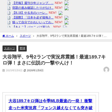
ホーム
スポーツ
大谷翔平、9号2ランで実況席震撼！最速189.7キロ弾！ま
さに伝説の一撃やんけ！
スポーツ
野球
大谷翔平、9号2ランで実況席震撼！最速189.7キ
ロ弾！まさに伝説の一撃やんけ！
2025年5月6日
2026年1月8日
大谷189.7キロ弾は今季MLB最速の一発！ 衝撃
走った米実況席「フェンス越えなくても突き破