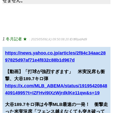
せません。
1
冬月記者 ★
：2025/05/06(火) 09:50:08.20
ID:ftRjudAd9
https://news.yahoo.co.jp/articles/2f84c34aac28
97825d97af71e4f832c88b1d967d
【動画】「打球が強烈すぎます」 米実況席も衝
撃、大谷189.7キロ弾
https://x.com/MLB_ABEMA/status/19195420848
40914995?t=IZFHvi9IXzWjrdklKe11qw&s=19
大谷189.7キロ弾は今季MLB最速の一発！ 衝撃走
った米実況席「フェンス越えなくても突き破って