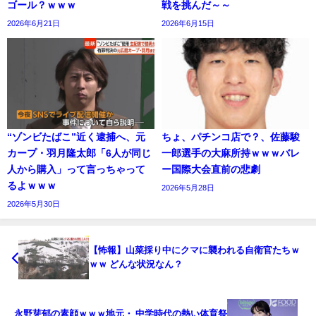
ゴール？ｗｗｗ
戦を挑んだ～～
2026年6月21日
2026年6月15日
“ゾンビたばこ”近く逮捕へ、元
ちょ、パチンコ店で？、佐藤駿
カープ・羽月隆太郎「6人が同じ
一郎選手の大麻所持ｗｗｗバレ
人から購入」って言っちゃって
ー国際大会直前の悲劇
るよｗｗｗ
2026年5月28日
2026年5月30日
【怖報】山菜採り中にクマに襲われる自衛官たちｗ
ｗｗ どんな状況なん？
永野芽郁の素顔ｗｗｗ地元・ 中学時代の熱い体育祭