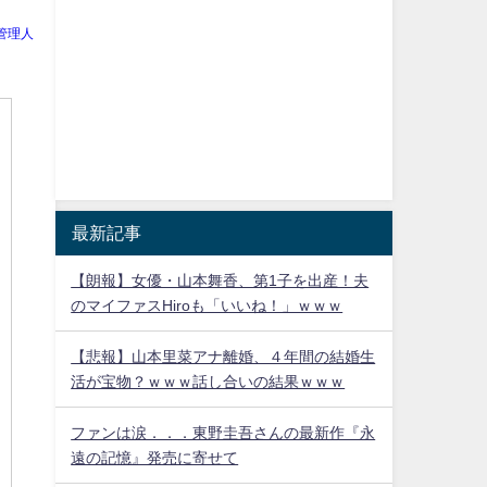
管理人
最新記事
【朗報】女優・山本舞香、第1子を出産！夫
のマイファスHiroも「いいね！」ｗｗｗ
【悲報】山本里菜アナ離婚、４年間の結婚生
活が宝物？ｗｗｗ話し合いの結果ｗｗｗ
ファンは涙．．．東野圭吾さんの最新作『永
遠の記憶』発売に寄せて