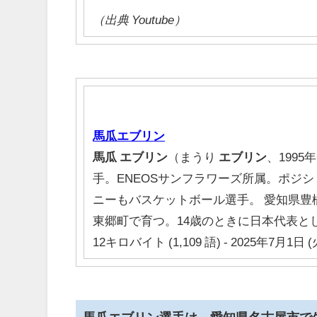
（出典 Youtube）
馬瓜エブリン
馬瓜
エブリン
（まうり
エブリン
、199
手。ENEOSサンフラワーズ所属。ポジショ
ニーもバスケットボール選手。 愛知県
東郷町で育つ。14歳のときに日本代表と
12キロバイト (1,109 語) - 2025年7月1日 (火