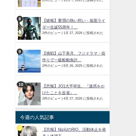
2件のビュー
|
12月 7, 2025 に投稿された
【嬉報】要潤の熱い想い・仮面ライ
ダー生誕55周年！...
2件のビュー
|
1月 27, 2026 に投稿された
【挑戦】山下美月、フジドラマ・役
作りで一級船舶免許...
2件のビュー
|
8月 26, 2025 に投稿された
【悲報】JO1大平祥生、『迷惑をか
けたことを反省』...
2件のビュー
|
4月 27, 2026 に投稿された
今週の人気記事
【悲報】NiziUのRIO、活動休止を発