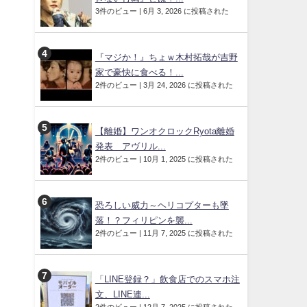
3件のビュー
|
6月 3, 2026 に投稿された
『マジか！』ちょｗ木村拓哉が吉野
家で豪快に食べる！...
2件のビュー
|
3月 24, 2026 に投稿された
【離婚】ワンオクロックRyota離婚
発表 アヴリル...
2件のビュー
|
10月 1, 2025 に投稿された
恐ろしい威力～ヘリコプターも墜
落！？フィリピンを襲...
2件のビュー
|
11月 7, 2025 に投稿された
「LINE登録？」飲食店でのスマホ注
文、LINE連...