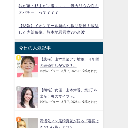
我が家・杉山が回復．．．「低カリウム性ミ
オパチー」って？？？
【悲報】イオンモール懸命な救助活動！散乱
した内部映像、熊本地震震度7の余波
今日の人気記事
【悲報】山本里菜アナ離婚、４年間
の結婚生活が宝物？...
10件のビュー
|
8月 7, 2026 に投稿された
【朗報】女優・山本舞香、第1子を
出産！夫のマイファ...
10件のビュー
|
8月 7, 2026 に投稿された
泥沼化？？尾碕真花が語る『容認で
きない行為』とは？...