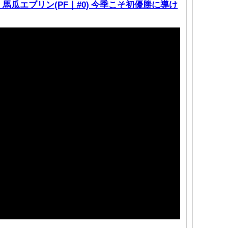
瓜エブリン(PF｜#0) 今季こそ初優勝に導け