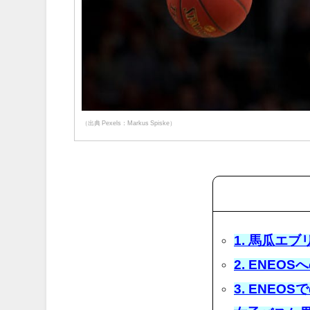
（出典 Pexels：Markus Spiske）
1. 馬瓜エ
2. ENEO
3. ENEO