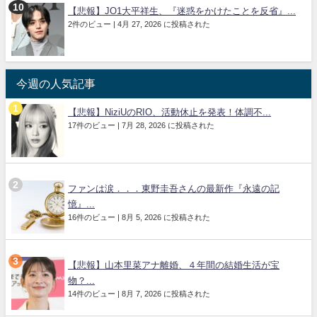
【悲報】JO1大平祥生、『迷惑をかけたことを反省』...
2件のビュー
|
4月 27, 2026 に投稿された
今週の人気記事
【悲報】NiziUのRIO、活動休止を発表！体調不...
17件のビュー
|
7月 28, 2026 に投稿された
ファンは涙．．．東野圭吾さんの最新作『永遠の記
憶』...
16件のビュー
|
8月 5, 2026 に投稿された
【悲報】山本里菜アナ離婚、４年間の結婚生活が宝
物？...
14件のビュー
|
8月 7, 2026 に投稿された