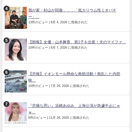
我が家・杉山が回復．．．「低カリウム性ミオパチ
ー」...
13件のビュー
|
8月 4, 2026 に投稿された
【朗報】女優・山本舞香、第1子を出産！夫のマイファ...
10件のビュー
|
8月 7, 2026 に投稿された
【悲報】イオンモール懸命な救助活動！散乱した内部
映...
10件のビュー
|
7月 29, 2026 に投稿された
『悲痛な思い』浜崎あゆみ、上海公演が急遽中止にｗ
ｗ...
6件のビュー
|
11月 28, 2025 に投稿された