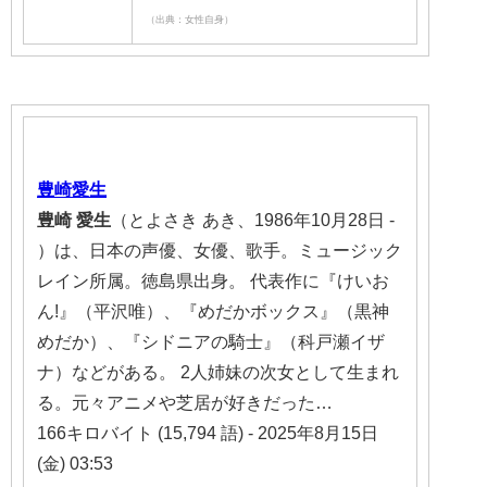
（出典：女性自身）
豊崎
愛生
豊崎
愛生
（とよさき あき、1986年10月28日 -
）は、日本の声優、女優、歌手。ミュージック
レイン所属。徳島県出身。 代表作に『けいお
ん!』（平沢唯）、『めだかボックス』（黒神
めだか）、『シドニアの騎士』（科戸瀬イザ
ナ）などがある。 2人姉妹の次女として生まれ
る。元々アニメや芝居が好きだった…
166キロバイト (15,794 語) - 2025年8月15日
(金) 03:53