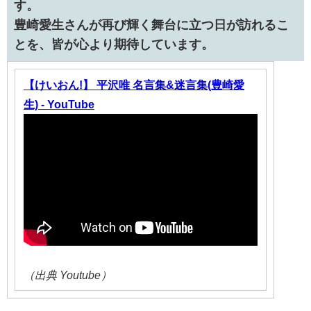
す。
豊崎愛生さんが再び輝く舞台に立つ日が訪れるこ
とを、皆が心より期待しています。
【けいおん!】 平沢唯 名言集&迷言集(豊崎愛
生) - YouTube
（出典 Youtube）