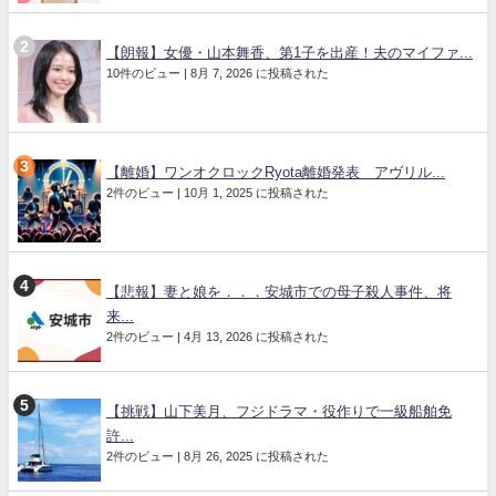
【朗報】女優・山本舞香、第1子を出産！夫のマイファ...
10件のビュー
|
8月 7, 2026 に投稿された
【離婚】ワンオクロックRyota離婚発表 アヴリル...
2件のビュー
|
10月 1, 2025 に投稿された
【悲報】妻と娘を．．．安城市での母子殺人事件、将
来...
2件のビュー
|
4月 13, 2026 に投稿された
【挑戦】山下美月、フジドラマ・役作りで一級船舶免
許...
2件のビュー
|
8月 26, 2025 に投稿された