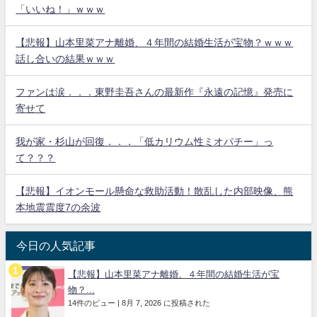
「いいね！」ｗｗｗ
【悲報】山本里菜アナ離婚、４年間の結婚生活が宝物？ｗｗｗ
話し合いの結果ｗｗｗ
ファンは涙．．．東野圭吾さんの最新作『永遠の記憶』発売に
寄せて
我が家・杉山が回復．．．「低カリウム性ミオパチー」っ
て？？？
【悲報】イオンモール懸命な救助活動！散乱した内部映像、熊
本地震震度7の余波
今日の人気記事
【悲報】山本里菜アナ離婚、４年間の結婚生活が宝
物？...
14件のビュー
|
8月 7, 2026 に投稿された