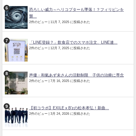
恐ろしい威力～ヘリコプターも墜落！？フィリピンを
襲...
2件のビュー
|
11月 7, 2025 に投稿された
「LINE登録？」飲食店でのスマホ注文、LINE連...
2件のビュー
|
12月 7, 2025 に投稿された
声優・和氣あず未さんの活動制限 子供の治療に専念
2件のビュー
|
7月 16, 2025 に投稿された
【初コラボ】EXILE x B'zの松本孝弘！新曲...
2件のビュー
|
3月 24, 2026 に投稿された