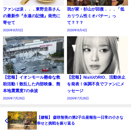
ファンは涙．．．東野圭吾さん
我が家・杉山が回復．．．「低
の最新作『永遠の記憶』発売に
カリウム性ミオパチー」っ
寄せて
て？？？
2026年8月5日
2026年8月4日
【悲報】イオンモール懸命な救
【悲報】NiziUのRIO、活動休止
助活動！散乱した内部映像、熊
を発表！体調不良でファンにメ
本地震震度7の余波
ッセージ
2026年7月29日
2026年7月28日
【嬉報】 森咲智美の第2子出産報告ー日常の小さな
幸せと挑戦を振り返る