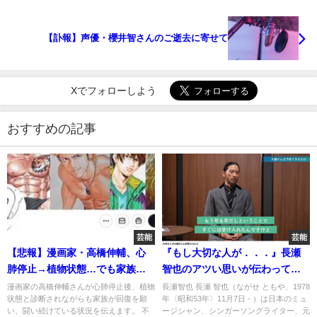
【訃報】声優・櫻井智さんのご逝去に寄せて
Xでフォローしよう
おすすめの記事
芸能
芸能
【悲報】漫画家・高橋伸輔、心
『もし大切な人が．．．』長瀬
肺停止→植物状態…でも家族は
智也のアツい思いが伝わってく
諦めてない！
るインタビューやんけ！がん治
漫画家の高橋伸輔さんが心肺停止後、植物
長瀬智也 長瀬 智也（ながせ ともや、1978
状態と診断されながらも家族が回復を願
年〈昭和53年〉11月7日 - ）は日本のミュ
療のリアルとは？
い、闘い続けている状況を伝えます。 不
ージシャン、シンガーソングライター、元