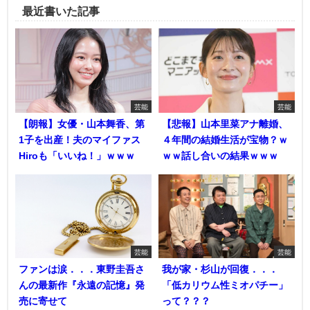
最近書いた記事
芸能
芸能
【朗報】女優・山本舞香、第
【悲報】山本里菜アナ離婚、
1子を出産！夫のマイファス
４年間の結婚生活が宝物？ｗ
Hiroも「いいね！」ｗｗｗ
ｗｗ話し合いの結果ｗｗｗ
芸能
芸能
ファンは涙．．．東野圭吾さ
我が家・杉山が回復．．．
んの最新作『永遠の記憶』発
「低カリウム性ミオパチー」
売に寄せて
って？？？