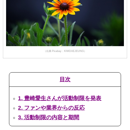
（出典 Pixabay：KIMDAEJEUNG）
目次
1. 豊崎愛生さんが活動制限を発表
2. ファンや業界からの反応
3. 活動制限の内容と期間