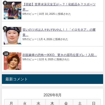
【窃盗】世界水泳元女王が～？！化粧品を？スポーツ
界...
6件のビュー
|
10月 10, 2025 に投稿された
笑いのツボは人それぞれやん！！「イロモネア」の審
査...
5件のビュー
|
1月 4, 2026 に投稿された
顔面麻痺の恐怖ーIKKO、驚きの眉毛位置ズレ！入院...
5件のビュー
|
12月 6, 2025 に投稿された
最新コメント
2026年8月
月
火
水
木
金
土
日