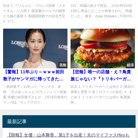
と活動再開
寄せる思い
目次 1. フワちゃん、プロレス団体『スタ
JJJ、35歳の若さで死去 …JJJが昨日4月
ーダム』に入団 2. 後楽園ホールでの謝罪
13日に死去したことが発表された。35歳
と今後の展望 3. 両国国技館での試合予定
だった。 東京・Zepp Shinjuku（TOKYO...
4. フワ...
芸能
経済
【驚報】11年ぶり～ｗｗｗ前田
【悲報】唯一の店舗・え？鳥貴
敦子がヤンマガに帰ってきた！
族じゃない？『トリキバーガ
ランジェリー姿で見せる彼女の
ー』が閉店ってｗｗｗ食べてみ
＜前田敦子＞11年ぶり「ヤンマガ」表
目次 1. トリキバーガーとは何か 2. 閉店の
紙 “大人あっちゃん”がランジェリー姿披
発表と背景 3. 多くのファンの反応 ４. ま
変化
たかった．．．
露 俳優の前田敦子さんが、2月16日発売の
とめ 1. トリキバーガーとは何か 鳥貴族
マンガ誌「ヤングマガジ...
系...
最新記事
【朗報】女優・山本舞香、第1子を出産！夫のマイファスHiroも