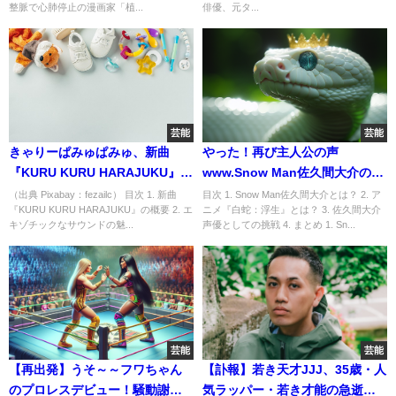
整脈で心肺停止の漫画家「植...
俳優、元タ...
芸能
芸能
きゃりーぱみゅぱみゅ、新曲
やった！再び主人公の声
『KURU KURU HARAJUKU』で
www.Snow Man佐久間大介の声
子供と共演
優再登場！アニメ映画『白蛇：
（出典 Pixabay：fezailc） 目次 1. 新曲
目次 1. Snow Man佐久間大介とは？ 2. ア
『KURU KURU HARAJUKU』の概要 2. エ
ニメ『白蛇：浮生』とは？ 3. 佐久間大介
浮生』の見どころ
キゾチックなサウンドの魅...
声優としての挑戦 4. まとめ 1. Sn...
芸能
芸能
【再出発】うそ～～フワちゃん
【訃報】若き天才JJJ、35歳・人
のプロレスデビュー！騒動謝罪
気ラッパー・若き才能の急逝に