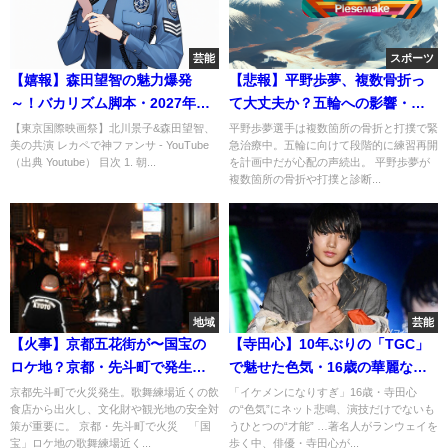
芸能
スポーツ
【嬉報】森田望智の魅力爆発
【悲報】平野歩夢、複数骨折っ
～！バカリズム脚本・2027年
て大丈夫か？五輪への影響・心
NHK朝ドラ『巡るスワン』
配の声続出やろがい！
【東京国際映画祭】北川景子&森田望智、
平野歩夢選手は複数箇所の骨折と打撲で緊
美の共演 レカペで神ファンサ - YouTube
急治療中。五輪に向けて段階的に練習再開
（出典 Youtube） 目次 1. 朝...
を計画中だが心配の声続出。 平野歩夢が
複数箇所の骨折や打撲と診断...
地域
芸能
【火事】京都五花街が〜国宝の
【寺田心】10年ぶりの「TGC」
ロケ地？京都・先斗町で発生し
で魅せた色気・16歳の華麗なる
た火災
成長
京都先斗町で火災発生。歌舞練場近くの飲
「イケメンになりすぎ」16歳・寺田心
食店から出火し、文化財や観光地の安全対
の“色気”にネット悲鳴、演技だけでないも
策が重要に。 京都・先斗町で火災 「国
うひとつの“才能” …著名人がランウェイを
宝」ロケ地の歌舞練場近く...
歩く中、俳優・寺田心が...