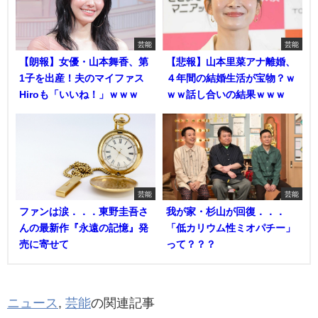
芸能
芸能
【朗報】女優・山本舞香、第
【悲報】山本里菜アナ離婚、
1子を出産！夫のマイファス
４年間の結婚生活が宝物？ｗ
Hiroも「いいね！」ｗｗｗ
ｗｗ話し合いの結果ｗｗｗ
芸能
芸能
ファンは涙．．．東野圭吾さ
我が家・杉山が回復．．．
んの最新作『永遠の記憶』発
「低カリウム性ミオパチー」
売に寄せて
って？？？
ニュース
,
芸能
の関連記事