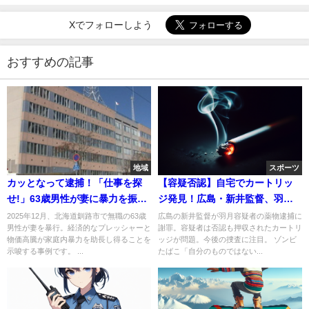
Xでフォローしよう
おすすめの記事
地域
スポーツ
カッとなって逮捕！「仕事を探
【容疑否認】自宅でカートリッ
せ!」63歳男性が妻に暴力を振る
ジ発見！広島・新井監督、羽月
った〜
容疑者逮捕に謝罪‥どうなるね
2025年12月、北海道釧路市で無職の63歳
広島の新井監督が羽月容疑者の薬物逮捕に
男性が妻を暴行。経済的なプレッシャーと
謝罪。容疑者は否認も押収されたカートリ
ん？
物価高騰が家庭内暴力を助長し得ることを
ッジが問題。今後の捜査に注目。 ゾンビ
示唆する事例です。 ...
たばこ「自分のものではない...