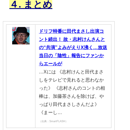
４. まとめ
ドリフ特番に田代まさし出演コ
ント続出！ 故・志村けんさんと
の“共演”よみがえりX沸く…放送
当日の「陰性」報告にファンか
らエールが
…Xには 《志村けんと田代まさ
しをテレビで見れると思わなか
った》 《志村さんのコントの相
棒は、加藤茶さんを除けば、や
っぱり田代まさしさんだよ》
《まーし…
（出典：SmartFLASH）