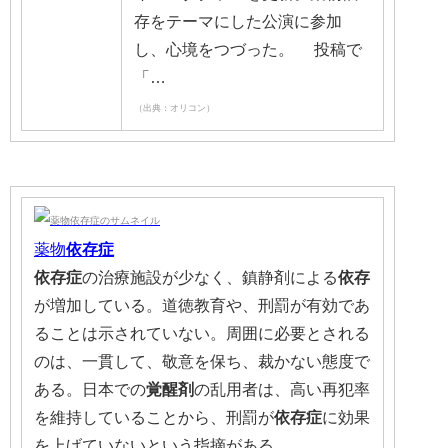
存をテーマにした公演に参加
し、心境をつづった。 投稿で
「…
（出典：オリコン）
薬物
依存症
依存症
の治療施設が少なく、鎮静剤による
依存
が増加している。道徳教育や、刑罰が有効であ
ることは示されていない。周囲に必要とされる
のは、一貫して、敬意を保ち、裁かない態度で
ある。日本での
覚醒剤
の乱用者は、高い再犯率
を維持していることから、刑罰が
依存
症
に効果
を上げていないという指摘がある。…