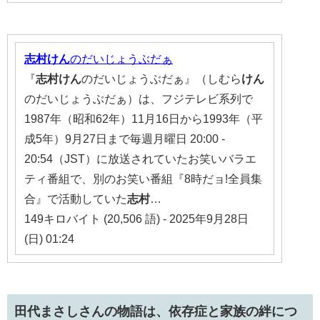
志村
けん
のだいじょうぶだぁ
『
志村
けん
のだいじょうぶだぁ』（しむら
けん
のだいじょうぶだぁ）は、フジテレビ系列で
1987年（昭和62年）11月16日から1993年（平
成5年）9月27日まで毎週月曜日 20:00 -
20:54（JST）に放送されていたお笑いバラエ
ティ番組で、別のお笑い番組『8時だョ!全員集
合』で活動していた
志村
…
149キロバイト (20,506 語) - 2025年9月28日
(日) 01:24
田代まさしさんの物語は、依存症と家族の絆につ