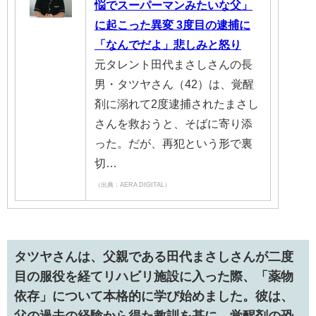
悩でスーパーマンみたいな父」
に起こった異変 3度目の逮捕に
「なんでだよ」悲しみと怒り
元タレント田代まさしさんの長
男・タツヤさん（42）は、覚醒
剤に溺れて2度逮捕されたまさし
さんを救おうと、そばに寄り添
った。だが、再犯という形で裏
切…
（出典：AERA DIGITAL）
タツヤさんは、父親である田代まさしさんが二度
目の服役を経てリハビリ施設に入った際、「薬物
依存」について本格的に学び始めました。彼は、