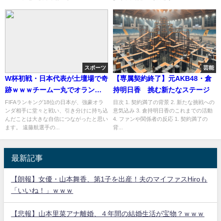
スポーツ
芸能
W杯初戦・日本代表が土壇場で奇
【専属契約終了】元AKB48・倉
跡ｗｗｗチーム一丸でオランダ
持明日香 挑む新たなステージ
戦を挑んだ～～
FIFAランキング18位の日本が、強豪オラ
目次 1. 契約満了の背景 2. 新たな挑戦への
ンダ相手に堂々と戦い、引き分けに持ち込
意気込み 3. 倉持明日香のこれまでの活動
んだことは大きな自信につながったと思い
4. ファンや関係者の反応 1. 契約満了の
ます。 遠藤航選手の...
背...
最新記事
【朗報】女優・山本舞香、第1子を出産！夫のマイファスHiroも
「いいね！」ｗｗｗ
【悲報】山本里菜アナ離婚、４年間の結婚生活が宝物？ｗｗｗ