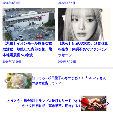
2026年8月5日
2026年8月4日
【悲報】イオンモール懸命な救
【悲報】NiziUのRIO、活動休止
助活動！散乱した内部映像、熊
を発表！体調不良でファンにメ
本地震震度7の余波
ッセージ
2026年7月29日
2026年7月28日
知ってる～松田聖子のものまね！！『Seiko』さん
の余命宣告って？？
とうとう～初会談‼トランプ大統領をリードできる
か？女性初首相・高市早苗に期待する！