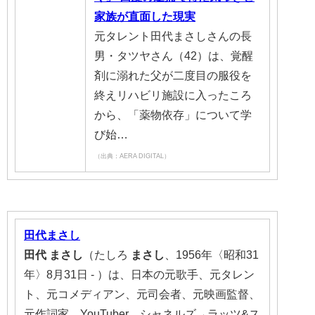
家族が直面した現実
元タレント田代まさしさんの長
男・タツヤさん（42）は、覚醒
剤に溺れた父が二度目の服役を
終えリハビリ施設に入ったころ
から、「薬物依存」について学
び始…
（出典：AERA DIGITAL）
田代
まさし
田代
まさし
（たしろ
まさし
、1956年〈昭和31
年〉8月31日 - ）は、日本の元歌手、元タレン
ト、元コメディアン、元司会者、元映画監督、
元作詞家、YouTuber。シャネルズ→ラッツ&ス