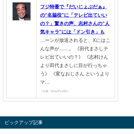
フジ特番で『だいじょぶだぁ』
の“名脇役”に「テレビ出ていい
の？」驚きの声、志村さんの“人
気キャラ”には「ドン引き」も
…ーンが放送されると、Xにはこ
んな声が……。 《田代まさしテ
レビ出ていいの？》 《志村けん
より田代まさしに目が行っちゃ
う》 《変なおじさん というより
マ…
（出典：SmartFLASH）
ピックアップ記事