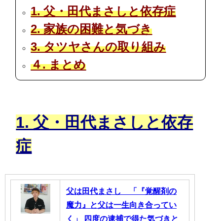
1. 父・田代まさしと依存症
2. 家族の困難と気づき
3. タツヤさんの取り組み
４. まとめ
1. 父・田代まさしと依存
症
父は田代まさし 「『覚醒剤の
魔力』と父は一生向き合ってい
く」 四度の逮捕で得た気づきと