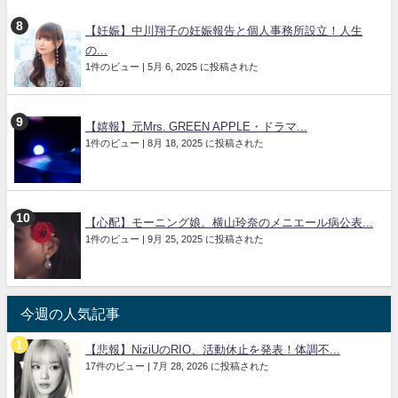
【妊娠】中川翔子の妊娠報告と個人事務所設立！人生
の...
1件のビュー
|
5月 6, 2025 に投稿された
【嬉報】元Mrs. GREEN APPLE・ドラマ...
1件のビュー
|
8月 18, 2025 に投稿された
【心配】モーニング娘。横山玲奈のメニエール病公表...
1件のビュー
|
9月 25, 2025 に投稿された
今週の人気記事
【悲報】NiziUのRIO、活動休止を発表！体調不...
17件のビュー
|
7月 28, 2026 に投稿された