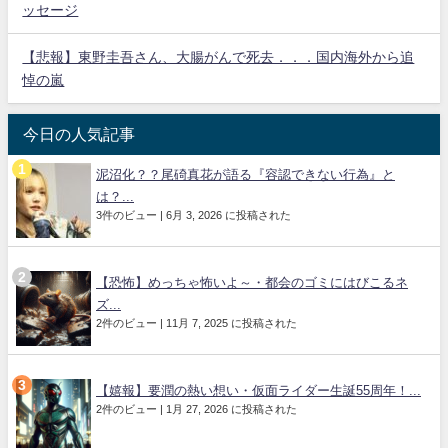
ッセージ
【悲報】東野圭吾さん、大腸がんで死去．．．国内海外から追
悼の嵐
今日の人気記事
泥沼化？？尾碕真花が語る『容認できない行為』と
は？...
3件のビュー
|
6月 3, 2026 に投稿された
【恐怖】めっちゃ怖いよ～・都会のゴミにはびこるネ
ズ...
2件のビュー
|
11月 7, 2025 に投稿された
【嬉報】要潤の熱い想い・仮面ライダー生誕55周年！...
2件のビュー
|
1月 27, 2026 に投稿された