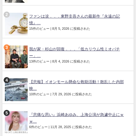
ファンは涙．．．東野圭吾さんの最新作『永遠の記
憶』...
15件のビュー
|
8月 5, 2026 に投稿された
我が家・杉山が回復．．．「低カリウム性ミオパチ
ー」...
13件のビュー
|
8月 4, 2026 に投稿された
【悲報】イオンモール懸命な救助活動！散乱した内部
映...
10件のビュー
|
7月 29, 2026 に投稿された
『悲痛な思い』浜崎あゆみ、上海公演が急遽中止にｗ
ｗ...
6件のビュー
|
11月 28, 2025 に投稿された