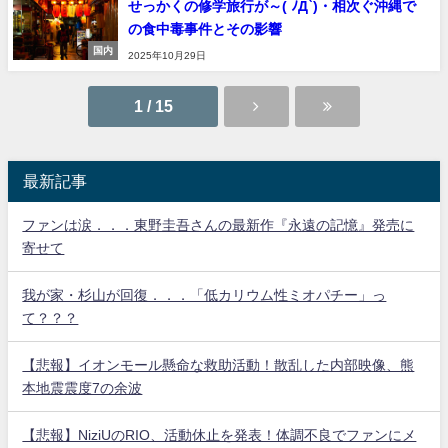
せっかくの修学旅行が～( ﾉД`)・相次ぐ沖縄で
の食中毒事件とその影響
国内
2025年10月29日
1 / 15
最新記事
ファンは涙．．．東野圭吾さんの最新作『永遠の記憶』発売に
寄せて
我が家・杉山が回復．．．「低カリウム性ミオパチー」っ
て？？？
【悲報】イオンモール懸命な救助活動！散乱した内部映像、熊
本地震震度7の余波
【悲報】NiziUのRIO、活動休止を発表！体調不良でファンにメ