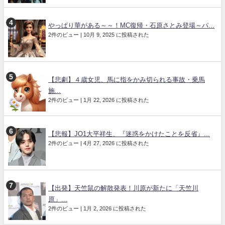
やっぱり華がある～～！MC復帰・石原さとみ登場～パ...
2件のビュー
|
10月 9, 2025 に投稿された
【悲劇】４歳女児、馬に指をかみ切られる事故・乗馬
施...
2件のビュー
|
1月 22, 2026 に投稿された
【悲報】JO1大平祥生、『迷惑をかけたことを反省』...
2件のビュー
|
4月 27, 2026 に投稿された
【出発】天竺鼠の解散発表！川原が新たに「天竺川
原」...
2件のビュー
|
1月 2, 2026 に投稿された