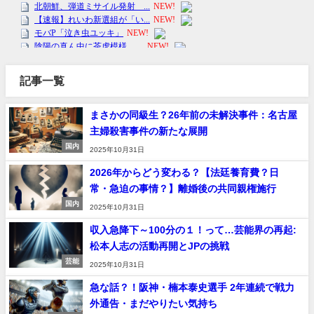
記事一覧
まさかの同級生？26年前の未解決事件：名古屋
主婦殺害事件の新たな展開
国内
2025年10月31日
2026年からどう変わる？【法廷養育費？日
常・急迫の事情？】離婚後の共同親権施行
国内
2025年10月31日
収入急降下～100分の１！って…芸能界の再起:
松本人志の活動再開とJPの挑戦
芸能
2025年10月31日
急な話？！阪神・楠本泰史選手 2年連続で戦力
外通告・まだやりたい気持ち