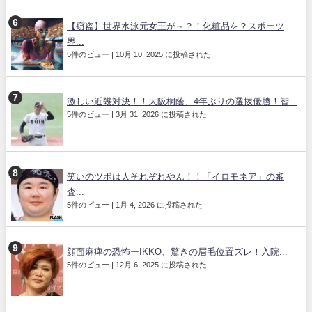
【窃盗】世界水泳元女王が～？！化粧品を？スポーツ
界...
5件のビュー
|
10月 10, 2025 に投稿された
激しい近畿対決！！大阪桐蔭、4年ぶりの選抜優勝！智...
5件のビュー
|
3月 31, 2026 に投稿された
笑いのツボは人それぞれやん！！「イロモネア」の審
査...
5件のビュー
|
1月 4, 2026 に投稿された
顔面麻痺の恐怖ーIKKO、驚きの眉毛位置ズレ！入院...
5件のビュー
|
12月 6, 2025 に投稿された