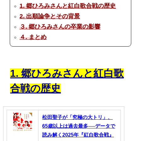
1. 郷ひろみさんと紅白歌合戦の歴史
2. 出順論争とその背景
３. 郷ひろみさんの卒業の影響
４. まとめ
1. 郷ひろみさんと紅白歌
合戦の歴史
松田聖子が「究極の大トリ」、
65歳以上は過去最多──データで
読み解く2025年『紅白歌合戦』