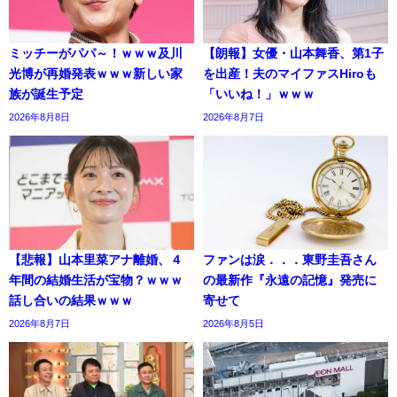
ミッチーがパパ～！ｗｗｗ及川
【朗報】女優・山本舞香、第1子
光博が再婚発表ｗｗｗ新しい家
を出産！夫のマイファスHiroも
族が誕生予定
「いいね！」ｗｗｗ
2026年8月8日
2026年8月7日
【悲報】山本里菜アナ離婚、４
ファンは涙．．．東野圭吾さん
年間の結婚生活が宝物？ｗｗｗ
の最新作『永遠の記憶』発売に
話し合いの結果ｗｗｗ
寄せて
2026年8月7日
2026年8月5日