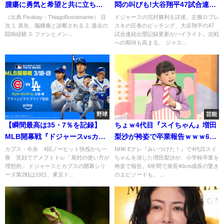
腫瘍に勇気と希望と共に立ち向
悶の叫びも!大谷翔平47試合連続
かう
出塁の記録更新
（出典 Pixabay：ThiagoBustamante） 目
ドジャースの完封勝利を詳述。左腕ロブレ
次 1. 真矢、脳腫瘍と診断される 2. 過去の
スキの圧巻のピッチング、大谷翔平の47
闘病経験 3. ファンとメン...
試合連続出塁記録更新がハイライト。次戦
への期待も高まる。 ジャス...
野球
芸能
【瞬間最高は35・7％を記録】
ちょｗ4代目『スイちゃん』増田
MLB開幕戦『ドジャースvsカブ
梨沙が袴姿で卒業報告ｗｗｗ6年
ス』 視聴率は31・2％！
で40cm伸びたってマジかｗ
カブス・今永 4回ノーヒット快投から一
NHK Eテレ『みいつけた！』で4代目スイ
夜 笑顔でアメフトトレ「肩肘の使い方が
ちゃんを演じた増田梨沙が、小学校卒業を
理想的」 ドジャースとカブスの開幕シリ
袴姿で報告。6年間で身長40cm成長の驚き
ーズ第2戦は19日、東京ド...
のエピソードも。 ...