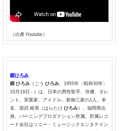
（出典 Youtube）
郷
ひろみ
郷
ひろみ
（ごう
ひろみ
、1955年〈昭和30年〉
10月18日 - ）は、日本の男性歌手、俳優、タレ
ント、実業家、アイドル。新御三家の1人。本
名、原武 裕美（はらたけ
ひろみ
）。福岡県出
身。バーニングプロダクション所属。所属レコ
ード会社はソニー・ミュージックエンタテイン