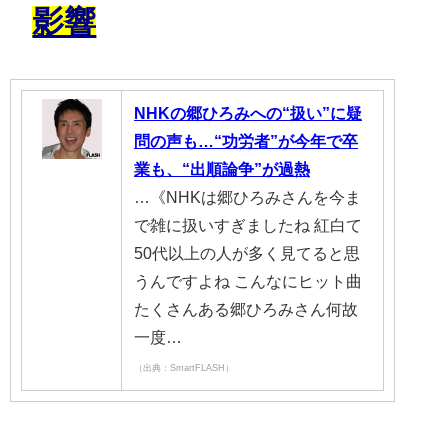
影響
NHKの郷ひろみへの“扱い”に疑
問の声も…“功労者”が今年で卒
業も、“出順論争”が過熱
…《NHKは郷ひろみさんを今ま
で雑に扱いすぎましたね 紅白て
50代以上の人が多く見てると思
うんですよね こんなにヒット曲
たくさんある郷ひろみさん何故
一度…
（出典：SmartFLASH）