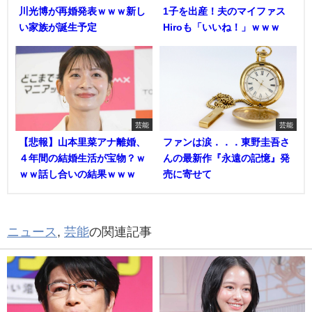
川光博が再婚発表ｗｗｗ新し
1子を出産！夫のマイファス
い家族が誕生予定
Hiroも「いいね！」ｗｗｗ
芸能
芸能
【悲報】山本里菜アナ離婚、
ファンは涙．．．東野圭吾さ
４年間の結婚生活が宝物？ｗ
んの最新作『永遠の記憶』発
ｗｗ話し合いの結果ｗｗｗ
売に寄せて
ニュース
,
芸能
の関連記事