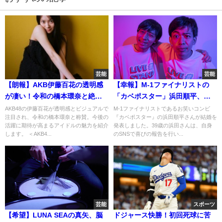
芸能
芸能
【朗報】AKB伊藤百花の透明感
【幸報】M-1ファイナリストの
が凄い！令和の橋本環奈と絶
「カベポスター」浜田順平、結
賛！
婚おめでとう！
AKB48の伊藤百花が透明感とビジュアルで
M-1ファイナリストであるお笑いコンビ
注目され、令和の橋本環奈と称賛。今後の
『カベポスター』の浜田順平さんが結婚を
活躍に期待が高まるアイドルの魅力を紹介
発表しました。39歳の浜田さんは、自身
します。 ＜AKB4...
のSNSで喜びの報告を行い...
芸能
スポーツ
【希望】LUNA SEAの真矢、脳
ドジャース快勝！初回死球に苦