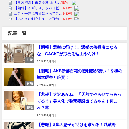
記事一覧
【朗報】選挙に行け！、選挙の傍観者になる
な！GACKTが戒める理由やんけ！
芸能
2026年2月2日
【朗報】AKB伊藤百花の透明感が凄い！令和の
橋本環奈と絶賛！
芸能
2026年2月2日
【悲報】大沢あかね、「天然でやらせてもらっ
てる？」美人化で整形疑惑出てるやん！何こ
れ？草
芸能
2026年2月2日
【悲報】8歳の息子が助けを求める！武蔵野