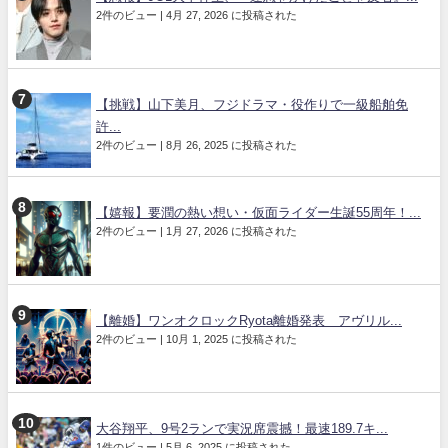
2件のビュー
|
4月 27, 2026 に投稿された
【挑戦】山下美月、フジドラマ・役作りで一級船舶免
許...
2件のビュー
|
8月 26, 2025 に投稿された
【嬉報】要潤の熱い想い・仮面ライダー生誕55周年！...
2件のビュー
|
1月 27, 2026 に投稿された
【離婚】ワンオクロックRyota離婚発表 アヴリル...
2件のビュー
|
10月 1, 2025 に投稿された
大谷翔平、9号2ランで実況席震撼！最速189.7キ...
1件のビュー
|
5月 6, 2025 に投稿された