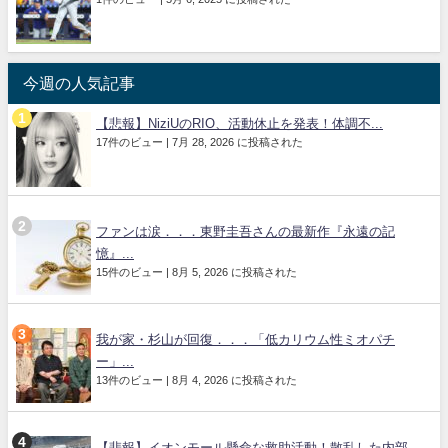
今週の人気記事
【悲報】NiziUのRIO、活動休止を発表！体調不...
17件のビュー
|
7月 28, 2026 に投稿された
ファンは涙．．．東野圭吾さんの最新作『永遠の記
憶』...
15件のビュー
|
8月 5, 2026 に投稿された
我が家・杉山が回復．．．「低カリウム性ミオパチ
ー」...
13件のビュー
|
8月 4, 2026 に投稿された
【悲報】イオンモール懸命な救助活動！散乱した内部