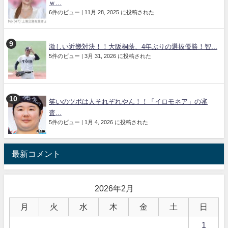
ｗ...
6件のビュー
|
11月 28, 2025 に投稿された
激しい近畿対決！！大阪桐蔭、4年ぶりの選抜優勝！智...
5件のビュー
|
3月 31, 2026 に投稿された
笑いのツボは人それぞれやん！！「イロモネア」の審
査...
5件のビュー
|
1月 4, 2026 に投稿された
最新コメント
2026年2月
月
火
水
木
金
土
日
1