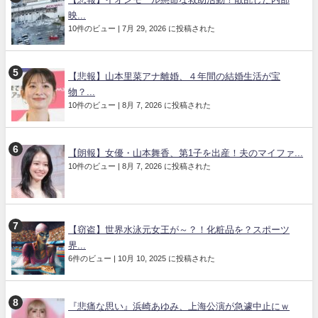
映...
10件のビュー
|
7月 29, 2026 に投稿された
【悲報】山本里菜アナ離婚、４年間の結婚生活が宝
物？...
10件のビュー
|
8月 7, 2026 に投稿された
【朗報】女優・山本舞香、第1子を出産！夫のマイファ...
10件のビュー
|
8月 7, 2026 に投稿された
【窃盗】世界水泳元女王が～？！化粧品を？スポーツ
界...
6件のビュー
|
10月 10, 2025 に投稿された
『悲痛な思い』浜崎あゆみ、上海公演が急遽中止にｗ