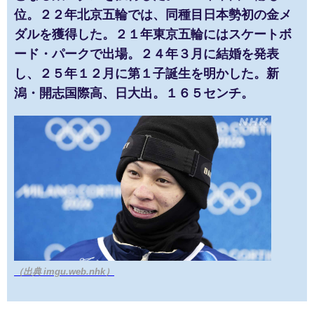
位。２２年北京五輪では、同種目日本勢初の金メ
ダルを獲得した。２１年東京五輪にはスケートボ
ード・パークで出場。２４年３月に結婚を発表
し、２５年１２月に第１子誕生を明かした。新
潟・開志国際高、日大出。１６５センチ。
（出典 imgu.web.nhk）