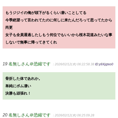
もうジジイの俺が頭下がるくらい凄いことしてる
今季絶望って言われてたのに何しに来たんだろって思ってたから
尚更
女子も全員通過したしもう何位でもいいから桜木花道みたいな事
しないで無事に帰ってきてくれ
19
名無しさん＠恐縮です
：2026/02/12(木) 06:22:58.38
ID:y9Xjgtxo0
骨折した体であれか。
単純にポム凄い
決勝も頑張れ！
20
名無しさん＠恐縮です
：2026/02/12(木) 06:25:09.28