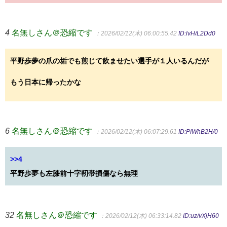
4
名無しさん＠恐縮です
：2026/02/12(木) 06:00:55.42
ID:lvH/L2Dd0
平野歩夢の爪の垢でも煎じて飲ませたい選手が１人いるんだが
もう日本に帰ったかな
6
名無しさん＠恐縮です
：2026/02/12(木) 06:07:29.61
ID:PIWhB2H/0
>>4
平野歩夢も左膝前十字靭帯損傷なら無理
32
名無しさん＠恐縮です
：2026/02/12(木) 06:33:14.82
ID:uz/vXjH60