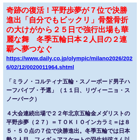
奇跡の復活！平野歩夢が７位で決勝
進出「自分でもビックリ」骨盤骨折
の大けがから２５日で強行出場も華
麗な舞 冬季五輪日本２人目の２連
覇へ夢つなぐ
https://www.daily.co.jp/olympic/milano2026/202
6/02/12/0020011964.shtml
「ミラノ・コルティナ五輪・スノーボード男子ハ
ーフパイプ・予選」（１１日、リヴィーニョ・ス
ノーパーク）
４大会連続出場で２２年北京五輪金メダリストの
平野歩夢（２７）＝ＴＯＫＩＯインカラミ＝は８
５・５０点の７位で決勝進出。冬季五輪では日本
勢２人目、フィギュアスケートの羽生結弦さん以