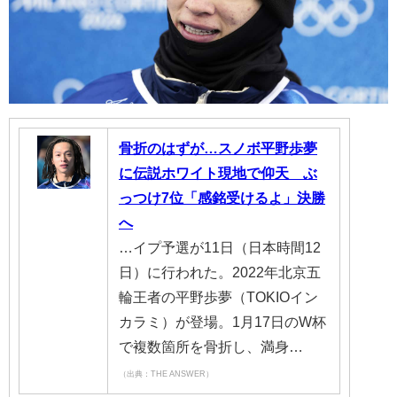
骨折のはずが…スノボ平野歩夢
に伝説ホワイト現地で仰天 ぶ
っつけ7位「感銘受けるよ」決勝
へ
…イプ予選が11日（日本時間12
日）に行われた。2022年北京五
輪王者の平野歩夢（TOKIOイン
カラミ）が登場。1月17日のW杯
で複数箇所を骨折し、満身…
（出典：THE ANSWER）