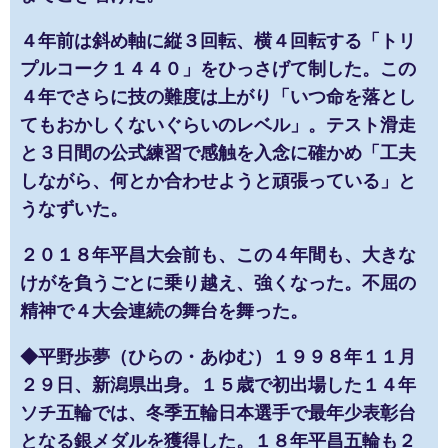
４年前は斜め軸に縦３回転、横４回転する「トリ
プルコーク１４４０」をひっさげて制した。この
４年でさらに技の難度は上がり「いつ命を落とし
てもおかしくないぐらいのレベル」。テスト滑走
と３日間の公式練習で感触を入念に確かめ「工夫
しながら、何とか合わせようと頑張っている」と
うなずいた。
２０１８年平昌大会前も、この４年間も、大きな
けがを負うごとに乗り越え、強くなった。不屈の
精神で４大会連続の舞台を舞った。
◆平野歩夢（ひらの・あゆむ）１９９８年１１月
２９日、新潟県出身。１５歳で初出場した１４年
ソチ五輪では、冬季五輪日本選手で最年少表彰台
となる銀メダルを獲得した。１８年平昌五輪も２