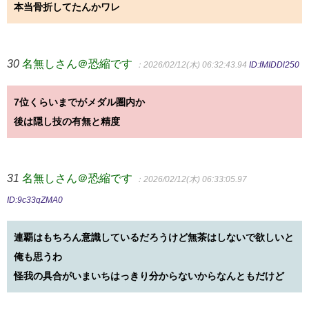
本当骨折してたんかワレ
30
名無しさん＠恐縮です
：2026/02/12(木) 06:32:43.94
ID:fMIDDl250
7位くらいまでがメダル圏内か
後は隠し技の有無と精度
31
名無しさん＠恐縮です
：2026/02/12(木) 06:33:05.97
ID:9c33qZMA0
連覇はもちろん意識しているだろうけど無茶はしないで欲しいと
俺も思うわ
怪我の具合がいまいちはっきり分からないからなんともだけど