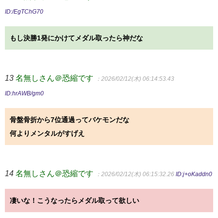
ID:/EgTChG70
もし決勝1発にかけてメダル取ったら神だな
13
名無しさん＠恐縮です
：2026/02/12(木) 06:14:53.43
ID:hrAWB/gm0
骨盤骨折から7位通過ってバケモンだな
何よりメンタルがすげえ
14
名無しさん＠恐縮です
：2026/02/12(木) 06:15:32.26
ID:j+oKaddn0
凄いな！こうなったらメダル取って欲しい