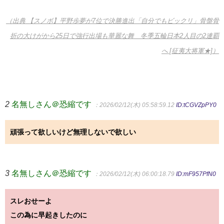
（出典 【スノボ】平野歩夢が7位で決勝進出「自分でもビックリ」骨盤骨
折の大けがから25日で強行出場も華麗な舞 冬季五輪日本2人目の2連覇
へ [征夷大将軍★]）
2
名無しさん＠恐縮です
：2026/02/12(木) 05:58:59.12
ID:tCGVZpPY0
頑張って欲しいけど無理しないで欲しい
3
名無しさん＠恐縮です
：2026/02/12(木) 06:00:18.79
ID:mF957PfN0
スレおせーよ
この為に早起きしたのに