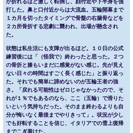
が折れるほど激しく転倒し、顔付近や下半身を強
打した。鼻と口付近からは大流血。五輪開幕まで
１カ月を切ったタイミングで骨盤の右腸骨などを
２カ所骨折する悲劇に襲われ、出場が懸念され
た。
状態は私生活にも支障が出るほど。１０日の公式
練習後には「（怪我で）終わったと思った。２つ
の骨折と膝もいまだに感覚がない感じ。先が見え
ない日々の時間はすごく長く感じた」と振り返っ
た。それでも簡単に諦めないのが五輪王者の強
さ。「戻れる可能性はゼロじゃなかったので、そ
れが１％でもあるのなら、ここ（五輪）で滑りた
いという気持ちだった。そのまま終わるよりも自
分が悔いなく最後までやりきって」。状況が少し
でも好転することを信じ、イタリアでの雪上復帰
までこぎ着けた。