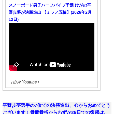
スノーボード男子ハーフパイプ予選 けがの平
野歩夢が決勝進出 【ミラノ五輪】(2026年2月
12日)
（出典 Youtube）
平野歩夢選手の7位での決勝進出、心からおめでとう
ございます！骨盤骨折からわずか25日での復帰は、