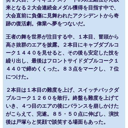
来となる２大会連続金メダル獲得を目指す中で、
大会直前に負傷に見舞われたアクシデントから奇
跡の復活劇。偉業へ夢をつないだ。
王者の舞を世界が注目する中、１本目、冒頭から
高さ抜群のエアを披露。２本目にキャブダブルコ
ーク１４４０を見せると、その後も安定した技を
繰り出し、最後はフロントサイドダブルコーク１
４４０で締めくくった。８３点をマークし、７位
につけた。
２本目は１本目の難度を上げ、スイッチバックダ
ブルコーク１２６０を敢行。終盤も難度を上げて
いき、４つ目のエアの後にバランスを崩しかけた
がこらえて、完遂。８５・５０点に伸ばし、演技
後は戸塚らと笑顔で談笑する場面もあった。