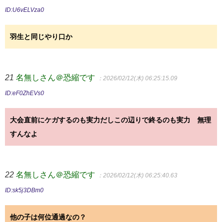
ID:U6vELVza0
羽生と同じやり口か
21
名無しさん＠恐縮です
：2026/02/12(木) 06:25:15.09
ID:eF0ZhEVs0
大会直前にケガするのも実力だしこの辺りで終るのも実力 無理
すんなよ
22
名無しさん＠恐縮です
：2026/02/12(木) 06:25:40.63
ID:sk5j3DBm0
他の子は何位通過なの？