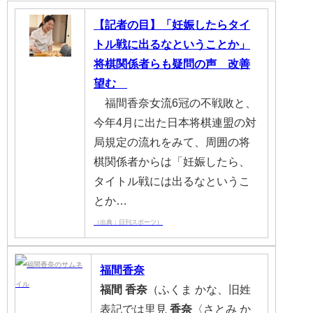
【記者の目】「妊娠したらタイ
トル戦に出るなということか」
将棋関係者らも疑問の声 改善
望む
福間香奈女流6冠の不戦敗と、
今年4月に出た日本将棋連盟の対
局規定の流れをみて、周囲の将
棋関係者からは「妊娠したら、
タイトル戦には出るなというこ
とか…
（出典：日刊スポーツ）
福間
香奈
福間
香奈
（ふくま かな、旧姓
表記では里見
香奈
〈さとみ か