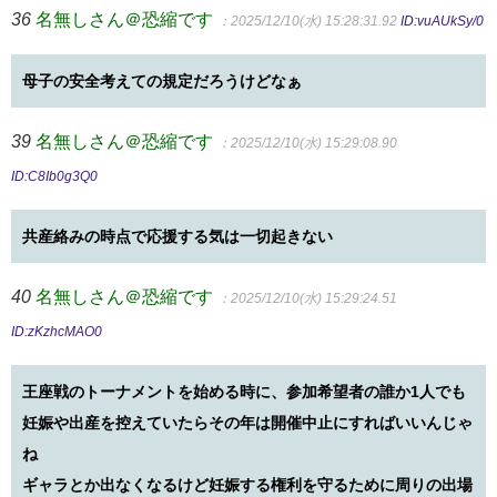
36
名無しさん＠恐縮です
：2025/12/10(水) 15:28:31.92
ID:vuAUkSy/0
母子の安全考えての規定だろうけどなぁ
39
名無しさん＠恐縮です
：2025/12/10(水) 15:29:08.90
ID:C8Ib0g3Q0
共産絡みの時点で応援する気は一切起きない
40
名無しさん＠恐縮です
：2025/12/10(水) 15:29:24.51
ID:zKzhcMAO0
王座戦のトーナメントを始める時に、参加希望者の誰か1人でも
妊娠や出産を控えていたらその年は開催中止にすればいいんじゃ
ね
ギャラとか出なくなるけど妊娠する権利を守るために周りの出場