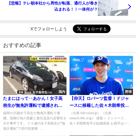
【悲報】テレ朝本社から男性が転落、通行人が巻き
込まれる！！一体何が？
Xでフォローしよう
おすすめの記事
国内
野球
たまにはって‥あかん！女子高
【仰天】ロバーツ監督！ドジャ
校生が無免許運転で逮捕された
ースに移籍した佐々木朗希投
ｗｗｗ福岡
手、結婚 ！！
福岡の15歳女子高生が無免許運転で逮
（出典 full-count.jp） （出典
捕。危険行為の啓蒙と責任追及の必要性を
www3.nhk.or.jp） 速報＞ ドジャース、
示す事件です。 １５歳の女子高校生が"無
佐々木朗希投手が結婚発表 お相手は一...
免許運転"で現行犯逮捕 ...