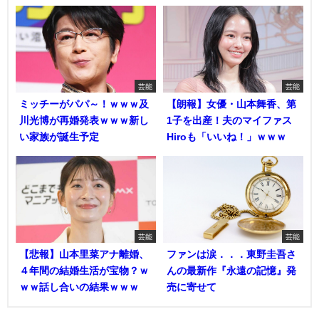
芸能
芸能
ミッチーがパパ～！ｗｗｗ及
【朗報】女優・山本舞香、第
川光博が再婚発表ｗｗｗ新し
1子を出産！夫のマイファス
い家族が誕生予定
Hiroも「いいね！」ｗｗｗ
芸能
芸能
【悲報】山本里菜アナ離婚、
ファンは涙．．．東野圭吾さ
４年間の結婚生活が宝物？ｗ
んの最新作『永遠の記憶』発
ｗｗ話し合いの結果ｗｗｗ
売に寄せて