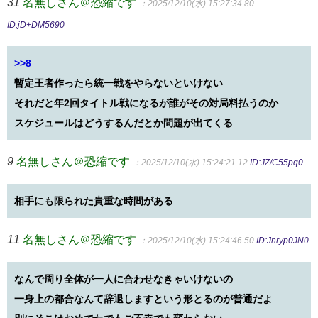
31
名無しさん＠恐縮です
：2025/12/10(水) 15:27:34.80
ID:jD+DM5690
>>8
暫定王者作ったら統一戦をやらないといけない
それだと年2回タイトル戦になるが誰がその対局料払うのか
スケジュールはどうするんだとか問題が出てくる
9
名無しさん＠恐縮です
：2025/12/10(水) 15:24:21.12
ID:JZ/C55pq0
相手にも限られた貴重な時間がある
11
名無しさん＠恐縮です
：2025/12/10(水) 15:24:46.50
ID:Jnryp0JN0
なんで周り全体が一人に合わせなきゃいけないの
一身上の都合なんて辞退しますという形とるのが普通だよ