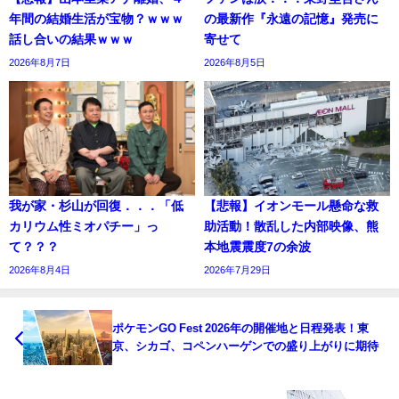
年間の結婚生活が宝物？ｗｗｗ
の最新作『永遠の記憶』発売に
話し合いの結果ｗｗｗ
寄せて
2026年8月7日
2026年8月5日
我が家・杉山が回復．．．「低
【悲報】イオンモール懸命な救
カリウム性ミオパチー」っ
助活動！散乱した内部映像、熊
て？？？
本地震震度7の余波
2026年8月4日
2026年7月29日
ポケモンGO Fest 2026年の開催地と日程発表！東
京、シカゴ、コペンハーゲンでの盛り上がりに期待