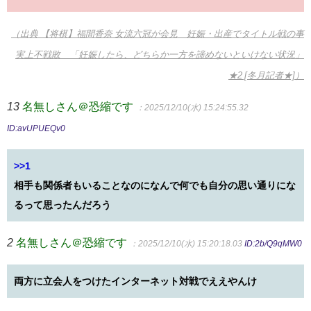
（出典 【将棋】福間香奈 女流六冠が会見 妊娠・出産でタイトル戦の事
実上不戦敗 「妊娠したら、どちらか一方を諦めないといけない状況」
★2 [冬月記者★]）
13
名無しさん＠恐縮です
：2025/12/10(水) 15:24:55.32
ID:avUPUEQv0
>>1
相手も関係者もいることなのになんで何でも自分の思い通りにな
るって思ったんだろう
2
名無しさん＠恐縮です
：2025/12/10(水) 15:20:18.03
ID:2b/Q9qMW0
両方に立会人をつけたインターネット対戦でええやんけ