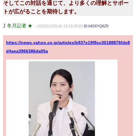
そしてこの対話を通じて、より多くの理解とサポー
トが広がることを期待します。
1
冬月記者 ★
：2025/12/10(水) 15:19:29.85
ID:h826YQ6Z9
https://news.yahoo.co.jp/articles/b937e19f8cc30188876fde8
d4aea3966386da05a