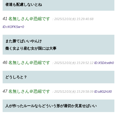
者達も配慮しないとね
41
名無しさん＠恐縮です
：2025/12/10(水) 15:29:40.68
ID:rXOFKSw+0
また勝てばいいやんけ
働く女より産む女が国には大事
46
名無しさん＠恐縮です
：2025/12/10(水) 15:29:52.12
ID:X5D/cvdh0
どうしろと？
47
名無しさん＠恐縮です
：2025/12/10(水) 15:29:58.09
ID:ufiG2rUl0
人が作ったルールならどういう形が適切か見直せばいい