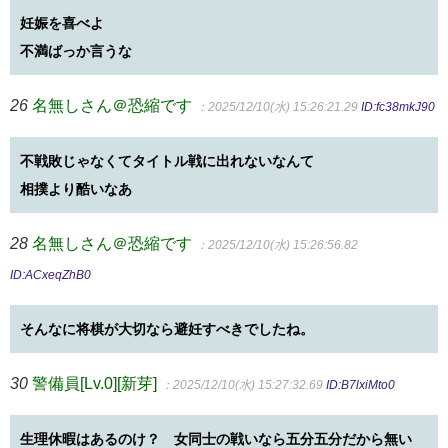
妊娠を喜べよ
不満ばっか言うな
26
名無しさん＠恐縮です
：2025/12/10(水) 15:26:21.29
ID:fc38mkJ90
不戦敗じゃなくてタイトル戦に出れないなんて
相撲より酷いなあ
28
名無しさん＠恐縮です
：2025/12/10(水) 15:26:56.82
ID:ACxeqZhB0
そんなに将棋が大切なら避妊すべきでしたね。
30
警備員[Lv.0][新芽]
：2025/12/10(水) 15:27:32.69
ID:B7lxiMto0
生理休暇はあるのけ？ 女同士の戦いなら五分五分だから無い