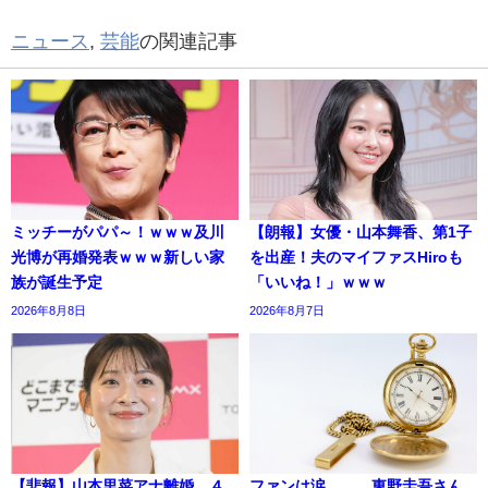
ニュース
,
芸能
の関連記事
ミッチーがパパ～！ｗｗｗ及川
【朗報】女優・山本舞香、第1子
光博が再婚発表ｗｗｗ新しい家
を出産！夫のマイファスHiroも
族が誕生予定
「いいね！」ｗｗｗ
2026年8月8日
2026年8月7日
【悲報】山本里菜アナ離婚、４
ファンは涙．．．東野圭吾さん