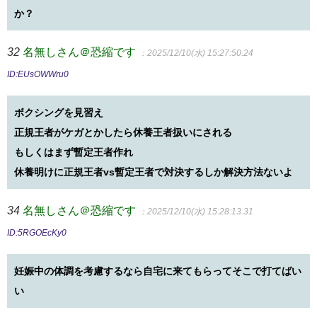
か？
32
名無しさん＠恐縮です
：2025/12/10(水) 15:27:50.24
ID:EUsOWWru0
ボクシングを見習え
正規王者がケガとかしたら休養王者扱いにされる
もしくはまず暫定王者作れ
休養明けに正規王者vs暫定王者で対決するしか解決方法ないよ
34
名無しさん＠恐縮です
：2025/12/10(水) 15:28:13.31
ID:5RGOEcKy0
妊娠中の体調を考慮するなら自宅に来てもらってそこで打てばい
い