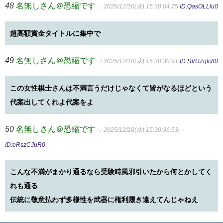
48
名無しさん＠恐縮です
：2025/12/10(水) 15:30:04.75
ID:QasOLLlu0
超高額賞金タイトルに集中で
49
名無しさん＠恐縮です
：2025/12/10(水) 15:30:30.91
ID:SVUZgIc80
この女性棋士さんは不満言うだけじゃなくて皆がなるほどという
代案出してくれよ代案をよ
50
名無しさん＠恐縮です
：2025/12/10(水) 15:30:36.53
ID:eRszCJuR0
こんな不満がまかり通るなら受験時風邪引いたから何とかしてく
れも通る
伝統に敬意払わず多様性を武器に権利履き違えてんじゃねえ