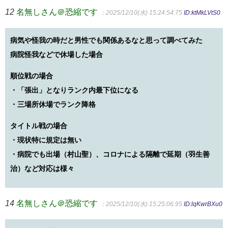
12
名無しさん＠恐縮です
：2025/12/10(水) 15:24:54.75
ID:ktMkLVtS0
病気や怪我の時だと男性でも関係あるなと思って調べてみた
病院怪我などで休場した場合
順位戦の場合
・「張出」となりランク内最下位になる
・三場所休場でランク降格
タイトル戦の場合
・現状特に規定は無い
・病院でも出場（村山聖）、コロナによる隔離で延期（羽生善
治）など対応は様々
14
名無しさん＠恐縮です
：2025/12/10(水) 15:25:06.95
ID:lqKwrBXu0