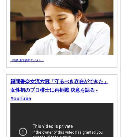
（出典 東京新聞デジタル）
福間香奈女流六冠「守るべき存在ができた」
女性初のプロ棋士に再挑戦 決意を語る -
YouTube