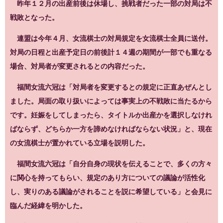
昨年１２月の出産前後は休場し、挑戦者だった一部の対局は不
戦敗となった。
連盟は今年４月、女流棋士の対局規定を女流棋士全員に送付。
対局の日程と出産予定日の前後計１４週の期間が一部でも重なる
場合、対局者が変更されるとの内容だった。
福間女流六冠は「対局者を変更するとの規定に正直あぜんとし
ました。局面の取り扱いによっては事実上の不戦敗に当たるから
です。妊娠をしてしまったら、タイトルか出産かを選択しなけれ
ばならず、どちらか一方を諦めなければならない状況」と、現在
の女流棋士が置かれている立場を説明した。
福間女流六冠は「自分自身の現状を伝えることで、多くの方々
に関心を持ってもらい、規定のあり方についての議論が活性化
し、実りのある議論がされることを説に希望している」と会見に
臨んだ経緯を明かした。