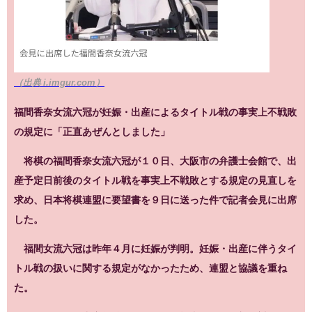
（出典 i.imgur.com）
福間香奈女流六冠が妊娠・出産によるタイトル戦の事実上不戦敗
の規定に「正直あぜんとしました」
将棋の福間香奈女流六冠が１０日、大阪市の弁護士会館で、出
産予定日前後のタイトル戦を事実上不戦敗とする規定の見直しを
求め、日本将棋連盟に要望書を９日に送った件で記者会見に出席
した。
福間女流六冠は昨年４月に妊娠が判明。妊娠・出産に伴うタイ
トル戦の扱いに関する規定がなかったため、連盟と協議を重ね
た。