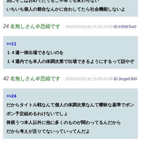
別にそこはおめでたでもご不幸でも変わらない
いちいち個人の都合なんかに合わしてたら社会機能しないよ
24
名無しさん＠恐縮です
：2025/12/10(水) 15:26:14.00
ID:/rXN6Tux0
>>11
１４週一律出場できないのを
１４週内でも本人の体調次第で出場できるようにするって話やぞ
42
名無しさん＠恐縮です
：2025/12/10(水) 15:29:43.98
ID:Jnryp0JN0
>>24
だからタイトル戦なんて個人の体調次第なんて曖昧な基準でポン
ポン予定組めるわけないでしょ
将棋うつ本人以外に他に多くのものが関わってるんだから
だから考えが足りてないっていってんだよ