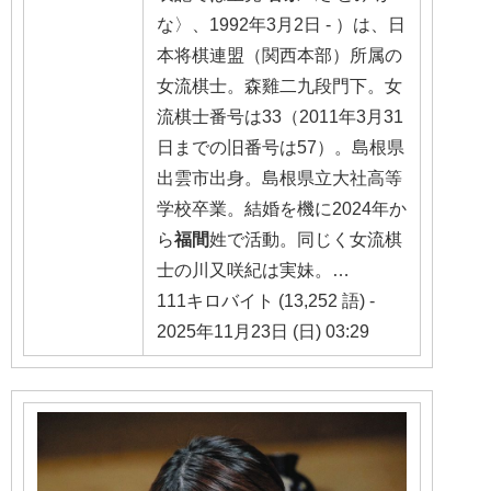
な〉、1992年3月2日 - ）は、日
本将棋連盟（関西本部）所属の
女流棋士。森雞二九段門下。女
流棋士番号は33（2011年3月31
日までの旧番号は57）。島根県
出雲市出身。島根県立大社高等
学校卒業。結婚を機に2024年か
ら
福間
姓で活動。同じく女流棋
士の川又咲紀は実妹。…
111キロバイト (13,252 語) -
2025年11月23日 (日) 03:29