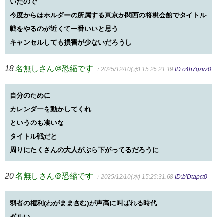
いたので
今度からはホルダーの所属する東京か関西の将棋会館でタイトル
戦をやるのが近くて一番いいと思う
キャンセルしても損害が少ないだろうし
18
名無しさん＠恐縮です
：2025/12/10(水) 15:25:21.19
ID:o4h7gxvz0
自分のために
カレンダーを動かしてくれ
というのも凄いな
タイトル戦だと
周りにたくさんの大人がぶら下がってるだろうに
20
名無しさん＠恐縮です
：2025/12/10(水) 15:25:31.68
ID:biDtapct0
弱者の権利(わがまま含む)が声高に叫ばれる時代
ダルい