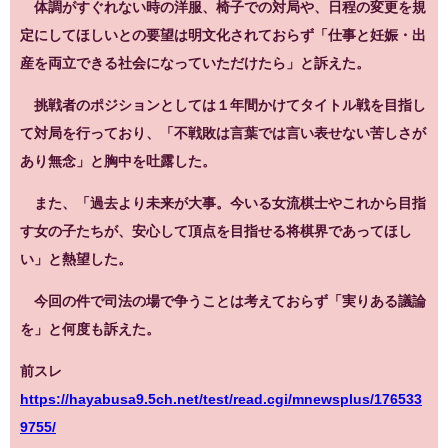
体調がすぐれない時の洋服、椅子での対局や、日程の変更を規
定にしてほしいとの要望は明文化されておらず「仕事と妊娠・出
産を両立できる社会になっていただけたら」と訴えた。
挑戦者のポジションとしては１年間かけてタイトル戦を目指し
て対局を行っており、「不戦敗は言葉では言い表せない苦しさが
あり無念」と胸中を吐露した。
また、「過去より未来が大事。今いる女流棋士やこれから目指
す女の子たちが、安心して頂点を目指せる将棋界であってほし
い」と熱望した。
今回の件で司法の場で争うことは考えておらず「実りある議論
を」と何度も訴えた。
前スレ
https://hayabusa9.5ch.net/test/read.cgi/mnewsplus/176533
9755/