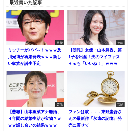
最近書いた記事
芸能
芸能
ミッチーがパパ～！ｗｗｗ及
【朗報】女優・山本舞香、第
川光博が再婚発表ｗｗｗ新し
1子を出産！夫のマイファス
い家族が誕生予定
Hiroも「いいね！」ｗｗｗ
芸能
芸能
【悲報】山本里菜アナ離婚、
ファンは涙．．．東野圭吾さ
４年間の結婚生活が宝物？ｗ
んの最新作『永遠の記憶』発
ｗｗ話し合いの結果ｗｗｗ
売に寄せて