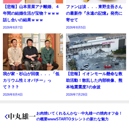
【悲報】山本里菜アナ離婚、４
ファンは涙．．．東野圭吾さん
年間の結婚生活が宝物？ｗｗｗ
の最新作『永遠の記憶』発売に
話し合いの結果ｗｗｗ
寄せて
2026年8月7日
2026年8月5日
我が家・杉山が回復．．．「低
【悲報】イオンモール懸命な救
カリウム性ミオパチー」っ
助活動！散乱した内部映像、熊
て？？？
本地震震度7の余波
2026年8月4日
2026年7月29日
お肉焼いてくれるんかな‥中丸雄一の焼肉オフ会！
の概要wwwSTARTOタレントの新たな魅力