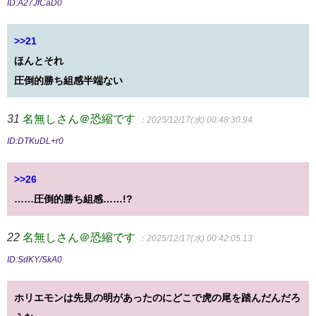
ID:A27JfCaD0
>>21
ほんとそれ
圧倒的勝ち組感半端ない
31
名無しさん＠恐縮です
：2025/12/17(水) 00:48:30.94
ID:DTKuDL+r0
>>26
……圧倒的勝ち組感……!?
22
名無しさん＠恐縮です
：2025/12/17(水) 00:42:05.13
ID:SdKY/SkA0
ホリエモンは先見の明があったのにどこで虎の尾を踏んだんだろ