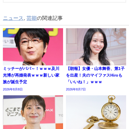
ニュース
,
芸能
の関連記事
ミッチーがパパ～！ｗｗｗ及川
【朗報】女優・山本舞香、第1子
光博が再婚発表ｗｗｗ新しい家
を出産！夫のマイファスHiroも
族が誕生予定
「いいね！」ｗｗｗ
2026年8月8日
2026年8月7日