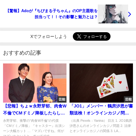
【驚報】Adoが『ちびまる子ちゃん』のOP主題歌を
担当って！！その影響と魅力とは？
Xでフォローしよう
おすすめの記事
芸能
芸能
【悲報】ちょｗ永野芽郁、肉食W
「JO1」メンバー・鶴房汐恩が書
不倫でCMドミノ降板したらしい
類送検！オンラインカジノ問題
～大きな代償
とエンタメ界への影響
永野芽郁、衝撃の“肉食W不倫”の代償
（出典 Pexels：Yanina） 目次 1. JO1鶴房
「CMドミノ降板」『キャスター』出演シ
汐恩さんのオンラインカジノ問題 2. 法律
ーン大幅カット …「マズいですね。何が
とオンラインカジノの関係 3. LA...
マズいかというと、すべてです...