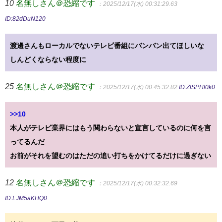
10
名無しさん＠恐縮です
：2025/12/17(水) 00:31:29.63
ID:82dDuN120
渡邊さんもローカルでないテレビ番組にバンバン出てほしいな
しんどくならない程度に
25
名無しさん＠恐縮です
：2025/12/17(水) 00:45:32.82
ID:ZlSPHl0k0
>>10
本人がテレビ業界にはもう関わらないと宣言しているのに何を言
ってるんだ
お前がそれを望むのはただの追い打ちをかけてるだけに過ぎない
12
名無しさん＠恐縮です
：2025/12/17(水) 00:32:32.69
ID:LJM5aKHQ0