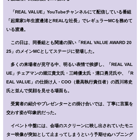
「REAL VALUE」YouTubeチャンネルにて配信している番組
「起業家1年生渡邊渚とREALな社長」でレギュラーMCを務めて
いる渡邊。
この日は、同番組とも関連の深い「REAL VALUE AWARD 20
25」のメインMCとしてステージに登場した。
多くの来場者が見守る中、明るい表情で挨拶し、「REAL VAL
UE」チェアマンの堀江貴文氏・三崎優太氏・溝口勇児氏や、「R
EAL VALUE」の仕掛け人・COO（最高執行責任者）の西川将史
氏と並んで笑顔を見せる場面も。
受賞者の紹介やプレゼンターとの掛け合いでは、丁寧に言葉を
交わす姿が印象的だった。
イベント中盤には、会場のスクリーンに映し出されていたモニ
ター映像が突如として止まってしまうという予期せぬハプニング