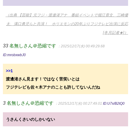
（出典 【芸能】元フジ・渡邊渚アナ 番組イベントで堀江貴文、三崎優
太、溝口勇児らと共演！ ホリエモンの20年ぶりフジテレビ出演に反応
[冬月記者★]）
33
名無しさん＠恐縮です
：2025/12/17(水) 00:49:29.68
ID:mrobxwbJ0
>>1
渡邊渚さん見ます！ではなく苦笑いとは
フジテレビも佐々木アナのことも許してないんだね
3
名無しさん＠恐縮です
：2025/12/17(水) 00:27:49.01
ID:U7x/B2tQ0
うさんくさいのしかいない