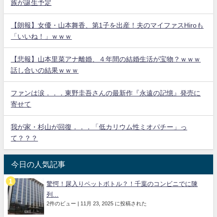
族が誕生予定
【朗報】女優・山本舞香、第1子を出産！夫のマイファスHiroも
「いいね！」ｗｗｗ
【悲報】山本里菜アナ離婚、４年間の結婚生活が宝物？ｗｗｗ
話し合いの結果ｗｗｗ
ファンは涙．．．東野圭吾さんの最新作『永遠の記憶』発売に
寄せて
我が家・杉山が回復．．．「低カリウム性ミオパチー」っ
て？？？
今日の人気記事
驚愕！尿入りペットボトル？！千葉のコンビニでに陳
列...
2件のビュー
|
11月 23, 2025 に投稿された