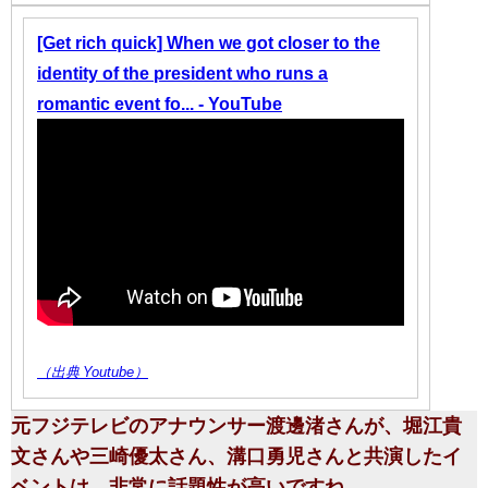
[Get rich quick] When we got closer to the
identity of the president who runs a
romantic event fo... - YouTube
（出典 Youtube）
元フジテレビのアナウンサー渡邊渚さんが、堀江貴
文さんや三崎優太さん、溝口勇児さんと共演したイ
ベントは、非常に話題性が高いですね。