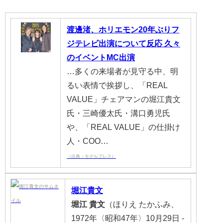
渡邊渚、ホリエモン20年ぶりフ
ジテレビ出演について反応 久々
のイベントMC出演
…多くの来場者が見守る中、明
るい表情で挨拶し、「REAL
VALUE」チェアマンの堀江貴文
氏・三崎優太氏・溝口勇児氏
や、「REAL VALUE」の仕掛け
人・COO…
（出典：モデルプレス）
堀江
貴文
堀江
貴文
（ほりえ たかふみ、
1972年〈昭和47年〉10月29日 -