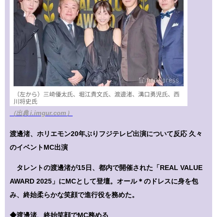
（出典 i.imgur.com）
渡邊渚、ホリエモン20年ぶりフジテレビ出演について反応 久々
のイベントMC出演
タレントの渡邊渚が15日、都内で開催された「REAL VALUE
AWARD 2025」にMCとして登壇。オール＊のドレスに身を包
み、終始柔らかな笑顔で進行役を務めた。
◆渡邊渚、終始笑顔でMC務める