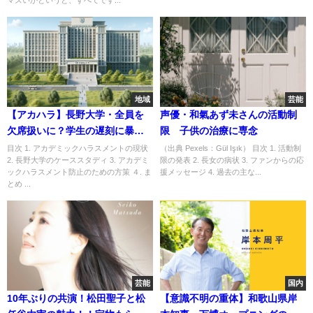
地域
芸能
【アカハラ】長野大学・全員を
声優・和氣あず未さんの活動制
欠席扱いに？学生の遅刻に暴
限 子供の治療に専念
言、一体何があった？？
目次 1. アカデミックハラスメントの現状
（出典 Pexels：Gül Işık） 目次 1. 活動制
2. 長野大学のケーススタディ 3. アカデミ
限の発表 2. 長女の病状 3. ファンからの応
ックハラスメント防止のための方策 ４. ま
援メッセージ 4. 過去の主な...
とめ ...
芸能
国内
10年ぶりの共演！松田聖子と松
【意識不明の重体】和歌山県岸