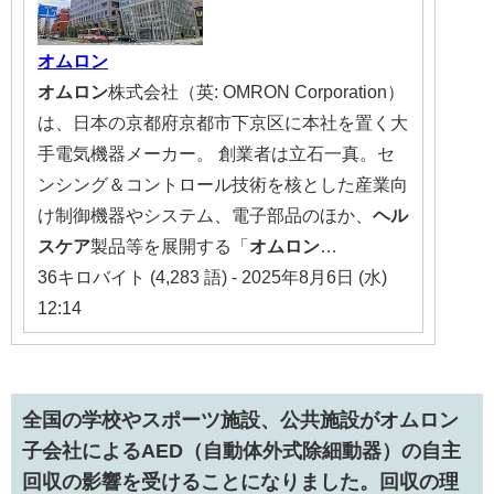
オム
ロン
オム
ロン
株式会社（英: OMRON Corporation）
は、日本の京都府京都市下京区に本社を置く大
手電気機器メーカー。 創業者は立石一真。セ
ンシング＆コントロール技術を核とした産業向
け制御機器やシステム、電子部品のほか、
ヘル
スケア
製品等を展開する「
オム
ロン
…
36キロバイト (4,283 語) - 2025年8月6日 (水)
12:14
全国の学校やスポーツ施設、公共施設がオムロン
子会社によるAED（自動体外式除細動器）の自主
回収の影響を受けることになりました。回収の理