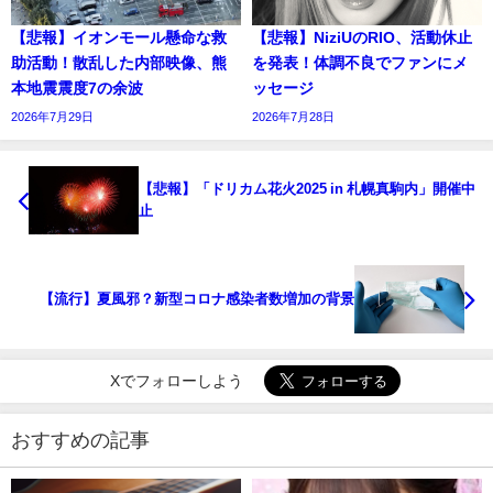
【悲報】イオンモール懸命な救
【悲報】NiziUのRIO、活動休止
助活動！散乱した内部映像、熊
を発表！体調不良でファンにメ
本地震震度7の余波
ッセージ
2026年7月29日
2026年7月28日
【悲報】「ドリカム花火2025 in 札幌真駒内」開催中
止
【流行】夏風邪？新型コロナ感染者数増加の背景
Xでフォローしよう
おすすめの記事