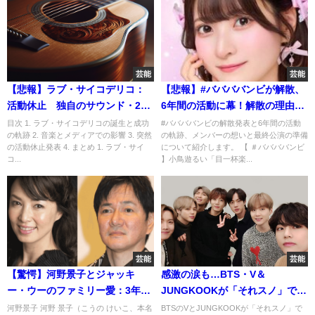
芸能
芸能
【悲報】ラブ・サイコデリコ：
【悲報】#ババババンビが解散、
活動休止 独自のサウンド・25
6年間の活動に幕！解散の理由と
周年アニバーサリー
メンバーの想い
目次 1. ラブ・サイコデリコの誕生と成功
#ババババンビの解散発表と6年間の活動
の軌跡 2. 音楽とメディアでの影響 3. 突然
の軌跡、メンバーの想いと最終公演の準備
の活動休止発表 4. まとめ 1. ラブ・サイ
について紹介します。 【 ＃ババババンビ
コ...
】小鳥遊るい「目一杯楽...
芸能
芸能
【驚愕】河野景子とジャッキ
感激の涙も…BTS・V＆
ー・ウーのファミリー愛：3年以
JUNGKOOKが「それスノ」で
上の同居生活の真相
SnowManと共演！新曲の魅力を
河野景子 河野 景子（こうの けいこ、本名
BTSのVとJUNGKOOKが「それスノ」で