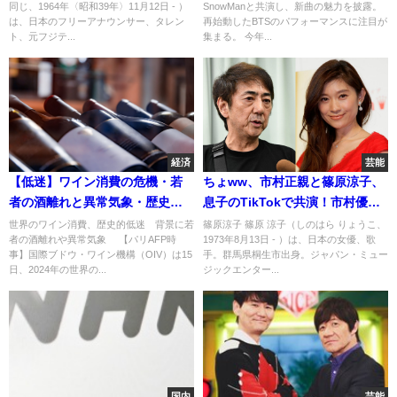
同じ、1964年〈昭和39年〉11月12日 - ）
SnowManと共演し、新曲の魅力を披露。
徹底分析
は、日本のフリーアナウンサー、タレン
再始動したBTSのパフォーマンスに注目が
ト、元フジテ...
集まる。 今年...
経済
芸能
【低迷】ワイン消費の危機・若
ちょww、市村正親と篠原涼子、
者の酒離れと異常気象・歴史的
息子のTikTokで共演！市村優汰
低迷に見るワイン業界の未来
への愛炸裂？
世界のワイン消費、歴史的低迷 背景に若
篠原涼子 篠原 涼子（しのはら りょうこ、
者の酒離れや異常気象 【パリAFP時
1973年8月13日 - ）は、日本の女優、歌
事】国際ブドウ・ワイン機構（OIV）は15
手。群馬県桐生市出身。ジャパン・ミュー
日、2024年の世界の...
ジックエンター...
国内
芸能