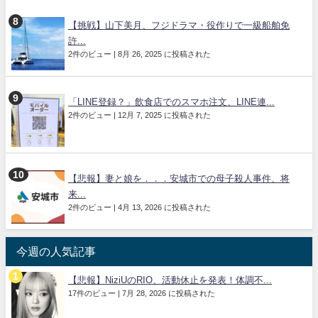
【挑戦】山下美月、フジドラマ・役作りで一級船舶免
許...
2件のビュー
|
8月 26, 2025 に投稿された
「LINE登録？」飲食店でのスマホ注文、LINE連...
2件のビュー
|
12月 7, 2025 に投稿された
【悲報】妻と娘を．．．安城市での母子殺人事件、将
来...
2件のビュー
|
4月 13, 2026 に投稿された
今週の人気記事
【悲報】NiziUのRIO、活動休止を発表！体調不...
17件のビュー
|
7月 28, 2026 に投稿された