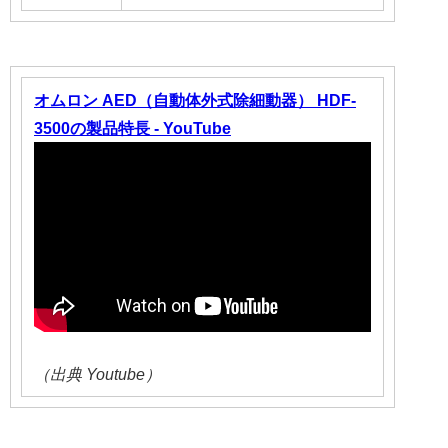
オムロン AED（自動体外式除細動器） HDF-
3500の製品特長 - YouTube
（出典 Youtube）