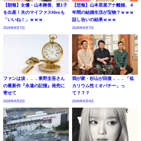
【朗報】女優・山本舞香、第1子
【悲報】山本里菜アナ離婚、４
を出産！夫のマイファスHiroも
年間の結婚生活が宝物？ｗｗｗ
「いいね！」ｗｗｗ
話し合いの結果ｗｗｗ
2026年8月7日
2026年8月7日
ファンは涙．．．東野圭吾さん
我が家・杉山が回復．．．「低
の最新作『永遠の記憶』発売に
カリウム性ミオパチー」っ
寄せて
て？？？
2026年8月5日
2026年8月4日