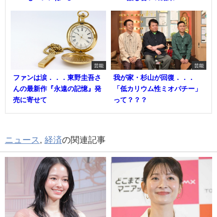
芸能
芸能
ファンは涙．．．東野圭吾さ
我が家・杉山が回復．．．
んの最新作『永遠の記憶』発
「低カリウム性ミオパチー」
売に寄せて
って？？？
ニュース
,
経済
の関連記事