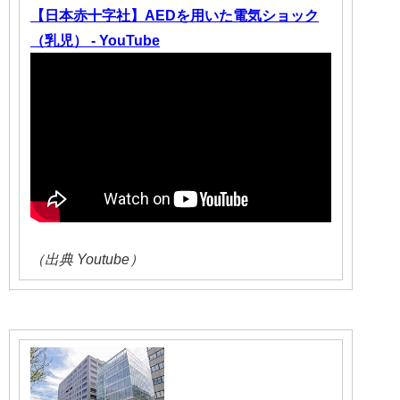
【日本赤十字社】AEDを用いた電気ショック
（乳児） - YouTube
（出典 Youtube）