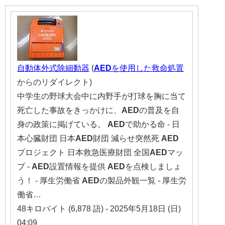
自動体外式除細動器
(
AED
を使用した救命処置
からのリダイレクト)
中学生の野球大会中に内野手が打球を胸に当て
死亡した事故をきっかけに、
AED
の普及を自
身の政策に掲げている。
AED
で助かる命 - 日
本心臓財団 日本
AED
財団 減らせ突然死
AED
プロジェクト 日本救急医療財団 全国
AED
マッ
プ -
AED
設置情報を提供
AED
を点検しましょ
う！ - 厚生労働省
AED
の製品外観一覧 - 厚生労
働省…
48キロバイト (6,878 語) - 2025年5月18日 (日)
04:09