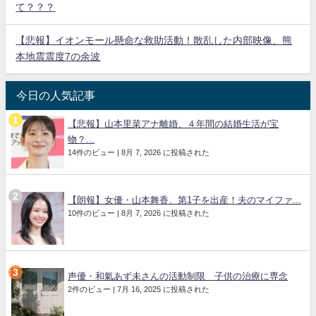
て？？？
【悲報】イオンモール懸命な救助活動！散乱した内部映像、熊
本地震震度7の余波
今日の人気記事
【悲報】山本里菜アナ離婚、４年間の結婚生活が宝
物？...
14件のビュー
|
8月 7, 2026 に投稿された
【朗報】女優・山本舞香、第1子を出産！夫のマイファ...
10件のビュー
|
8月 7, 2026 に投稿された
声優・和氣あず未さんの活動制限 子供の治療に専念
2件のビュー
|
7月 16, 2025 に投稿された