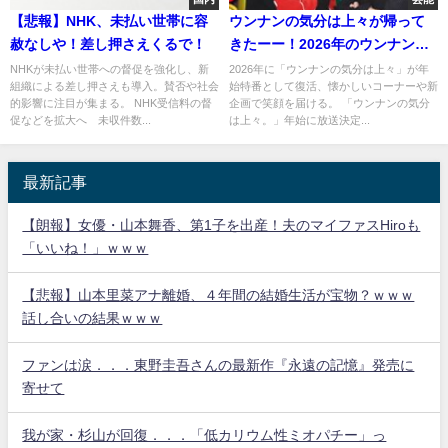
【悲報】NHK、未払い世帯に容
ウンナンの気分は上々が帰って
赦なしや！差し押さえくるで！
きたーー！2026年のウンナン年
始特番
NHKが未払い世帯への督促を強化し、新
2026年に「ウンナンの気分は上々」が年
組織による差し押さえも導入。賛否や社会
始特番として復活、懐かしいコーナーや新
的影響に注目が集まる。 NHK受信料の督
企画で笑顔を届ける。 「ウンナンの気分
促などを拡大へ 未収件数...
は上々。」年始に放送決定...
最新記事
【朗報】女優・山本舞香、第1子を出産！夫のマイファスHiroも
「いいね！」ｗｗｗ
【悲報】山本里菜アナ離婚、４年間の結婚生活が宝物？ｗｗｗ
話し合いの結果ｗｗｗ
ファンは涙．．．東野圭吾さんの最新作『永遠の記憶』発売に
寄せて
我が家・杉山が回復．．．「低カリウム性ミオパチー」っ