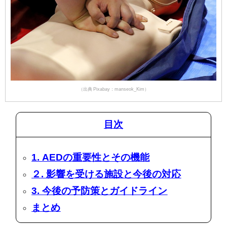
（出典 Pixabay：manseok_Kim）
目次
1. AEDの重要性とその機能
２. 影響を受ける施設と今後の対応
3. 今後の予防策とガイドライン
まとめ