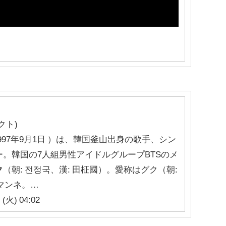
クト)
 1997年9月1日 ）は、韓国釜山出身の歌手、シン
。韓国の7人組男性アイドルグループBTSのメ
ク
（朝: 전정국、漢: 田柾國）。愛称はグク（朝:
マンネ。…
(火) 04:02