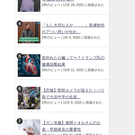
2件のビュー
|
11月 29, 2025 に投稿された
『もし大切な人が．．．』長瀬智也
のアツい思いが伝わ...
2件のビュー
|
3月 8, 2026 に投稿された
並外れた心臓って〜？トランプ氏の
健康診断結果
2件のビュー
|
10月 11, 2025 に投稿された
【悲報】防犯カメラが捉えた！バリ
島で大谷中学の生徒...
2件のビュー
|
12月 9, 2025 に投稿された
【ガン克服】風間トオルさんの公
表・早期発見の重要性