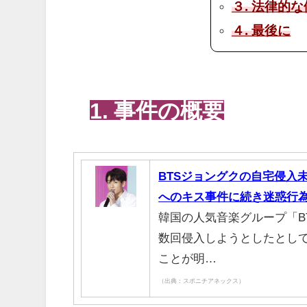
３. 法律的
４. 最後に
1. 事件の概要
BTSジョングクの自宅侵入未
へのキス事件に続き迷惑行
韓国の人気音楽グループ「BT
数回侵入しようとしたとし
ことが明…
（出典：スポニチアネックス）