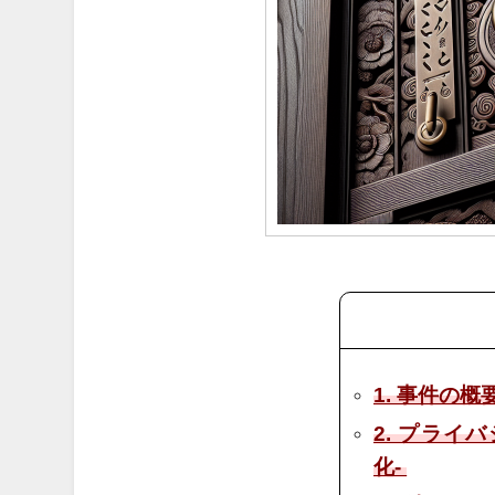
1. 事件の概
2. プライ
化-