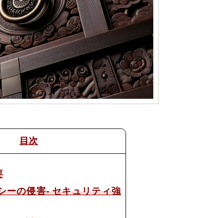
目次
要
バシーの侵害- セキュリティ強