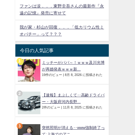
ファンは涙．．．東野圭吾さんの最新作『永
遠の記憶』発売に寄せて
我が家・杉山が回復．．．「低カリウム性ミ
オパチー」って？？？
今日の人気記事
ミッチーがパパ～！ｗｗｗ及川光博
が再婚発表ｗｗｗ新...
19件のビュー
|
8月 8, 2026 に投稿された
【速報】まぶしくて‥高齢ドライバ
ー・大阪府河内長野...
2件のビュー
|
11月 8, 2025 に投稿された
突然照明が消える‥www強制終了っ
て:上海でのアニ...