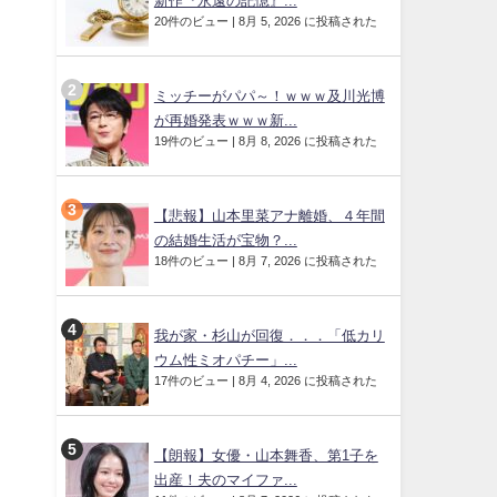
新作『永遠の記憶』...
20件のビュー
|
8月 5, 2026 に投稿された
ミッチーがパパ～！ｗｗｗ及川光博
が再婚発表ｗｗｗ新...
19件のビュー
|
8月 8, 2026 に投稿された
【悲報】山本里菜アナ離婚、４年間
の結婚生活が宝物？...
18件のビュー
|
8月 7, 2026 に投稿された
我が家・杉山が回復．．．「低カリ
ウム性ミオパチー」...
17件のビュー
|
8月 4, 2026 に投稿された
【朗報】女優・山本舞香、第1子を
出産！夫のマイファ...