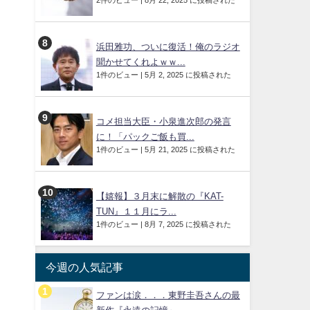
2件のビュー
|
8月 22, 2025 に投稿された
浜田雅功、ついに復活！俺のラジオ
聞かせてくれよｗｗ...
1件のビュー
|
5月 2, 2025 に投稿された
コメ担当大臣・小泉進次郎の発言
に！「パックご飯も買...
1件のビュー
|
5月 21, 2025 に投稿された
【嬉報】３月末に解散の『KAT-
TUN』１１月にラ...
1件のビュー
|
8月 7, 2025 に投稿された
今週の人気記事
ファンは涙．．．東野圭吾さんの最