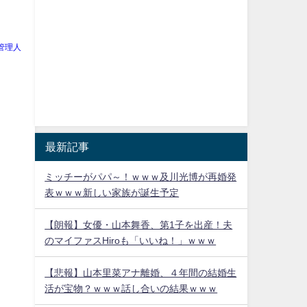
管理人
最新記事
ミッチーがパパ～！ｗｗｗ及川光博が再婚発
表ｗｗｗ新しい家族が誕生予定
【朗報】女優・山本舞香、第1子を出産！夫
のマイファスHiroも「いいね！」ｗｗｗ
【悲報】山本里菜アナ離婚、４年間の結婚生
活が宝物？ｗｗｗ話し合いの結果ｗｗｗ