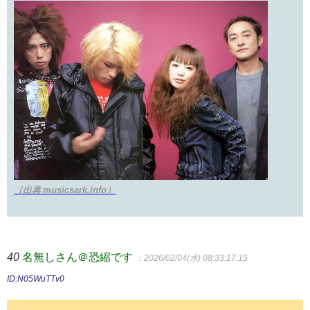
（出典 musicsark.info）
40
名無しさん＠恐縮です
：2026/02/04(水) 08:33:17.15
ID:N05WuTTv0