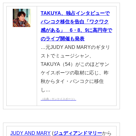
TAKUYA、独占インタビューで
バンコク移住を告白「ワクワク
感がある」 6・8、9に高円寺で
のライブ開催も発表
…元JUDY AND MARYのギタリ
ストでミュージシャン、
TAKUYA（54）がこのほどサン
ケイスポーツの取材に応じ、昨
秋からタイ・バンコクに移住
し…
（出典：サンケイスポーツ）
JUDY AND MARY
(
ジュディ
アンド
マリー
から