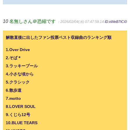
10
名無しさん＠恐縮です
：2026/02/04(水) 07:47:58.14
ID:xWeB7tCi0
解散直後に出したファン投票ベスト収録曲のランキング順
1.Over Drive
2.そば＊
3.ラッキープール
4.小さな頃から
5.クラシック
6.散歩道
7.motto
8.LOVER SOUL
9.くじら12号
10.BLUE TEARS