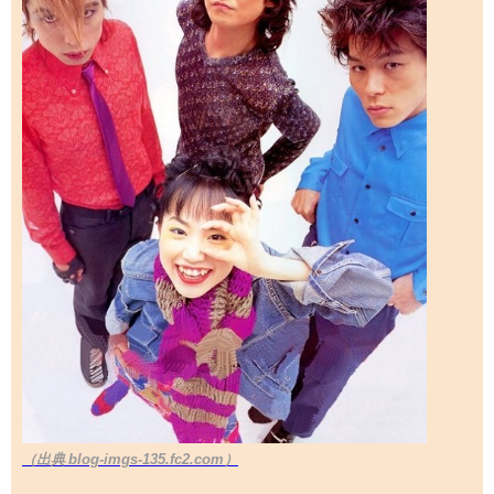
（出典 blog-imgs-135.fc2.com）