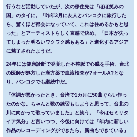
行うなど活動していたが、次の移住先は「ほほ笑みの
国」のタイに。「昨年3月に友人とバンコクに旅行した
ら、驚くほど都会になっていて、これは住めるかもと思
った」とアーティストらしく直感で決め、「日本が失っ
てしまった明るいワクワク感もある」と進化するアジア
に魅了されたようだ。
24年には健康診断で発覚した不整脈で心臓を手術。台北
の医師が処方した漢方薬で血液検査が?オールA?とな
り、バンコクでも継続中だ。
「体調が悪かったとき、台湾で1カ月に50曲ぐらい作っ
たのかな。ちゃんと歌の練習もしようと思って、台北の
川に向かって歌っていました」と笑う。「今はセミリタ
イア気分」と言いつつ、今後に向けては「年内に新しい
作品のレコーディングができたら。新曲もできている」