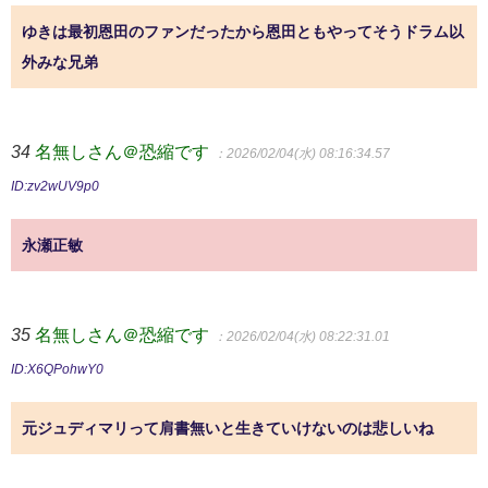
ゆきは最初恩田のファンだったから恩田ともやってそうドラム以
外みな兄弟
34
名無しさん＠恐縮です
：2026/02/04(水) 08:16:34.57
ID:zv2wUV9p0
永瀬正敏
35
名無しさん＠恐縮です
：2026/02/04(水) 08:22:31.01
ID:X6QPohwY0
元ジュディマリって肩書無いと生きていけないのは悲しいね