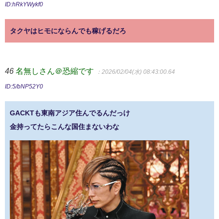
ID:hRkYWykf0
タクヤはヒモにならんでも稼げるだろ
46
名無しさん＠恐縮です
：2026/02/04(水) 08:43:00.64
ID:5/bNP52Y0
GACKTも東南アジア住んでるんだっけ
金持ってたらこんな国住まないわな