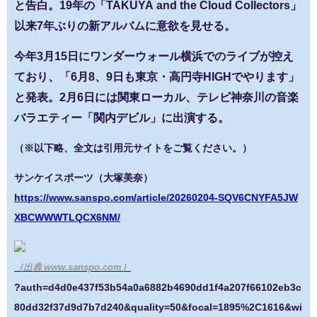
と告白。19年の「TAKUYA and the Cloud Collectors」
以来7年ぶりの新アルバムに意欲を見せる。
今年3月15日にワンダーウォール横浜でのライブが控え
ており、「6月8、9日も東京・高円寺HIGHでやります」
と発表。2月6日には関東ローカル、テレビ神奈川の音楽
バラエティー「関内デビル」に出演する。
（※以下略、全文は引用元サイトをご覧ください。）
サンケイスポーツ（大塚美奈）
https://www.sanspo.com/article/20260204-SQV6CNYFA5JW
XBCWWWTLQCX6NM/
（出典 www.sanspo.com）
?auth=d4d0e437f53b54a0a6882b4690dd1f4a207f66102eb3c
80dd32f37d9d7b7d240&quality=50&focal=1895%2C1616&wi