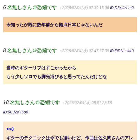
6
名無しさん＠恐縮です
：2026/02/04(水) 07:39:15.06
ID:D5xtJzLm0
今知ったが既に数年前から拠点日本じゃないんだ
8
名無しさん＠恐縮です
：2026/02/04(水) 07:47:37.39
ID:I9DNLsk40
当時のギターリフはすごかったから
もう少しソロでも脚光浴びると思ってたんだけどな
18
名無しさん＠恐縮です
：2026/02/04(水) 08:01:28.58
ID:6CJZeY5p0
>>8
ギターのテクニックは今でも凄いけど、作曲は佐久間さんのアレ