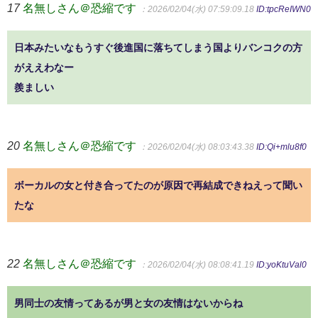
17
名無しさん＠恐縮です
：2026/02/04(水) 07:59:09.18
ID:tpcReIWN0
日本みたいなもうすぐ後進国に落ちてしまう国よりバンコクの方
がええわなー
羨ましい
20
名無しさん＠恐縮です
：2026/02/04(水) 08:03:43.38
ID:Qi+mlu8f0
ボーカルの女と付き合ってたのが原因で再結成できねえって聞い
たな
22
名無しさん＠恐縮です
：2026/02/04(水) 08:08:41.19
ID:yoKtuVal0
男同士の友情ってあるが男と女の友情はないからね