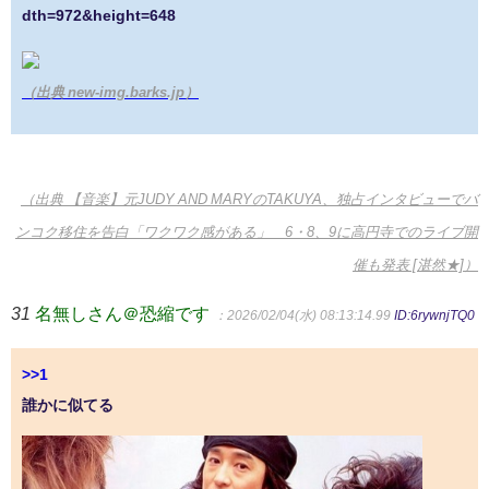
dth=972&height=648
（出典 new-img.barks.jp）
（出典 【音楽】元JUDY AND MARYのTAKUYA、独占インタビューでバ
ンコク移住を告白「ワクワク感がある」 6・8、9に高円寺でのライブ開
催も発表 [湛然★]）
31
名無しさん＠恐縮です
：2026/02/04(水) 08:13:14.99
ID:6rywnjTQ0
>>1
誰かに似てる