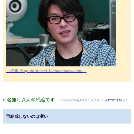
（出典 s3-ap-northeast-1.amazonaws.com）
5
名無しさん＠恐縮です
：2026/02/04(水) 07:36:04.56
ID:lrvIPLW30
再結成しないのは潔い