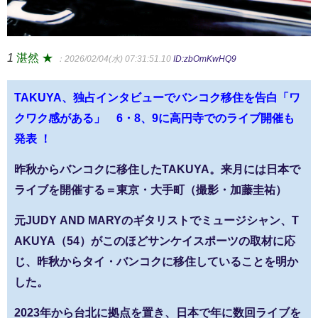
1
湛然 ★
：2026/02/04(水) 07:31:51.10
ID:zbOmKwHQ9
TAKUYA、独占インタビューでバンコク移住を告白「ワ
クワク感がある」 6・8、9に高円寺でのライブ開催も
発表 ！
昨秋からバンコクに移住したTAKUYA。来月には日本で
ライブを開催する＝東京・大手町（撮影・加藤圭祐）
元JUDY AND MARYのギタリストでミュージシャン、T
AKUYA（54）がこのほどサンケイスポーツの取材に応
じ、昨秋からタイ・バンコクに移住していることを明か
した。
2023年から台北に拠点を置き、日本で年に数回ライブを