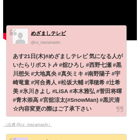
めざましテレビ
@cx_mezamashi
あす21日(木)#めざましテレビ 気になる人が
いたらリポスト🎶 #舘ひろし #西野七瀬 #黒
川想矢 #大地真央 #真矢ミキ #南野陽子 #宇
崎竜童 #河合勇人 #松坂大輔 #澤穂希 #辻󠄀希
美 #氷川きよし #LiSA #本木雅弘 #菅田将暉
#青木崇高 #宮舘涼太(#SnowMan) #黒沢清
☆内容変更の際はご了承下さい
（出典 @cx_mezamashi）