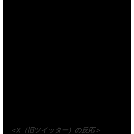
い演技」大先輩がタレコミ"ゆの先輩"が3歳年下の子役に一
言「あなたも7歳になったらわかるわよ」 映画『ゴッドマ
ザー』めざましインタビュー完全版
（出典 Youtube）
＜X（旧ツイッター）の反応＞