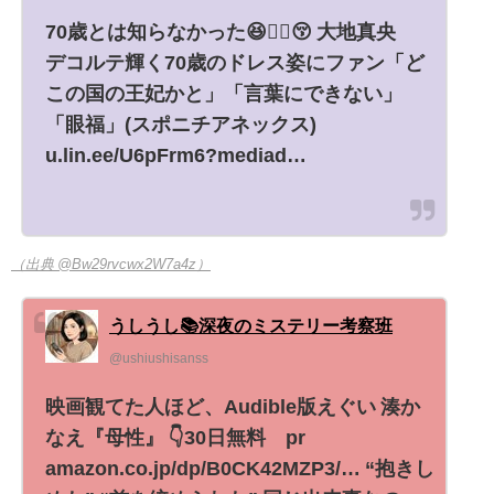
70歳とは知らなかった😆😵‍💫😚 大地真央
デコルテ輝く70歳のドレス姿にファン「ど
この国の王妃かと」「言葉にできない」
「眼福」(スポニチアネックス)
u.lin.ee/U6pFrm6?mediad…
（出典 @Bw29rvcwx2W7a4z）
うしうし📚深夜のミステリー考察班
@ushiushisanss
映画観てた人ほど、Audible版えぐい 湊か
なえ『母性』 👇️30日無料 pr
amazon.co.jp/dp/B0CK42MZP3/… “抱きし