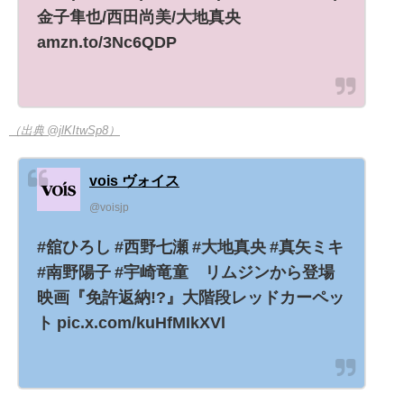
金子隼也/西田尚美/大地真央
amzn.to/3Nc6QDP
（出典 @jlKItwSp8）
vois ヴォイス
@voisjp
#舘ひろし #西野七瀬 #大地真央 #真矢ミキ
#南野陽子 #宇崎竜童 リムジンから登場
映画『免許返納!?』大階段レッドカーペッ
ト pic.x.com/kuHfMIkXVl