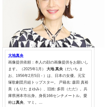
大地
真央
画像提供依頼：本人の顔の画像提供をお願いし
ます。（2025年1月）
大地
真央
（だいち ま
お、1956年2月5日 - ）は、日本の女優。元宝
塚歌劇団月組トップスター。 戸籍名: 森田 真裕
美（もりた まゆみ）、旧姓: 多田（ただ）。兵
庫県洲本市出身。身長166センチメートル。愛
称は
真央
、マミ。…