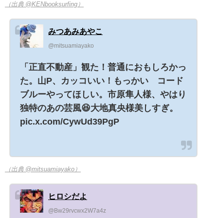
（出典 @KENbooksurfing）
みつあみあやこ
@mitsuamiayako
「正直不動産」観た！普通におもしろかっ
た。山P、カッコいい！もっかい コード
ブルーやってほしい。市原隼人様、やはり
独特のあの芸風😆大地真央様美しすぎ。
pic.x.com/CywUd39PgP
（出典 @mitsuamiayako）
ヒロシだよ
@Bw29rvcwx2W7a4z