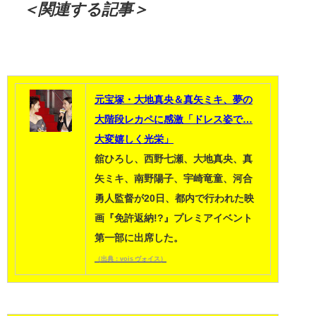
＜関連する記事＞
元宝塚・大地真央＆真矢ミキ、夢の
大階段レカペに感激「ドレス姿で…
大変嬉しく光栄」
舘ひろし、西野七瀬、大地真央、真
矢ミキ、南野陽子、宇崎竜童、河合
勇人監督が20日、都内で行われた映
画『免許返納!?』プレミアイベント
第一部に出席した。
（出典：vois ヴォイス）