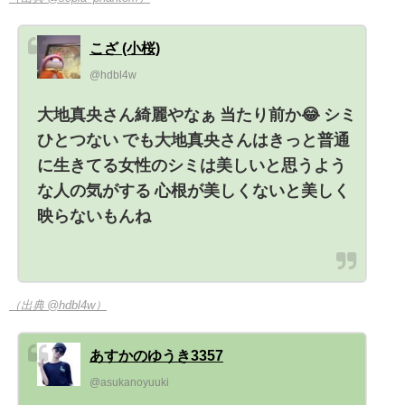
こざ (小桜)
@hdbl4w
大地真央さん綺麗やなぁ 当たり前か😂 シミ
ひとつない でも大地真央さんはきっと普通
に生きてる女性のシミは美しいと思うよう
な人の気がする 心根が美しくないと美しく
映らないもんね
（出典 @hdbl4w）
あすかのゆうき3357
@asukanoyuuki