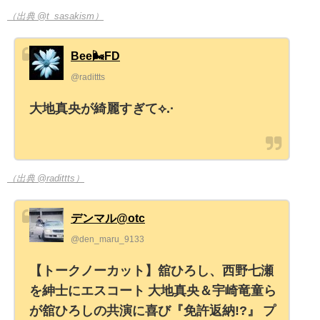
（出典 @t_sasakism）
Bee🌬️FD
@radittts
大地真央が綺麗すぎて⟡.·
（出典 @radittts）
デンマル@otc
@den_maru_9133
【トークノーカット】舘ひろし、西野七瀬
を紳士にエスコート 大地真央＆宇崎竜童ら
が舘ひろしの共演に喜び『免許返納!?』 プ