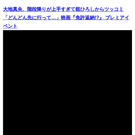
大地真央、階段降りが上手すぎて舘ひろしからツッコミ
「どんどん先に行って…」映画『免許返納!?』 プレミアイ
ベント
（出典 Youtube）
大地真央69歳×永尾柚乃8歳「心が張りさけそうなぐらい い