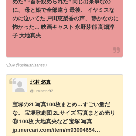
めた” “首を絞められた” 同じ出来事なの
に、 母と娘で全部違う 最後、 イヤミスな
のに泣いてた 戸田恵梨香の声、 静かなのに
怖かった… 映画キャスト 永野芽郁 高畑淳
子 大地真央
（出典 @ushiushisanss）
北村 悠真
@lumiactor92
宝塚の2L写真100枚まとめ…すごい量だ
な。 宝塚歌劇団 2Lサイズ 写真まとめ売り
⑧ 100枚 大地真央など 宝塚 写真
jp.mercari.com/item/m93094654…