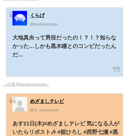
くらげ
@fuyofuyooyogu
大地真央って男役だったの！？！？知らな
かった…しかも黒木瞳とのコンビだったん
だ…
（出典 @fuyofuyooyogu）
めざましテレビ
@cx_mezamashi
あす21日(木)#めざましテレビ 気になる人が
いたらリポスト🎶 #舘ひろし #西野七瀬 #黒