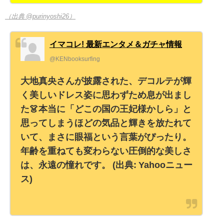
（出典 @purinyoshi26）
イマコレ! 最新エンタメ＆ガチャ情報
@KENbooksurfing
大地真央さんが披露された、デコルテが輝
く美しいドレス姿に思わずため息が出まし
た👗本当に「どこの国の王妃様かしら」と
思ってしまうほどの気品と輝きを放たれて
いて、まさに眼福という言葉がぴったり。
年齢を重ねても変わらない圧倒的な美しさ
は、永遠の憧れです。 (出典: Yahooニュー
ス)