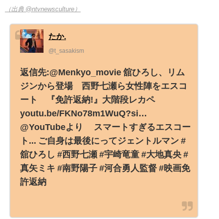
（出典 @ntvnewsculture）
たか.
@t_sasakism
返信先:@Menkyo_movie 舘ひろし、リム
ジンから登場 西野七瀬ら女性陣をエスコ
ート 『免許返納!』大階段レカペ
youtu.be/FKNo78m1WuQ?si…
@YouTubeより スマートすぎるエスコー
ト... ご自身は最後にってジェントルマン #
舘ひろし #西野七瀬 #宇崎竜童 #大地真央 #
真矢ミキ #南野陽子 #河合勇人監督 #映画免
許返納