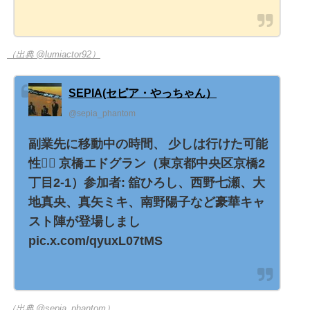
（出典 @lumiactor92）
SEPIA(セピア・やっちゃん）
@sepia_phantom
副業先に移動中の時間、 少しは行けた可能
性😮‍💨 京橋エドグラン（東京都中央区京橋2
丁目2-1）参加者: 舘ひろし、西野七瀬、大
地真央、真矢ミキ、南野陽子など豪華キャ
スト陣が登場しまし
pic.x.com/qyuxL07tMS
（出典 @sepia_phantom）