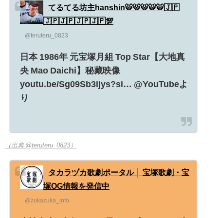
てるてる坊主hanshin🐯🐯🐯🐯🐯🇯🇵
🇯🇵🇯🇵🇯🇵🇯🇵💯
@teruteru_0823
日本 1986年 元宝塚月組 Top Star【大地真
央 Mao Daichi】秘藏映像
youtu.be/Sg09Sb3ijys?si… @YouTubeよ
り
（出典 @teruteru_0823）
タカラヅカ歌劇ポータル │ 宝塚歌劇・宝
塚OG情報を発信中
@zukazuka_info