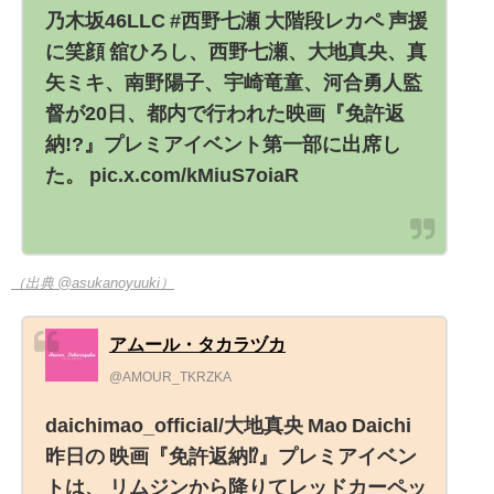
乃木坂46LLC #西野七瀬 大階段レカペ 声援
に笑顔 舘ひろし、西野七瀬、大地真央、真
矢ミキ、南野陽子、宇崎竜童、河合勇人監
督が20日、都内で行われた映画『免許返
納!?』プレミアイベント第一部に出席し
た。 pic.x.com/kMiuS7oiaR
（出典 @asukanoyuuki）
アムール・タカラヅカ
@AMOUR_TKRZKA
daichimao_official/大地真央 Mao Daichi
昨日の 映画『免許返納⁉︎』プレミアイベン
トは、 リムジンから降りてレッドカーペッ