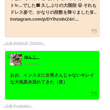
ト✨…でした🟥 久しぶりの大階段 😛 それも
ドレス姿で、かなりの段数を降りました👗..
instagram.com/p/DYlhzs8xZ4r/…
（出典 @AMOUR_TKRZKA）
ゆんこ。
@yunkokko
おお、インスタに女将さんじゃないキレイ
な大地真央流れてきた（笑）
（出典 @yunkokko）