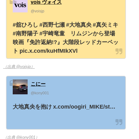
vois ヴォイス
@voisjp
#舘ひろし #西野七瀬 #大地真央 #真矢ミキ
#南野陽子 #宇崎竜童 リムジンから登場
映画『免許返納!?』大階段レッドカーペッ
ト pic.x.com/kuHfMIkXVl
（出典 @voisjp）
こにー
@kony001
大地真央を抱け x.com/oogiri_MIKE/st…
（出典 @kony001）