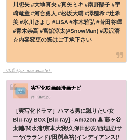
川想矢 #大地真央 #真矢ミキ #南野陽子 #宇
崎竜童 #河合勇人 #松坂大輔 #澤穂希 #辻󠄀希
美 #氷川きよし #LiSA #本木雅弘 #菅田将暉
#青木崇高 #宮舘涼太(#SnowMan) #黒沢清
☆内容変更の際はご了承下さい
（出典 @cx_mezamashi）
実写化映画📖漫画ナビ
@jlKItwSp8
［実写化ドラマ］ハマる男に蹴りたい女
Blu-ray BOX [Blu-ray] - Amazon 👤 藤ヶ谷
太輔/関水渚/京本大我/久保田紗友/西垣匠/サ
ーヤ(ラランド)/田渕章裕(インディアンス)/