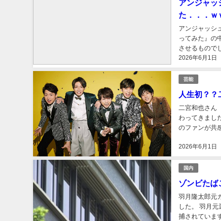
アンジャッ
た．．．ｗ
アンジャッシ
ってみた』の
させるもので
2026年6月1日
よる高額査定を
芸能
人生初？？
二宮和也さん
わってきまし
のファンが共
れぞれが新たな
2026年6月1日
国内
ゾンビたば
羽月隆太郎元
した。 羽月
捕されていま