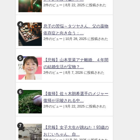
2件のビュー
|
8月 22, 2025 に投稿された
息子の苦悩～タツヤさん、父の薬物
依存症と向き合う：...
2件のビュー
|
10月 28, 2025 に投稿された
【悲報】山本里菜アナ離婚、４年間
の結婚生活が宝物？...
2件のビュー
|
8月 7, 2026 に投稿された
【復帰】佐々木朗希選手のメジャー
復帰が示唆される中...
2件のビュー
|
9月 22, 2025 に投稿された
【悲報】女子大生が跳ねた！93歳の
おじいちゃん、自...