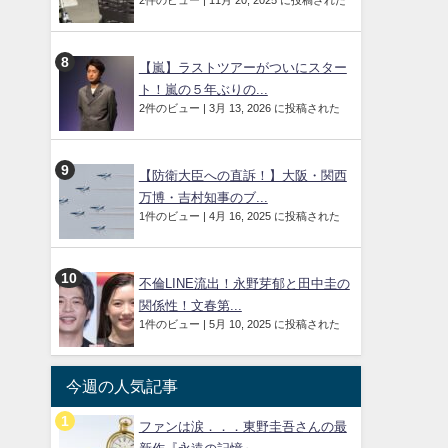
2件のビュー
|
11月 20, 2025 に投稿された
【嵐】ラストツアーがついにスター
ト！嵐の５年ぶりの...
2件のビュー
|
3月 13, 2026 に投稿された
【防衛大臣への直訴！】大阪・関西
万博・吉村知事のブ...
1件のビュー
|
4月 16, 2025 に投稿された
不倫LINE流出！永野芽郁と田中圭の
関係性！文春第...
1件のビュー
|
5月 10, 2025 に投稿された
今週の人気記事
ファンは涙．．．東野圭吾さんの最