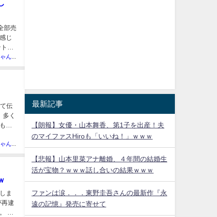
し
全部売
感じ
ントに
まとめにゃんch管理人
最新記事
めて伝
、多く
【朗報】女優・山本舞香、第1子を出産！夫
もそ
のマイファスHiroも「いいね！」ｗｗｗ
まとめにゃんch管理人
【悲報】山本里菜アナ離婚、４年間の結婚生
活が宝物？ｗｗｗ話し合いの結果ｗｗｗ
ｗ
ファンは涙．．．東野圭吾さんの最新作『永
しま
が再逮
遠の記憶』発売に寄せて
。 特