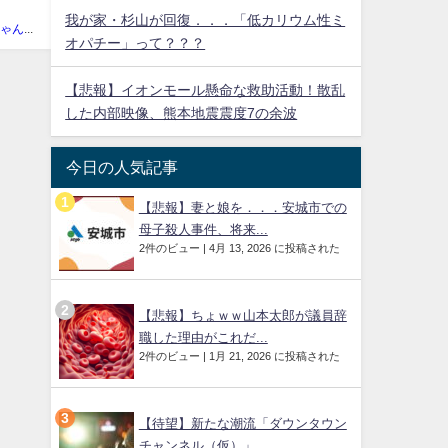
我が家・杉山が回復．．．「低カリウム性ミ
まとめにゃんch管理人
オパチー」って？？？
【悲報】イオンモール懸命な救助活動！散乱
した内部映像、熊本地震震度7の余波
今日の人気記事
【悲報】妻と娘を．．．安城市での
母子殺人事件、将来...
2件のビュー
|
4月 13, 2026 に投稿された
【悲報】ちょｗｗ山本太郎が議員辞
職した理由がこれだ...
2件のビュー
|
1月 21, 2026 に投稿された
【待望】新たな潮流「ダウンタウン
チャンネル（仮）」...