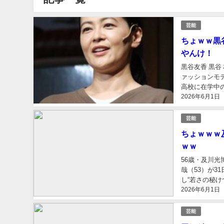
芸能
ちょｗｗ黒
やんけ！
黒谷友香 黒谷 
ァッションモデ
高校に在学中の
2026年6月1日
ョンモデルとし
芸能
ちょｗｗｗ
ｗｗ
56歳・及川光
哉（53）が3
し“若さの秘けつ
2026年6月1日
月に台北で単独
芸能