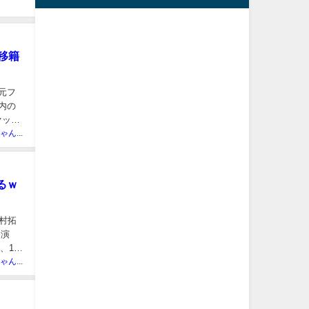
移籍
、元フ
内の
ァッシ
まとめにゃんch管理人
るｗ
村拓
出演
まとめにゃんch管理人