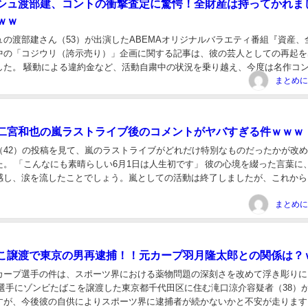
シュ渡部建、コントの衝撃査定に驚愕！全財産は持ってかれま
ｗｗ
ュの渡部建さん（53）が出演したABEMAオリジナルバラエティ番組『資産、
中の「コジウリ（誇示売り）」企画に関する記事は、彼の芸人としての再起を
した。 騒動による違約金など、活動自粛中の状況を乗り越え、今度は名作コ
受けたことで、渡部さんが再び脚光を浴び...
二宮和也の嵐ラストライブ後のコメントがヤバすぎる件ｗｗｗ
（42）の投稿を見て、嵐のラストライブがどれだけ特別なものだったかが改
た。 「こんなにも素晴らしい6月1日は人生初です」 彼の心境を綴った言葉に
感し、涙を流したことでしょう。嵐としての活動は終了しましたが、これから
ステージで輝くことを信じています。ファ...
こ譲渡で東京の男再逮捕！！元カープ羽月隆太郎との関係は？
カープ選手の件は、スポーツ界における薬物問題の深刻さを改めて浮き彫りに
元選手にゾンビたばこを譲渡した東京都千代田区に住む滝口涼介容疑者（38）
すが、今後彼の自供によりスポーツ界に逮捕者が続かないかと不安が走ります