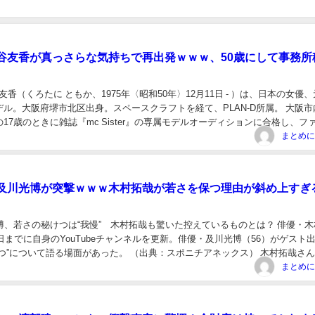
谷友香が真っさらな気持ちで再出発ｗｗｗ、50歳にして事務所
友香（くろたに ともか、1975年〈昭和50年〉12月11日 - ）は、日本の女優
ル。大阪府堺市北区出身。スペースクラフトを経て、PLAN-D所属。 大阪市
17歳のときに雑誌『mc Sister』の専属モデルオーディションに合格し、フ
て活動を開始...
及川光博が突撃ｗｗｗ木村拓哉が若さを保つ理由が斜め上すぎ
博、若さの秘けつは“我慢” 木村拓哉も驚いた控えているものとは？ 俳優・木
1日までに自身のYouTubeチャンネルを更新。俳優・及川光博（56）がゲスト
”について語る場面があった。 （出典：スポニチアネックス） 木村拓哉さん、11
公演 初の海外ツアー ...