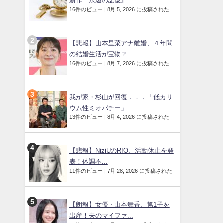
新作『永遠の記憶』...
16件のビュー
|
8月 5, 2026 に投稿された
【悲報】山本里菜アナ離婚、４年間
の結婚生活が宝物？...
16件のビュー
|
8月 7, 2026 に投稿された
我が家・杉山が回復．．．「低カリ
ウム性ミオパチー」...
13件のビュー
|
8月 4, 2026 に投稿された
【悲報】NiziUのRIO、活動休止を発
表！体調不...
11件のビュー
|
7月 28, 2026 に投稿された
【朗報】女優・山本舞香、第1子を
出産！夫のマイファ...