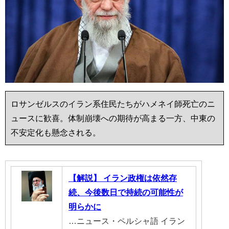
ロサンゼルスのイラン系住民たちがハメネイ師死亡のニ
ュースに歓喜。体制崩壊への期待が高まる一方、中東の
不安定化も懸念される。
【解説】 イラン政権は依然存
続、今後数日で持続の可能性が
明らかに
…ニュース・ペルシャ語 イラン