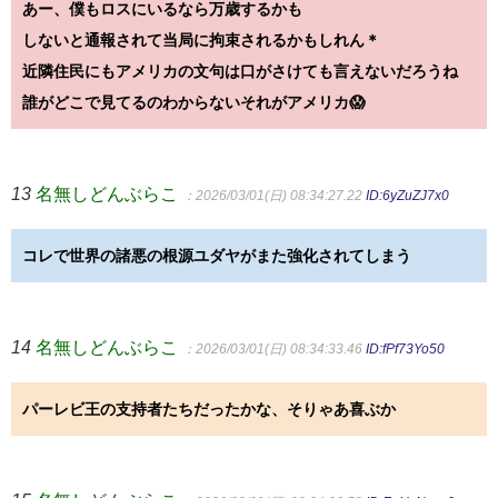
あー、僕もロスにいるなら万歳するかも
しないと通報されて当局に拘束されるかもしれん＊
近隣住民にもアメリカの文句は口がさけても言えないだろうね
誰がどこで見てるのわからないそれがアメリカ😱
13
名無しどんぶらこ
：2026/03/01(日) 08:34:27.22
ID:6yZuZJ7x0
コレで世界の諸悪の根源ユダヤがまた強化されてしまう
14
名無しどんぶらこ
：2026/03/01(日) 08:34:33.46
ID:fPf73Yo50
パーレビ王の支持者たちだったかな、そりゃあ喜ぶか