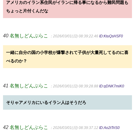
アメリカのイラン系住民がイランに帰る事になるから難民問題も
ちょっと片付くんだな
40
名無しどんぶらこ
：2026/03/01(日) 08:39:22.46
ID:KtuQsHSF0
一緒に自分の国の小学校が爆撃されて子供が大量死してるのに喜
べるのか？
41
名無しどんぶらこ
：2026/03/01(日) 08:39:28.88
ID:qDNK7miK0
そりゃアメリカにいるイラン人はそうだろ
42
名無しどんぶらこ
：2026/03/01(日) 08:39:37.12
ID:Ao2tTriS0