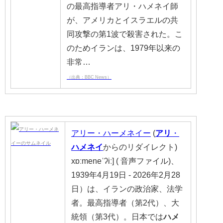
の最高指導者アリ・ハメネイ師
が、アメリカとイスラエルの共
同攻撃の第1波で殺害された。こ
のためイランは、1979年以来の
非常…
（出典：BBC News）
アリー・ハーメネイー
(
アリ
・
ハメネイ
からのリダイレクト)
xɒːmeneˈʔiː] ( 音声ファイル)、
1939年4月19日 - 2026年2月28
日）は、イランの政治家、法学
者。最高指導者（第2代）、大
統領（第3代）。日本では
ハメ