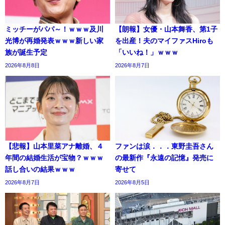
ミッチーがパパ～！ｗｗｗ及川
【朗報】女優・山本舞香、第1子
光博が再婚発表ｗｗｗ新しい家
を出産！夫のマイファスHiroも
族が誕生予定
「いいね！」ｗｗｗ
2026年8月8日
2026年8月7日
【悲報】山本里菜アナ離婚、４
ファンは涙．．．東野圭吾さん
年間の結婚生活が宝物？ｗｗｗ
の最新作『永遠の記憶』発売に
話し合いの結果ｗｗｗ
寄せて
2026年8月7日
2026年8月5日