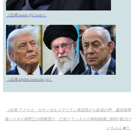
（出典 www.jiji.com）
（出典 afpbb.ismcdn.jp）
（出典 アメリカ・ロサンゼルスでイラン系住民から歓喜の声 最高指導
者ハメネイ師死亡の情報受け 亡命イラン人らが体制崩壊に期待 [夜のけ
いちゃん★]）