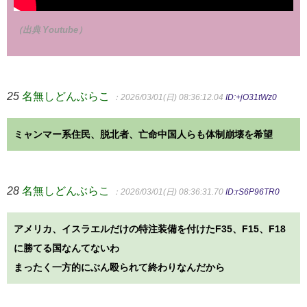
（出典 Youtube）
25
名無しどんぶらこ
：2026/03/01(日) 08:36:12.04
ID:+jO31tWz0
ミャンマー系住民、脱北者、亡命中国人らも体制崩壊を希望
28
名無しどんぶらこ
：2026/03/01(日) 08:36:31.70
ID:rS6P96TR0
アメリカ、イスラエルだけの特注装備を付けたF35、F15、F18
に勝てる国なんてないわ
まったく一方的にぶん殴られて終わりなんだから