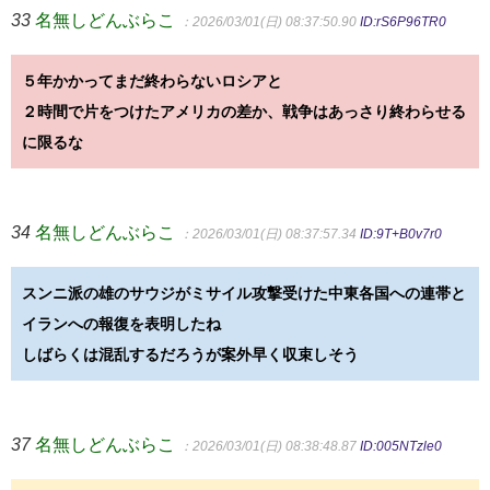
33
名無しどんぶらこ
：2026/03/01(日) 08:37:50.90
ID:rS6P96TR0
５年かかってまだ終わらないロシアと
２時間で片をつけたアメリカの差か、戦争はあっさり終わらせる
に限るな
34
名無しどんぶらこ
：2026/03/01(日) 08:37:57.34
ID:9T+B0v7r0
スンニ派の雄のサウジがミサイル攻撃受けた中東各国への連帯と
イランへの報復を表明したね
しばらくは混乱するだろうが案外早く収束しそう
37
名無しどんぶらこ
：2026/03/01(日) 08:38:48.87
ID:005NTzle0