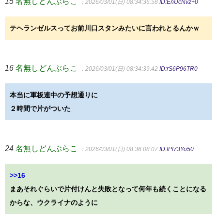
15
名無しどんぶらこ
：2026/03/01(日) 08:34:36.58
ID:EnUcNvz+0
テヘランゼルスってお前川口スタンみたいに言われとるんかｗ
16
名無しどんぶらこ
：2026/03/01(日) 08:34:39.42
ID:rS6P96TR0
本当に軍板連中の予想通りに
２時間で片がついた
24
名無しどんぶらこ
：2026/03/01(日) 08:36:08.07
ID:fPf73Yo50
>>16
まあそれぐらいで片付けんと失敗となって何年も続くことになる
からな、ウクライナのように