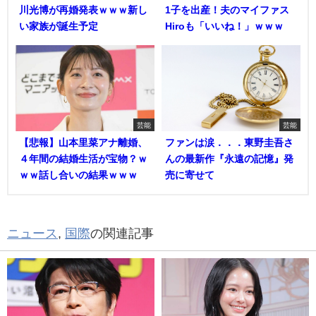
川光博が再婚発表ｗｗｗ新し
1子を出産！夫のマイファス
い家族が誕生予定
Hiroも「いいね！」ｗｗｗ
芸能
芸能
【悲報】山本里菜アナ離婚、
ファンは涙．．．東野圭吾さ
４年間の結婚生活が宝物？ｗ
んの最新作『永遠の記憶』発
ｗｗ話し合いの結果ｗｗｗ
売に寄せて
ニュース
,
国際
の関連記事