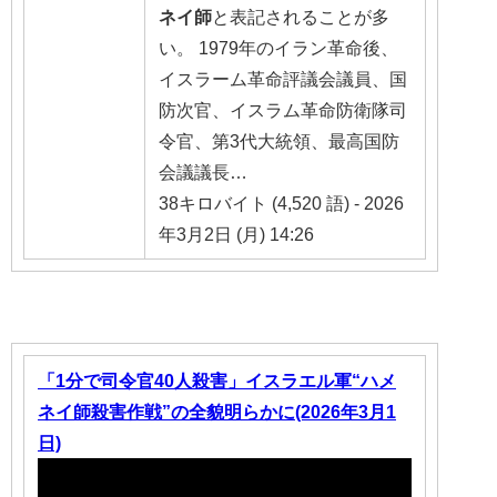
ネイ
師
と表記されることが多
い。 1979年のイラン革命後、
イスラーム革命評議会議員、国
防次官、イスラム革命防衛隊司
令官、第3代大統領、最高国防
会議議長…
38キロバイト (4,520 語) - 2026
年3月2日 (月) 14:26
「1分で司令官40人殺害」イスラエル軍“ハメ
ネイ師殺害作戦”の全貌明らかに(2026年3月1
日)