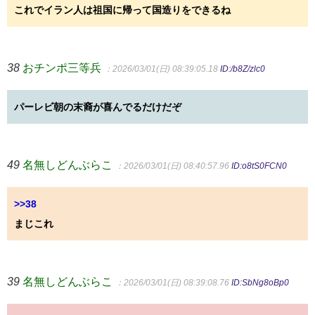
これでイラン人は祖国に帰って国造りをできるね
38
おチンポ三等兵
：2026/03/01(日) 08:39:05.18
ID:/b8Z/zlc0
パーレビ朝の末裔が喜んでるだけだぞ
49
名無しどんぶらこ
：2026/03/01(日) 08:40:57.96
ID:o8tS0FCN0
>>38
まじこれ
39
名無しどんぶらこ
：2026/03/01(日) 08:39:08.76
ID:SbNg8oBp0