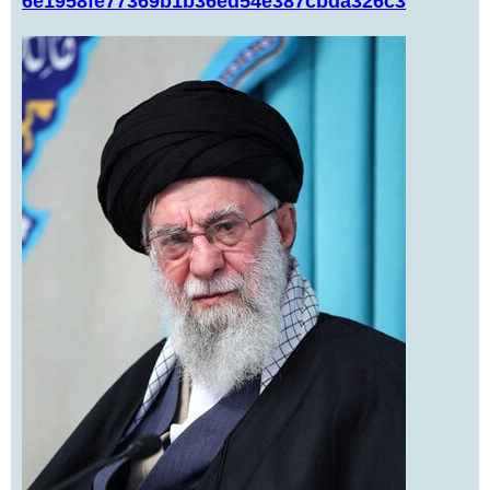
6e1958fe77369b1b36ed54e387cbda326c3