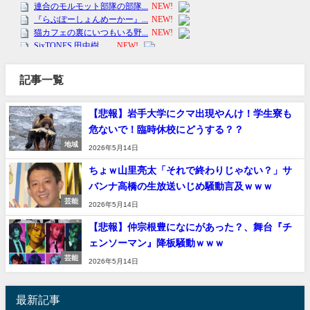
記事一覧
【悲報】岩手大学にクマ出現やんけ！学生寮も
危ないで！臨時休校にどうする？？
地域
2026年5月14日
ちょｗ山里亮太「それで終わりじゃない？」サ
バンナ高橋の生放送いじめ騒動言及ｗｗｗ
芸能
2026年5月14日
【悲報】仲宗根豊になにがあった？、舞台『チ
ェンソーマン』降板騒動ｗｗｗ
芸能
2026年5月14日
最新記事