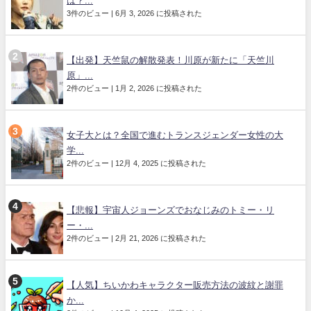
は？...
3件のビュー
|
6月 3, 2026 に投稿された
【出発】天竺鼠の解散発表！川原が新たに「天竺川
原」...
2件のビュー
|
1月 2, 2026 に投稿された
女子大とは？全国で進むトランスジェンダー女性の大
学...
2件のビュー
|
12月 4, 2025 に投稿された
【悲報】宇宙人ジョーンズでおなじみのトミー・リ
ー・...
2件のビュー
|
2月 21, 2026 に投稿された
【人気】ちいかわキャラクター販売方法の波紋と謝罪
か...