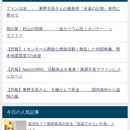
ファンは涙．．．東野圭吾さんの最新作『永遠の記憶』発売に
寄せて
我が家・杉山が回復．．．「低カリウム性ミオパチー」っ
て？？？
【悲報】イオンモール懸命な救助活動！散乱した内部映像、熊
本地震震度7の余波
【悲報】NiziUのRIO、活動休止を発表！体調不良でファンにメ
ッセージ
【悲報】東野圭吾さん、大腸がんで死去．．．国内海外から追
悼の嵐
今日の人気記事
泥沼化？？尾碕真花が語る『容認できない行為』と