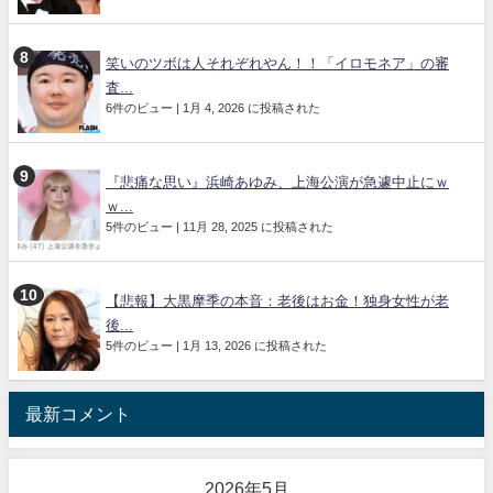
笑いのツボは人それぞれやん！！「イロモネア」の審
査...
6件のビュー
|
1月 4, 2026 に投稿された
『悲痛な思い』浜崎あゆみ、上海公演が急遽中止にｗ
ｗ...
5件のビュー
|
11月 28, 2025 に投稿された
【悲報】大黒摩季の本音：老後はお金！独身女性が老
後...
5件のビュー
|
1月 13, 2026 に投稿された
最新コメント
2026年5月