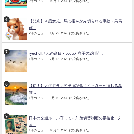
2件のビュー
|
10月 4, 2025 に投稿された
【悲劇】４歳女児、馬に指をかみ切られる事故・乗馬
施...
2件のビュー
|
1月 22, 2026 に投稿された
ryuchellさんの命日・pecoと息子の2年間...
1件のビュー
|
7月 13, 2025 に投稿された
【初！】大河ドラマ初出演記念！くっきーが演じる葛
飾...
1件のビュー
|
9月 16, 2025 に投稿された
日本の交通ルール守って～外免切替制度の厳格化・外
国...
1件のビュー
|
10月 9, 2025 に投稿された