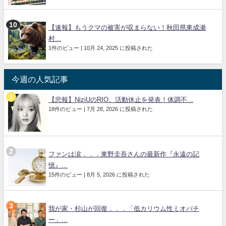
【速報】もうクマの被害が収まらない！秋田県東成瀬
村...
1件のビュー
|
10月 24, 2025 に投稿された
今週の人気記事
【悲報】NiziUのRIO、活動休止を発表！体調不...
18件のビュー
|
7月 28, 2026 に投稿された
ファンは涙．．．東野圭吾さんの最新作『永遠の記
憶』...
15件のビュー
|
8月 5, 2026 に投稿された
我が家・杉山が回復．．．「低カリウム性ミオパチ
ー」...