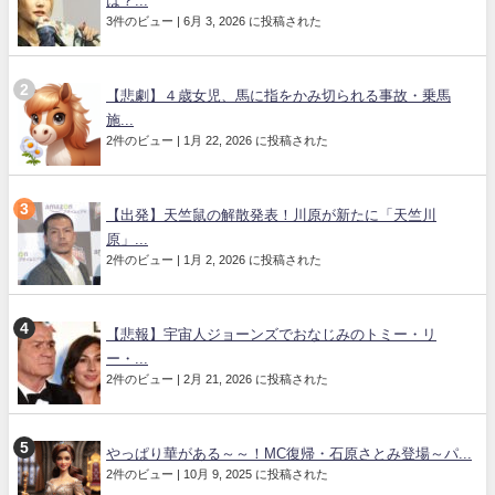
は？...
3件のビュー
|
6月 3, 2026 に投稿された
【悲劇】４歳女児、馬に指をかみ切られる事故・乗馬
施...
2件のビュー
|
1月 22, 2026 に投稿された
【出発】天竺鼠の解散発表！川原が新たに「天竺川
原」...
2件のビュー
|
1月 2, 2026 に投稿された
【悲報】宇宙人ジョーンズでおなじみのトミー・リ
ー・...
2件のビュー
|
2月 21, 2026 に投稿された
やっぱり華がある～～！MC復帰・石原さとみ登場～パ...
2件のビュー
|
10月 9, 2025 に投稿された