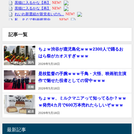
記事一覧
ちょｗ渋谷が鹿児島化ｗｗｗ2300人で踊るお
はら祭がカオスすぎｗｗｗ
国内
2026年5月18日
是枝監督の手腕ｗｗｗ千鳥・大悟、映画初主演
作で魅せた役者としての背中ｗｗｗ
芸能
2026年5月18日
ちょｗｗ、ミルクマニアって知ってるか？ｗｗ
ｗ発売4カ月で600万本売れたらしいぞｗｗｗ
経済
2026年5月18日
最新記事