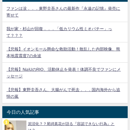
ファンは涙．．．東野圭吾さんの最新作『永遠の記憶』発売に
寄せて
我が家・杉山が回復．．．「低カリウム性ミオパチー」っ
て？？？
【悲報】イオンモール懸命な救助活動！散乱した内部映像、熊
本地震震度7の余波
【悲報】NiziUのRIO、活動休止を発表！体調不良でファンにメ
ッセージ
【悲報】東野圭吾さん、大腸がんで死去．．．国内海外から追
悼の嵐
今日の人気記事
泥沼化？？尾碕真花が語る『容認できない行為』と