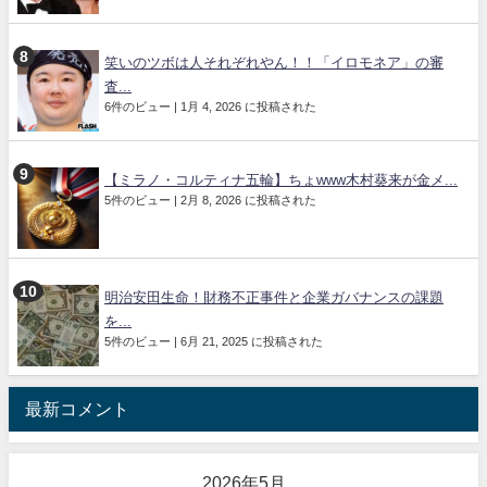
笑いのツボは人それぞれやん！！「イロモネア」の審
査...
6件のビュー
|
1月 4, 2026 に投稿された
【ミラノ・コルティナ五輪】ちょwww木村葵来が金メ...
5件のビュー
|
2月 8, 2026 に投稿された
明治安田生命！財務不正事件と企業ガバナンスの課題
を...
5件のビュー
|
6月 21, 2025 に投稿された
最新コメント
2026年5月