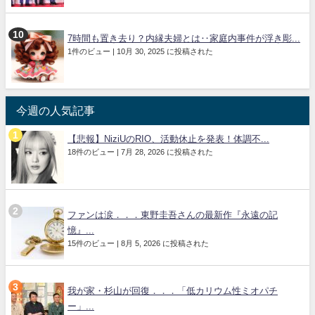
7時間も置き去り？内縁夫婦とは‥家庭内事件が浮き彫...
1件のビュー
|
10月 30, 2025 に投稿された
今週の人気記事
【悲報】NiziUのRIO、活動休止を発表！体調不...
18件のビュー
|
7月 28, 2026 に投稿された
ファンは涙．．．東野圭吾さんの最新作『永遠の記
憶』...
15件のビュー
|
8月 5, 2026 に投稿された
我が家・杉山が回復．．．「低カリウム性ミオパチ
ー」...