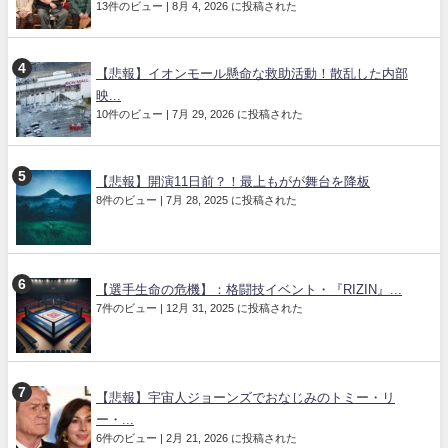
13件のビュー
|
8月 4, 2026 に投稿された
【悲報】イオンモール懸命な救助活動！散乱した内部
映...
10件のビュー
|
7月 29, 2026 に投稿された
【悲報】開演11日前？！最上もがが舞台を降板
8件のビュー
|
7月 28, 2025 に投稿された
【選手生命の危機】：格闘技イベント・『RIZIN』...
7件のビュー
|
12月 31, 2025 に投稿された
【悲報】宇宙人ジョーンズでおなじみのトミー・リ
ー・...
6件のビュー
|
2月 21, 2026 に投稿された