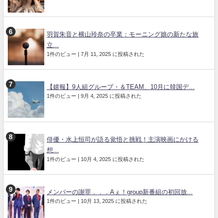
羽賀朱音と横山玲奈の卒業：モーニング娘の新たな旅
立...
1件のビュー
|
7月 11, 2025 に投稿された
【嬉報】9人組グループ・＆TEAM、10月に韓国デ...
1件のビュー
|
9月 4, 2025 に投稿された
俳優・水上恒司が語る覚悟と挑戦！主演映画にかける
想...
1件のビュー
|
10月 4, 2025 に投稿された
メンバーの謝罪．．．Aぇ！group新番組の初回放...
1件のビュー
|
10月 13, 2025 に投稿された