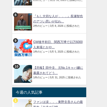
2件のビュー
|
12月 31, 2025 に投稿された
『もし大切な人が．．．』長瀬智也
のアツい思いが伝わ...
2件のビュー
|
3月 8, 2026 に投稿された
GW後半初日、関西万博で11万6000
人来場とかや...
1件のビュー
|
5月 5, 2025 に投稿された
【悲報】田中圭、元No.1キャバ嬢に
暴露されてどう...
1件のビュー
|
5月 31, 2025 に投稿された
今週の人気記事
ファンは涙．．．東野圭吾さんの最