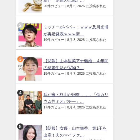
新作『永遠の記憶』...
20件のビュー
|
8月 5, 2026 に投稿された
ミッチーがパパ～！ｗｗｗ及川光博
が再婚発表ｗｗｗ新...
19件のビュー
|
8月 8, 2026 に投稿された
【悲報】山本里菜アナ離婚、４年間
の結婚生活が宝物？...
18件のビュー
|
8月 7, 2026 に投稿された
我が家・杉山が回復．．．「低カリ
ウム性ミオパチー」...
17件のビュー
|
8月 4, 2026 に投稿された
【朗報】女優・山本舞香、第1子を
出産！夫のマイファ...