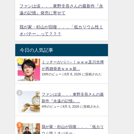
ファンは涙．．．東野圭吾さんの最新作『永
遠の記憶』発売に寄せて
我が家・杉山が回復．．．「低カリウム性ミ
オパチー」って？？？
今日の人気記事
ミッチーがパパ～！ｗｗｗ及川光博
が再婚発表ｗｗｗ新...
19件のビュー
|
8月 8, 2026 に投稿された
ファンは涙．．．東野圭吾さんの最
新作『永遠の記憶』...
4件のビュー
|
8月 5, 2026 に投稿された
我が家・杉山が回復．．．「低カリ
ウム性ミオパチー」...