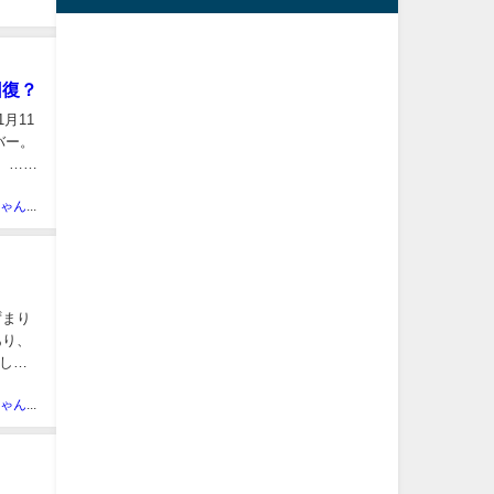
回復？
月11
バー。
。…
まとめにゃんch管理人
ずまり
あり、
として
まとめにゃんch管理人