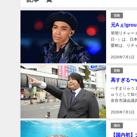
芸能
元Aぇ!g
草間リチャード
日 - ）は、
愛称は、リチャ
35キロバイト ..
2026年7月1日
芸能
高すぎる〜
へずまりゅう 
ゅうとして知ら
奈良市議会議員
活動していたが、
2026年7月1日
国内
【国内初】