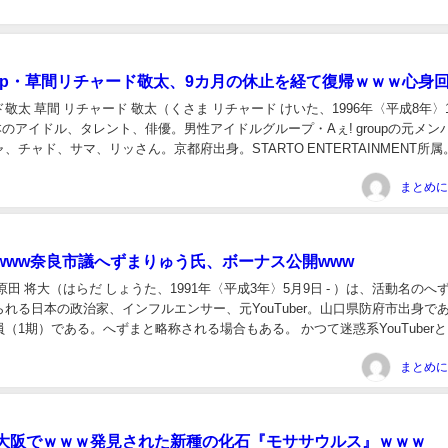
roup・草間リチャード敬太、9カ月の休止を経て復帰ｗｗｗ心身
敬太 草間 リチャード 敬太（くさま リチャード けいた、1996年〈平成8年〉1
日本のアイドル、タレント、俳優。男性アイドルグループ・Aぇ! groupの元メン
、チャド、サマ、リッさん。京都府出身。STARTO ENTERTAINMENT所属
.
www奈良市議へずまりゅう氏、ボーナス公開www
原田 将大（はらだ しょうた、1991年〈平成3年〉5月9日 - ）は、活動名のへ
れる日本の政治家、インフルエンサー、元YouTuber。山口県防府市出身で
（1期）である。へずまと略称される場合もある。 かつて迷惑系YouTuber
スー… 50...
大阪でｗｗｗ発見された新種の化石『モササウルス』ｗｗｗ