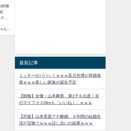
属の特徴
の化
ルス類
まとめにゃんch管理人
最新記事
ミッチーがパパ～！ｗｗｗ及川光博が再婚発
表ｗｗｗ新しい家族が誕生予定
【朗報】女優・山本舞香、第1子を出産！夫
のマイファスHiroも「いいね！」ｗｗｗ
【悲報】山本里菜アナ離婚、４年間の結婚生
活が宝物？ｗｗｗ話し合いの結果ｗｗｗ