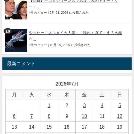
【悲報】宇宙人ジョーンズでおなじみのトミー・リ
ー・...
4件のビュー
|
2月 21, 2026 に投稿された
やったー！スルメイカ大量～！獲れすぎて～え？水産
庁...
3件のビュー
|
10月 25, 2025 に投稿された
最新コメント
2026年7月
月
火
水
木
金
土
日
1
2
3
4
5
6
7
8
9
10
11
12
13
14
15
16
17
18
19