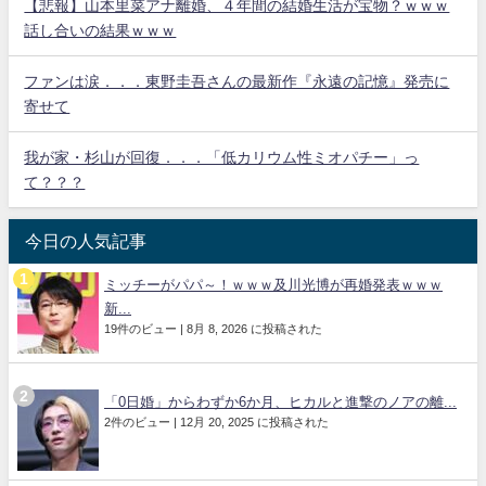
【悲報】山本里菜アナ離婚、４年間の結婚生活が宝物？ｗｗｗ
話し合いの結果ｗｗｗ
ファンは涙．．．東野圭吾さんの最新作『永遠の記憶』発売に
寄せて
我が家・杉山が回復．．．「低カリウム性ミオパチー」っ
て？？？
今日の人気記事
ミッチーがパパ～！ｗｗｗ及川光博が再婚発表ｗｗｗ
新...
19件のビュー
|
8月 8, 2026 に投稿された
「0日婚」からわずか6か月、ヒカルと進撃のノアの離...
2件のビュー
|
12月 20, 2025 に投稿された