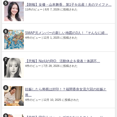
【朗報】女優・山本舞香、第1子を出産！夫のマイファ...
11件のビュー
|
8月 7, 2026 に投稿された
SMAP元メンバーの新しい地図の3人！『そんなに経...
4件のビュー
|
12月 1, 2025 に投稿された
【悲報】NiziUのRIO、活動休止を発表！体調不...
4件のビュー
|
7月 28, 2026 に投稿された
妊娠したら将棋は封印！？福間香奈女流六冠の妊娠と
将...
4件のビュー
|
12月 10, 2025 に投稿された