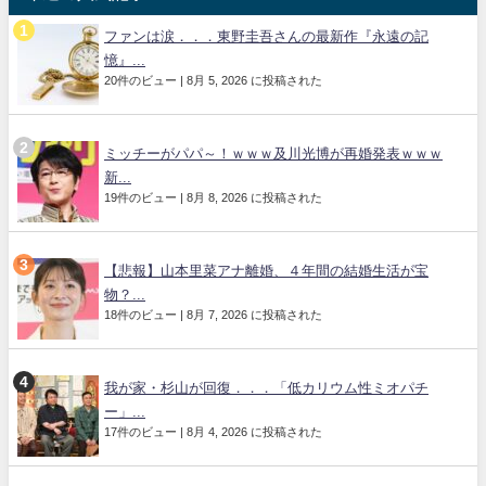
ファンは涙．．．東野圭吾さんの最新作『永遠の記
憶』...
20件のビュー
|
8月 5, 2026 に投稿された
ミッチーがパパ～！ｗｗｗ及川光博が再婚発表ｗｗｗ
新...
19件のビュー
|
8月 8, 2026 に投稿された
【悲報】山本里菜アナ離婚、４年間の結婚生活が宝
物？...
18件のビュー
|
8月 7, 2026 に投稿された
我が家・杉山が回復．．．「低カリウム性ミオパチ
ー」...
17件のビュー
|
8月 4, 2026 に投稿された