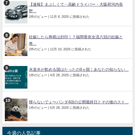
【速報】まぶしくて‥高齢ドライバー・大阪府河内長
野...
2件のビュー
|
11月 8, 2025 に投稿された
妊娠したら将棋は封印！？福間香奈女流六冠の妊娠と
将...
2件のビュー
|
12月 10, 2025 に投稿された
水道水が飲める国はたったの9ヵ国｜あなたの知らない...
1件のビュー
|
4月 28, 2025 に投稿された
帰らないでぇ〜パンダ4頭の公開最終日とその後のスト...
1件のビュー
|
6月 28, 2025 に投稿された
今週の人気記事