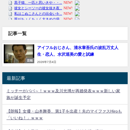
記事一覧
アイフルおじさん、清水章吾氏の波乱万丈人
生・恋人、水沢巡美の愛と試練
芸能
2026年7月4日
最新記事
ミッチーがパパ～！ｗｗｗ及川光博が再婚発表ｗｗｗ新しい家
族が誕生予定
【朗報】女優・山本舞香、第1子を出産！夫のマイファスHiroも
「いいね！」ｗｗｗ