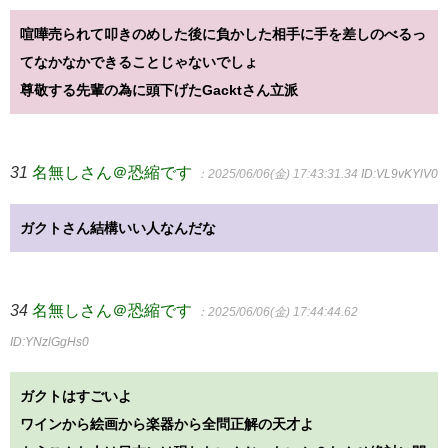
喧嘩売られて叩きのめした後に負かした相手に手を差しのべるっ
てなかなかできることじゃないでしょ
尊敬する先輩の為に頭下げたGacktさん立派
31
名無しさん＠恐縮です
：2025/06/06(金) 17:43:31.34
ID:VL9vKYlV0
ガクトさん結構いい人なんだな
34
名無しさん＠恐縮です
：2025/06/06(金) 17:44:44.62
ID:YNzlGgHs0
ガクトはすごいよ
ワインから絵画から楽器から全問正解の天才よ