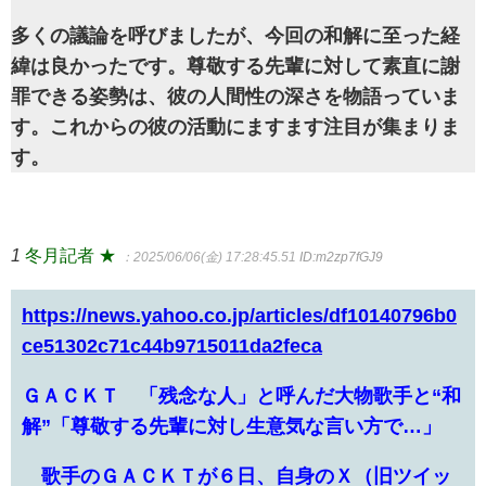
多くの議論を呼びましたが、今回の和解に至った経
緯は良かったです。尊敬する先輩に対して素直に謝
罪できる姿勢は、彼の人間性の深さを物語っていま
す。これからの彼の活動にますます注目が集まりま
す。
1
冬月記者 ★
：2025/06/06(金) 17:28:45.51
ID:m2zp7fGJ9
https://news.yahoo.co.jp/articles/df10140796b0
ce51302c71c44b9715011da2feca
ＧＡＣＫＴ 「残念な人」と呼んだ大物歌手と“和
解”「尊敬する先輩に対し生意気な言い方で…」
歌手のＧＡＣＫＴが６日、自身のＸ（旧ツイッ