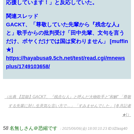
応援しています！」と反応していた。
関連スレッド
GACKT、「尊敬していた先輩から『残念な人』
と」歌手からの批判受け「田中先輩、文句を言う
だけ、ボヤくだけでは国は変わりません」 [muffin
★]
https://hayabusa9.5ch.net/test/read.cgi/mnews
plus/1749103658/
（出典 【芸能】GACKT、『残念な人』と呼んだ大物歌手と“和解” 「尊敬
する先輩に対し生意気な言い方で…」「すみませんでした」 [冬月記者
★]）
58
名無しさん＠恐縮です
：2025/06/06(金) 18:00:10.23
ID:l/Z/asg40