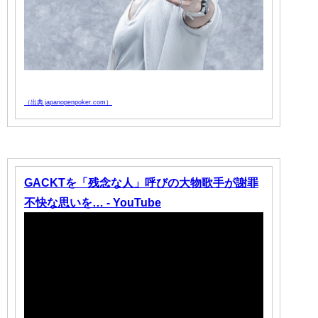
（出典 japanopenpoker.com）
GACKTを「残念な人」呼びの大物歌手が謝罪
不快な思いを… - YouTube