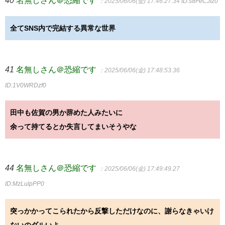
40
名無しさん＠恐縮です
：2025/06/06(金) 17:46:27.34
ID:s8FeCJIz0
全てSNS内で完結する異常な世界
41
名無しさん＠恐縮です
：2025/06/06(金) 17:48:53.36
ID:1V0WRDzf0
田中も佐賀の男か辞めた人みたいに
余って持てるとか失言してまいそうやな
44
名無しさん＠恐縮です
：2025/06/06(金) 17:49:49.27
ID:MzLulpPP0
突っかかってこられたから反撃しただけなのに、謝らなきゃいけ