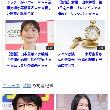
ミッチーがパパ～！ｗｗｗ及
【朗報】女優・山本舞香、第
川光博が再婚発表ｗｗｗ新し
1子を出産！夫のマイファス
い家族が誕生予定
Hiroも「いいね！」ｗｗｗ
芸能
芸能
【悲報】山本里菜アナ離婚、
ファンは涙．．．東野圭吾さ
４年間の結婚生活が宝物？ｗ
んの最新作『永遠の記憶』発
ｗｗ話し合いの結果ｗｗｗ
売に寄せて
ニュース
,
芸能
の関連記事